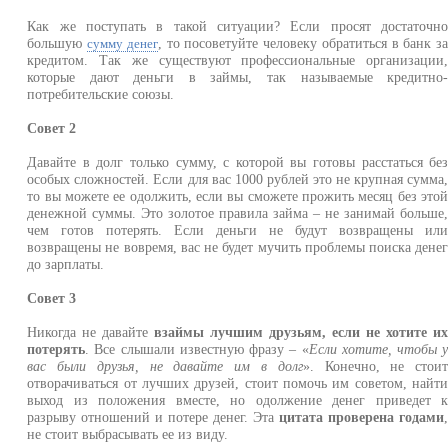
Как же поступать в такой ситуации? Если просят достаточн
большую
, то посоветуйте человеку обратиться в банк з
сумму денег
кредитом. Так же существуют профессиональные организации
которые дают деньги в займы, так называемые кредитно
потребительские союзы.
Совет 2
Давайте в долг только сумму, с которой вы готовы расстаться бе
особых сложностей. Если для вас 1000 рублей это не крупная сумма
то вы можете ее одолжить, если вы сможете прожить месяц без это
денежной суммы. Это золотое правила займа – не занимай больше
чем готов потерять. Если деньги не будут возвращены ил
возвращены не вовремя, вас не будет мучить проблемы поиска дене
до зарплаты.
Совет 3
Никогда не давайте
взаймы лучшим друзьям, если не хотите и
потерять
. Все слышали известную фразу – «
Если хотите, чтобы 
вас были друзья, не давайте им в долг
». Конечно, не стои
отворачиваться от лучших друзей, стоит помочь им советом, найт
выход из положения вместе, но одолжение денег приведет 
разрыву отношений и потере денег. Эта
цитата проверена годами
не стоит выбрасывать ее из виду.