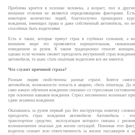
Проблема кроется в психике человека, а возраст, пол и други
внешние отличия не являются определяющими факторами. Ест
некоторое количество людей, благополучно прошедших кур
вождения, имеющих права и даже собственный автомобиль, но н
способных быть водителями.
Есть и такие, которые прячут страх в глубинах сознания, а в
внешнем мире это проявляется нерешительным, скованны
поведением за рулем. К таким традиционно относят женщин
однако если человек сможет преодолеть внутренний страх вождени
автомобиля, то шанс стать опытным водителем все же имеется.
Что служит причиной страха?
Разным людям свойственны разные страхи. Боятся самог
автомобиля, возможности попасть в аварию, сбить пешехода. Да 
само начало обучения вождению связанно со стрессовым состояние
при освоении навыков вождения. Стресс несомненно возникает пр
сдаче экзамена вождения.
Оказавшись за рулем первый раз без инструктора новичку сложн
преодолеть страх вождения автомобиля. Автомобиль - эт
транспортное средство, эксплуатация которого связана с риско
возникновения опасных для жизни ситуаций. Понимая этот факт
водитель сознает всю ответственность за жизни пассажиров и з