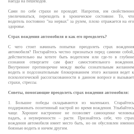
наезда на пешеходов.
Сами по себе страхи не проходят. Напротив, им свойственн
увеличиваться, переходить в хроническое состояние. То, чт
водитель постоянно “на нервах” за рулем, плохо отражается на ег
здоровье.
Страх вождения автомобиля и как его преодолеть?
С чего стоит начинать попытки преодолеть страх вождени
автомобиля? Постарайтесь честно признаться перед самими собой
действительно вы хотите быть водителем или где-то в глубин
сознания отвергаете сам факт самостоятельного вождения
Внутреннее противоречие между якобы сознательным желание
водить и подсознательным блокированием этого желания ведет 
психологической рассогласованности в данном вопросе и вызывае
страхи, стрессы.
Советы, помогающие преодолеть страх вождения автомобиля:
1. Большие победы складываются из маленьких. Старайтес
поддерживать позитивный настрой во время вождения. Улыбайтес
чаще. Хорошее настроение не позволяет самооценке человек
падать, а неуверенности – расти. Признайтесь себе, что стра
вождения автомобиля имеет место быть, но он обусловлен именн
боязнью водить и ничем другим.