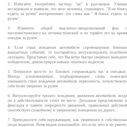
2. Избегайте употреблять частицу “не” в разговорах. Учены
исследовали и выявили, что мозг человека, слышащего: ”Я не боюс
ездить за рулем” воспринимает эти слова как:” Я боюсь ездить з
рулем”.
3. Измените общий мысленно-эмоциональный фон 
пессимистического на оптимистический и не теряйте его во врем
поездок за рулем.
4. Если страх вождения автомобиля спровоцирован боязнь
конкретных событий, то постарайтесь визуализировать подобну
ситуацию. Представьте себе, что Вы четко быстро уверенно выходит
победителем, демонстрируя навыки опытного водителя.
5. Попросите кого-то из близких сопровождать вас в поездках
Иногда успокаивающие, подбадривающие слова помогаю
уменьшить страх вождения автомобиля, нервозность, почувствоват
себя более уверенно за рулем.
6. Визуализируйте процесс вождения, движения автомобиля, когд
он в действительности стоит не месте. Детальное представление 
фиксация в памяти очередности движений, правильных действи
способствует спокойному и уверенному поведению на дороге.
7. Преподносите себя окружающим, как уверенного в собственны
силах водителя. Всем видом показывайте, что если чего и не умеете