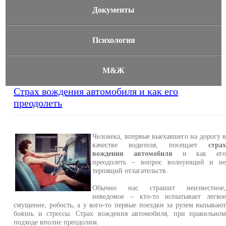
Документы
Психология
М&Ж
Страх вождения автомобиля и как его
преодолеть
Человека, впервые выехавшего на дорогу 
качестве водителя, посещает
стра
вождения автомобиля
и как ег
преодолеть – вопрос волнующий и н
терпящий отлагательств.
Обычно нас страшит неизвестное
неведомое – кто-то испытывает легко
смущение, робость, а у кого-то первые поездки за рулем вызываю
боязнь и стрессы. Страх вождения автомобиля, при правильно
подходе вполне преодолим.