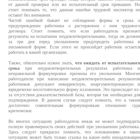
от данной проверки или же испытательный срок превышен. Н
стоит понимать то, что данные ошибки трудовой инспектор н
оставит без внимания.
Частой ошибкой бывает не соблюдение формы и срока 
предупреждении работника о расторжении с ним трудовог
договора. Стоит помнить, что если работодатель признае
результаты на испытании неудовлетворительными, тогда он долже
за три дня перед увольнением предупредить работника 
письменной форме. Если этого не произойдет работник остаетс
работать в вашей организации.
Также, обязательно нужно знать,
что ожидать от испытательног
срока
при неудовлетворительных результатах работника 
неправильной формулировки причины его увольнения. Многи
работодатели при написании неудовлетворительных результато
работников допускают некорректную, неаргументированную 
юридически несостоятельную форму изложения. Это происходит из
за отсутствия доказательственной базы, которая так необходима дл
подтверждения. В данном случае следует помнить, что к таки
достаточно сомнительным формулировкам отношение суд
критическое.
Во многих ситуациях работодатель никак не может подтвердит
полную правомерность своих действий при увольнении работника
Здесь следует прекрасно помнить, что основаниями в таки
ситуациях может быть только ссылка на какие-либо ненадлежащи