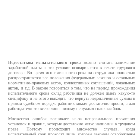
Недостатком испытательного срока
можно считать занижени
заработной платы и это условие оговаривается в тексте трудовог
договора. Во время испытательного срока на сотрудника полность
распространяются все положения федеральных законов и остальны
нормативно-правовых актов, коллективных соглашений, локальны
актов, и т.д. В законе говориться о том, что на период прохождени
испытательного срока оклад работника не должен иметь какую-т
специфику и из этого выходит, что вернуть недоплаченные суммы 
прямом судебном порядке работник может достаточно просто, а дл
работодателя это всего лишь никому ненужная головная боль.
Множество ошибок возникает из-за неправильного прочтени
установок и правил, которые достаточно четко написаны в трудово
праве. Поэтому происходит множество случаев, когд
испытательный срок проходят лица, которые законом освобожден