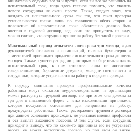
внимательно обдумать все за и против, если вы все же решились н
испытательный срок, тогда здесь главное помнить, что уволит
нового сотрудника не очень просто. Также, следует знать, чт
ожидать от испытательного срока так это, что такая проверк
устанавливается только лишь по соглашению обеих сторон 
положение об испытательном сроке обязательно должно быт
внесено в трудовой договор, ведь если это пропустить из виду
можно считать, что сотрудник принят на работу без такой проверки.
Максимальный период испытательного срока три месяца
, а дл
руководителей филиалов и организаций, главных бухгалтеров 
заместителей происходит продление испытательного срока до шест
месяцев. Также, существует ряд лиц, которым вообще нельзя дават
испытательный срок, к ним относятся: лица не достигши
совершеннолетия, беременные девушки, молодые специалисты 
сотрудники, которые устраиваются на работу в порядке перевода.
К подходу окончания проверки профессиональные качеств
работника могут оказаться неудовлетворенными, и организаци
может расторгнуть трудовой договор, но при этом она должна з
три дня в письменной форме с четко изложенными причинами
которые послужили основанием для непринятия на работу
предупредить работника. Также, расторжение трудового договор
при данном основание происходит, не учитывая мнения профсоюз
и без выплат выходного пособия. В том случае, если сотрудни
приходит к выводу, что по каким-то причинная его не устраивае
работа, он может расторгнуть договор, но при этом он также