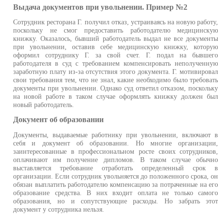
Выдача документов при увольнении. Пример №2
Сотрудник ресторана Г. получил отказ, устраиваясь на новую работу
поскольку не смог предоставить работодателю медицинску
книжку. Оказалось, бывший работодатель выдал не все документ
при увольнении, оставив себе медицинскую книжку, котору
оформил сотруднику Г. за свой счет. Г. подал на бывшег
работодателя в суд с требованием компенсировать неполученну
заработную плату из-за отсутствия этого документа. Г. мотивирова
свои требования тем, что не знал, какие необходимо было требоват
документы при увольнении. Однако суд ответил отказом, поскольк
на новой работе в таком случае оформлять книжку должен бы
новый работодатель.
Документ об образовании
Документы, выдаваемые работнику при увольнении, включают 
себя и документ об образовании. Но многие организации
заинтересованные в профессиональном росте своих сотрудников
оплачивают им получение дипломов. В таком случае обычн
выставляется требование отработать определенный срок 
организации. Если сотрудник увольняется до положенного срока, о
обязан выплатить работодателю компенсацию за потраченные на ег
образование средства. В них входит оплата не только самог
образования, но и сопутствующие расходы. Но забрать это
документ у сотрудника нельзя.