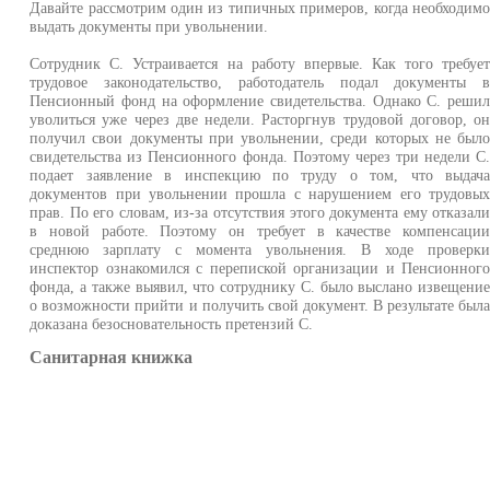
Давайте рассмотрим один из типичных примеров, когда необходим
выдать документы при увольнении.
Сотрудник С. Устраивается на работу впервые. Как того требуе
трудовое законодательство, работодатель подал документы 
Пенсионный фонд на оформление свидетельства. Однако С. реши
уволиться уже через две недели. Расторгнув трудовой договор, о
получил свои документы при увольнении, среди которых не был
свидетельства из Пенсионного фонда. Поэтому через три недели С
подает заявление в инспекцию по труду о том, что выдач
документов при увольнении прошла с нарушением его трудовы
прав. По его словам, из-за отсутствия этого документа ему отказал
в новой работе. Поэтому он требует в качестве компенсаци
среднюю зарплату с момента увольнения. В ходе проверк
инспектор ознакомился с перепиской организации и Пенсионног
фонда, а также выявил, что сотруднику С. было выслано извещени
о возможности прийти и получить свой документ. В результате был
доказана безосновательность претензий С.
Санитарная книжка