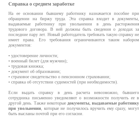
Справка о среднем заработке
На ее основании бывшему работнику назначается пособие пр
обращении на биржу труда. Эта справка входит в документы
выдаваемые работнику при увольнении в день расторжени
трудового договора. В ней должны быть сведения о доходах з
последние пару лет. Новый работодатель требовать такую справку н
имеет права. Его требования ограничиваются таким наборо
документов:
• удостоверение личности;
• военный билет (для мужчин);
• трудовая книжка;
• документ об образовании;
• страховое свидетельство о пенсионном страховании;
• справка об отсутствии судимостей (при необходимости).
Если выдать справку в день расчета невозможно, бывшег
сотрудника письменно уведомляют о возможности получить ее 
другой день. Также некоторые
документы, выдаваемые работник
при увольнении
, которые не получилось вручить ему сразу, могу
быть высланы почтой при его согласии.