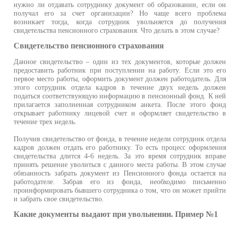
нужно ли отдавать сотруднику документ об образовании, если о
получал его за счет организации? Но чаще всего проблем
возникает тогда, когда сотрудник увольняется до получени
свидетельства пенсионного страхования. Что делать в этом случае?
Свидетельство пенсионного страхования
Данное свидетельство – один из тех документов, которые долже
предоставить работник при поступлении на работу. Если это ег
первое место работы, оформить документ должен работодатель. Дл
этого сотрудник отдела кадров в течение двух недель долже
податься соответствующую информацию в пенсионный фонд. К не
прилагается заполненная сотрудником анкета. После этого фон
открывает работнику лицевой счет и оформляет свидетельство 
течение трех недель.
Получив свидетельство от фонда, в течение недели сотрудник отдел
кадров должен отдать его работнику. То есть процесс оформлени
свидетельства длится 4-6 недель. За это время сотрудник вправ
принять решение уволиться с данного места работы. В этом случа
обязанность забрать документ из Пенсионного фонда остается н
работодателе. Забрав его из фонда, необходимо письменн
проинформировать бывшего сотрудника о том, что он может прийт
и забрать свое свидетельство.
Какие документы выдают при увольнении. Пример №1