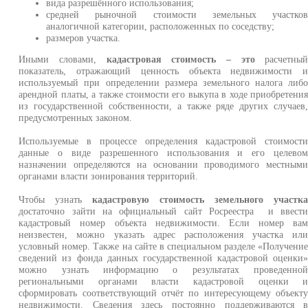
вида разрешённого использования;
средней рыночной стоимости земельных участко
аналогичной категории, расположенных по соседству;
размеров участка.
Иными словами,
кадастровая стоимость – это
расчетны
показатель, отражающий ценность объекта недвижимости 
используемый при определении размера земельного налога либ
арендной платы, а также стоимости его выкупа в ходе приобретени
из государственной собственности, а также ряде других случаев
предусмотренных законом.
Используемые в процессе определения кадастровой стоимост
данные о виде разрешенного использования и его целево
назначении определяются на основании проводимого местным
органами власти зонирования территорий.
Чтобы узнать
кадастровую стоимость земельного участк
достаточно зайти на официальный сайт Росреестра и ввест
кадастровый номер объекта недвижимости. Если номер ва
неизвестен, можно указать адрес расположения участка ил
условный номер. Также на сайте в специальном разделе «Получени
сведений из фонда данных государственной кадастровой оценки
можно узнать информацию о результатах проведенно
региональными органами власти кадастровой оценки 
сформировать соответствующий отчёт по интересующему объект
недвижимости. Сведения здесь постоянно поддерживаются 