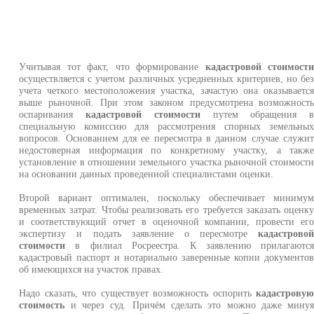
Учитывая тот факт, что формирование
кадастровой стоимост
осуществляется с учетом различных усредненных критериев, но бе
учета четкого местоположения участка, зачастую она оказываетс
выше рыночной. При этом законом предусмотрена возможност
оспаривания
кадастровой стоимости
путем обращения 
специальную комиссию для рассмотрения спорных земельны
вопросов. Основанием для ее пересмотра в данном случае служи
недостоверная информация по конкретному участку, а такж
установление в отношении земельного участка рыночной стоимост
на основании данных проведенной специалистами оценки.
Второй вариант оптимален, поскольку обеспечивает миниму
временных затрат. Чтобы реализовать его требуется заказать оценк
и соответствующий отчет в оценочной компании, провести ег
экспертизу и подать заявление о пересмотре
кадастрово
стоимости
в филиал Росреестра. К заявлению прилагаютс
кадастровый паспорт и нотариально заверенные копии документо
об имеющихся на участок правах.
Надо сказать, что существует возможность оспорить
кадастрову
стоимость
и через суд. Причём сделать это можно даже мину