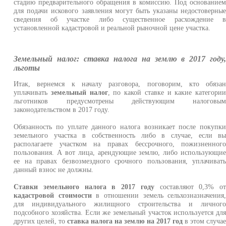
стадию предварительного обращения в комиссию. Под основание
для подачи искового заявления могут быть указаны недостоверны
сведения об участке либо существенное расхождение 
установленной кадастровой и реальной рыночной цене участка.
Земельный налог: ставка налога на землю в 2017 году
льготы
Итак, вернемся к началу разговора, поговорим, кто обяза
уплачивать
земельный налог
, по какой ставке и какие категори
льготников предусмотрены действующим налоговы
законодательством в 2017 году.
Обязанность по уплате данного налога возникает после покупк
земельного участка в собственность либо в случае, если в
располагаете участком на правах бессрочного, пожизненног
пользования. А вот лица, арендующие землю, либо использующи
ее на правах безвозмездного срочного пользования, уплачиват
данный взнос не должны.
Ставки земельного налога в 2017 году
составляют 0,3% о
кадастровой стоимости
в отношении земель сельхозназначения
для индивидуального жилищного строительства и личног
подсобного хозяйства. Если же земельный участок используется дл
других целей, то
ставка налога на землю на 2017 год
в этом случа