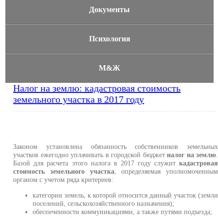
Документы
Психология
М&Ж
Налог на землю: кадастровая стоимость
земельного участка в 2017 году
Законом установлена обязанность собственников земельны
участков ежегодно уплачивать в городской бюджет
налог на землю
Базой для расчета этого налога в 2017 году служит
кадастрова
стоимость земельного участка
, определяемая уполномоченны
органом с учетом ряда критериев:
категории земель, к которой относится данный участок (земл
поселений, сельскохозяйственного назначения);
обеспеченности коммуникациями, а также путями подъезда;