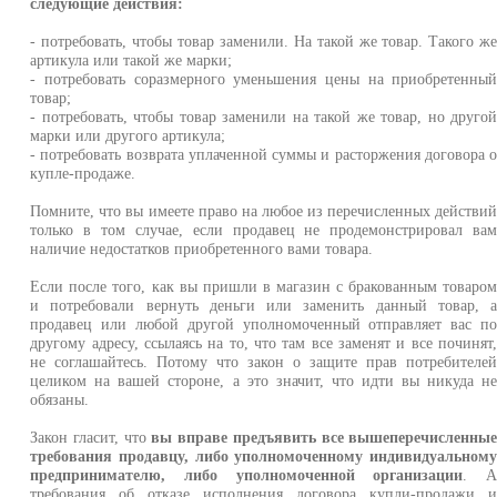
следующие действия:
- потребовать, чтобы товар заменили. На такой же товар. Такого ж
артикула или такой же марки;
- потребовать соразмерного уменьшения цены на приобретенны
товар;
- потребовать, чтобы товар заменили на такой же товар, но друго
марки или другого артикула;
- потребовать возврата уплаченной суммы и расторжения договора 
купле-продаже.
Помните, что вы имеете право на любое из перечисленных действи
только в том случае, если продавец не продемонстрировал ва
наличие недостатков приобретенного вами товара.
Если после того, как вы пришли в магазин с бракованным товаро
и потребовали вернуть деньги или заменить данный товар, 
продавец или любой другой уполномоченный отправляет вас п
другому адресу, ссылаясь на то, что там все заменят и все починят
не соглашайтесь. Потому что закон о защите прав потребителе
целиком на вашей стороне, а это значит, что идти вы никуда н
обязаны.
Закон гласит, что
вы вправе предъявить все вышеперечисленны
требования продавцу, либо уполномоченному индивидуальном
предпринимателю, либо уполномоченной организации
. 
требования об отказе исполнения договора купли-продажи 