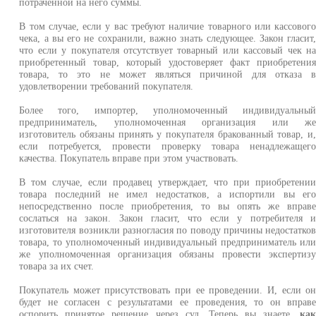
потраченной на него суммы.
В том случае, если у вас требуют наличие товарного или кассовог
чека, а вы его не сохранили, важно знать следующее. Закон гласит
что если у покупателя отсутствует товарный или кассовый чек н
приобретенный товар, который удостоверяет факт приобретени
товара, то это не может являться причиной для отказа 
удовлетворении требований покупателя.
Более того, импортер, уполномоченный индивидуальны
предприниматель, уполномоченная организация или ж
изготовитель обязаны принять у покупателя бракованный товар, и
если потребуется, провести проверку товара ненадлежащег
качества. Покупатель вправе при этом участвовать.
В том случае, если продавец утверждает, что при приобретени
товара последний не имел недостатков, а испортили вы ег
непосредственно после приобретения, то вы опять же вправ
сослаться на закон. Закон гласит, что если у потребителя 
изготовителя возникли разногласия по поводу причины недостатко
товара, то уполномоченный индивидуальный предприниматель ил
же уполномоченная организация обязаны провести экспертиз
товара за их счет.
Покупатель может присутствовать при ее проведении. И, если о
будет не согласен с результатами ее проведения, то он вправ
оспорить принятое решение через суд. Теперь вы знаете,
ка