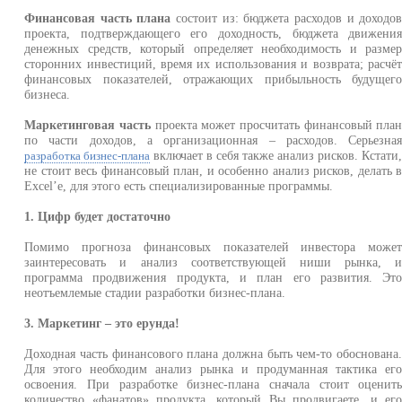
Финансовая часть плана
состоит из: бюджета расходов и доходо
проекта, подтверждающего его доходность, бюджета движени
денежных средств, который определяет необходимость и разме
сторонних инвестиций, время их использования и возврата; расчё
финансовых показателей, отражающих прибыльность будущег
бизнеса.
Маркетинговая часть
проекта может просчитать финансовый пла
по части доходов, а организационная – расходов. Серьезна
включает в себя также анализ рисков. Кстати
разработка бизнес-плана
не стоит весь финансовый план, и особенно анализ рисков, делать 
Excel’e, для этого есть специализированные программы.
1. Цифр будет достаточно
Помимо прогноза финансовых показателей инвестора може
заинтересовать и анализ соответствующей ниши рынка, 
программа продвижения продукта, и план его развития. Эт
неотъемлемые стадии разработки бизнес-плана.
3. Маркетинг – это ерунда!
Доходная часть финансового плана должна быть чем-то обоснована
Для этого необходим анализ рынка и продуманная тактика ег
освоения. При разработке бизнес-плана сначала стоит оценит
количество «фанатов» продукта, который Вы продвигаете, и ег