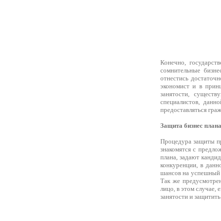
Конечно, государст
сомнительные бизне
отнестись достаточн
экономист и в принц
занятости, сущест
специалистов, данн
предоставляться граж
Защита бизнес план
Процедура защиты про
знакомятся с предло
плана, задают канди
конкуренции, в данн
шансов на успешный р
Так же предусмотр
лицо, в этом случае,
занятости и защитить