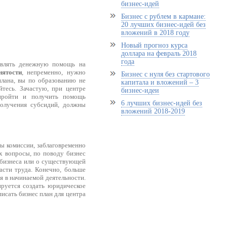
бизнес-идей
Бизнес с рублем в кармане:
20 лучших бизнес-идей без
вложений в 2018 году
Новый прогноз курса
доллара на февраль 2018
года
тавлять денежную помощь на
нятости
, непременно, нужно
Бизнес с нуля без стартового
плана, вы по образованию не
капитала и вложений – 3
тесь. Зачастую, при центре
бизнес-идеи
пройти и получить помощь
6 лучших бизнес-идей без
получения субсидий, должны
вложений 2018-2019
ны комиссии, заблаговременно
х вопросы, по поводу бизнес
 бизнеса или о существующей
асти труда. Конечно, больше
я в начинаемой деятельности.
ируется создать юридическое
писать бизнес план для центра