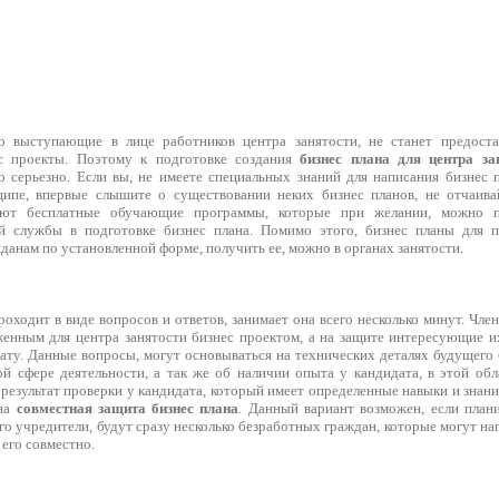
во выступающие в лице работников центра занятости, не станет предос
с проекты. Поэтому к подготовке создания
бизнес плана для центра за
о серьезно. Если вы, не имеете специальных знаний для написания бизнес 
ипе, впервые слышите о существовании неких бизнес планов, не отчаивай
вуют бесплатные обучающие программы, которые при желании, можно 
ой службы в подготовке бизнес плана. Помимо этого, бизнес планы для 
данам по установленной форме, получить ее, можно в органах занятости.
а
ходит в виде вопросов и ответов, занимает она всего несколько минут. Чле
женным для центра занятости бизнес проектом, а на защите интересующие и
дату. Данные вопросы, могут основываться на технических деталях будущего
ой сфере деятельности, а так же об наличии опыта у кандидата, в этой обл
езультат проверки у кандидата, который имеет определенные навыки и знани
ена
совместная защита бизнес плана
. Данный вариант возможен, если план
 его учредители, будут сразу несколько безработных граждан, которые могут на
 его совместно.