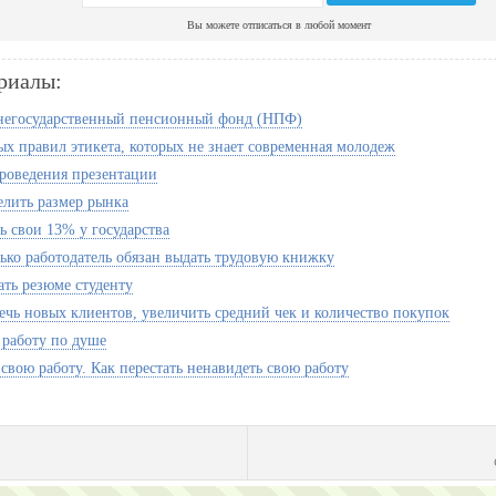
Вы можете отписаться в любой момент
риалы:
негосударственный пенсионный фонд (НПФ)
ых правил этикета, которых не знает современная молодеж
роведения презентации
елить размер рынка
ь свои 13% у государства
лько работодатель обязан выдать трудовую книжку
ать резюме студенту
ечь новых клиентов, увеличить средний чек и количество покупок
 работу по душе
свою работу. Как перестать ненавидеть свою работу