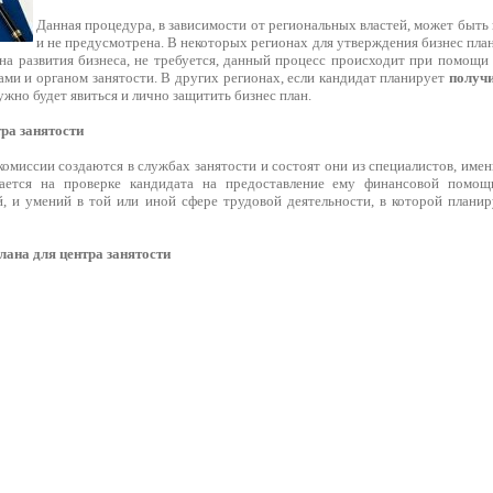
Данная процедура, в зависимости от региональных властей, может быть
и не предусмотрена. В некоторых регионах для утверждения бизнес план
на развития бизнеса, не требуется, данный процесс происходит при помощи 
ами и органом занятости. В других регионах, если кандидат планирует
получи
ужно будет явиться и лично защитить бизнес план.
тра занятости
омиссии создаются в службах занятости и состоят они из специалистов, име
ается на проверке кандидата на предоставление ему финансовой помо
, и умений в той или иной сфере трудовой деятельности, в которой планир
лана для центра занятости