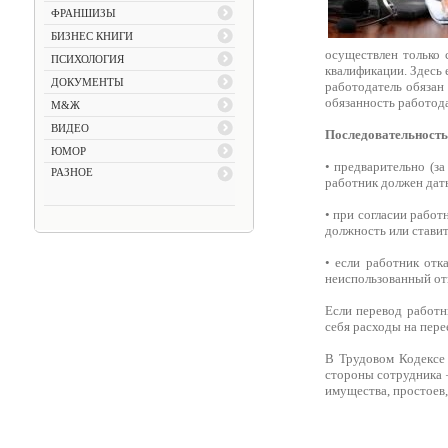
ФРАНШИЗЫ
БИЗНЕС КНИГИ
осуществлен только 
ПСИХОЛОГИЯ
квалификации. Здесь 
ДОКУМЕНТЫ
работодатель обязан
обязанность работода
М&Ж
ВИДЕО
Последовательность 
ЮМОР
• предварительно (з
РАЗНОЕ
работник должен дат
• при согласии работ
должность или ставит
• если работник отк
неиспользованный от
Если перевод работн
себя расходы на пере
В Трудовом Кодексе 
стороны сотрудника 
имущества, простоев