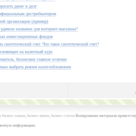
росить денег в долг
 официальным дистрибьютером
лей организации (пример)
 удачное название для интернет-магазина?
вых инвестиционных фондов
ь синтетический счет. Что такое синтетический счет?
влияющие на валютный курс
матель, бизнесмен главное отличие
льно выбрать режим налогообложения
и бизнес планы
,
бизнес книги
,
бизнес статьи
Копирование материала приветству
вленную информацию.