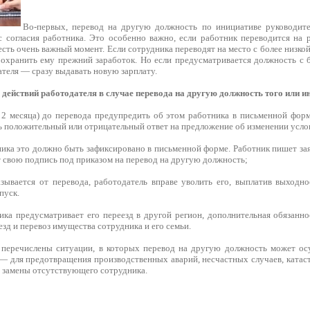
Во-первых, перевод на другую должность по инициативе руководит
с согласия работника. Это особенно важно, если работник переводится на р
есть очень важный момент. Если сотрудника переводят на место с более низкой
 охранить ему прежний заработок. Но если предусматривается должность с б
теля — сразу выдавать новую зарплату.
действий работодателя в случае перевода на другую должность того или и
а 2 месяца) до перевода предупредить об этом работника в письменной форм
ь положительный или отрицательный ответ на предложение об изменении усло
ника это должно быть зафиксировано в письменной форме. Работник пишет за
 свою подпись под приказом на перевод на другую должность;
азывается от перевода, работодатель вправе уволить его, выплатив выходн
пуск.
ика предусматривает его переезд в другой регион, дополнительная обязанно
езд и перевоз имущества сотрудника и его семьи.
перечислены ситуации, в которых перевод на другую должность может осу
— для предотвращения производственных аварий, несчастных случаев, катас
, замены отсутствующего сотрудника.