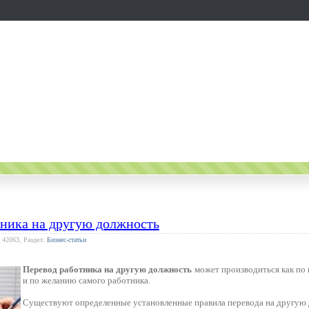
тника на другую должность
 42063, Раздел:
Бизнес-статьи
Перевод работника на другую должность
может производиться как по 
и по желанию самого работника.
Существуют определенные установленные правила перевода на другую 