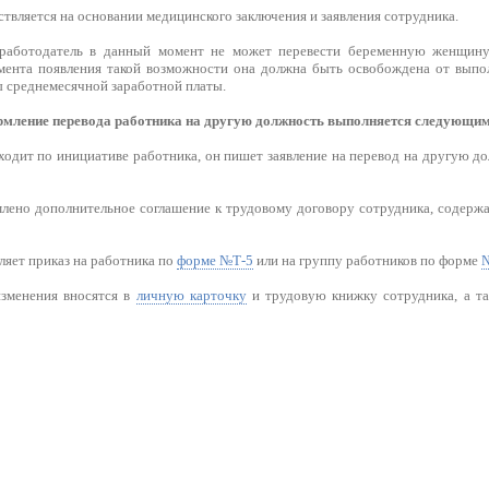
твляется на основании медицинского заключения и заявления сотрудника.
 работодатель в данный момент не может перевести беременную женщин
мента появления такой возможности она должна быть освобождена от выпо
 среднемесячной заработной платы.
мление перевода работника на другую должность выполняется следующим
ходит по инициативе работника, он пишет заявление на перевод на другую д
лено дополнительное соглашение к трудовому договору сотрудника, содерж
ляет приказ на работника по
форме №Т-5
или на группу работников по форме
№
изменения вносятся в
личную карточку
и трудовую книжку сотрудника, а т