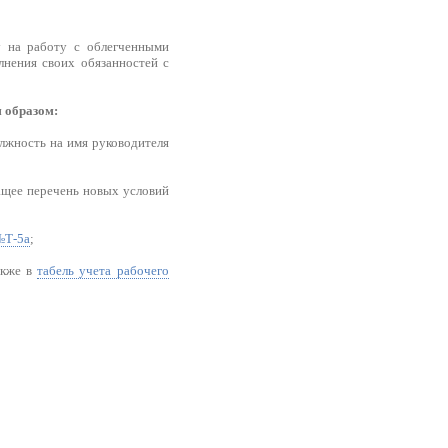
у на работу с облегченными
лнения своих обязанностей с
 образом:
олжность на имя руководителя
ащее перечень новых условий
Т-5а
;
акже в
табель учета рабочего