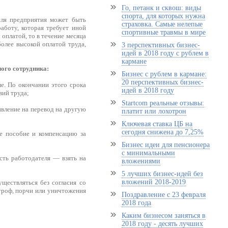
Го, петанк и сквош: виды
спорта, для которых нужна
еля предприятия может быть
страховка. Самые нелепые
аботу, которая требует иной
спортивные травмы в мире
 оплатой, то в течение месяца
олее высокой оплатой труда,
3 перспективных бизнес-
идей в 2018 году с рублем в
кармане
ного сотрудника:
Бизнес с рублем в кармане:
20 перспективных бизнес-
е. По окончании этого срока
идей в 2018 году
вий труда;
Startcom реальные отзывы:
явление на перевод на другую
платит или лохотрон
Ключевая ставка ЦБ на
сегодня снижена до 7,25%
ое пособие и компенсацию за
Бизнес идеи для пенсионера
с минимальными
сть работодателя — взять на
вложениями
5 лучших бизнес-идей без
вложений 2018-2019
ществляться без согласия со
троф, порчи или уничтожения
Поздравление с 23 февраля
2018 года
Каким бизнесом заняться в
2018 году - десять лучших