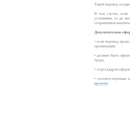
Такой перевод осущес
В том случае, если
условиями, то до мо
сохранением выплаты
Документально офор
• если перевод проис
организации;
• должно быть оформ
труда;
• отдел кадров оформ
• соответствующие 
времени
.