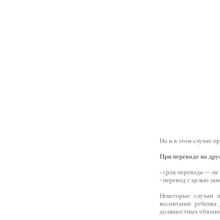
Но и в этом случае п
При переводе на др
- срок перевода — не
- перевод с целью за
Некоторые случаи 
воспитание ребенка 
должностных обязанн