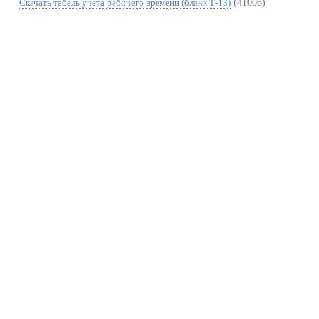
(41006)
Скачать табель учета рабочего времени (бланк Т-13)