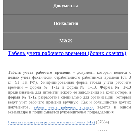
Документы
Психология
М&Ж
Табель учета рабочего времени (бланк скачать)
Табель учета рабочего времени
– документ, который ведется 
целью учета фактически отработанного работников времени (ст. 
гл. 91 ТК РФ). Унифицированная форма табеля учета рабочег
времени – форма № Т-12 и форма № Т-13.
Форма № Т-1
предназначена для автоматического ее заполнения на компьютере, 
форма № Т-12
разработана специально для организаций, которы
ведут учет рабочего времени вручную. Как и большинство други
документов,
ведется в одно
табель учета рабочего времени
экземпляре и подписывается руководителем подразделения.
(57684)
Скачать табель учета рабочего времени (бланк Т-12)