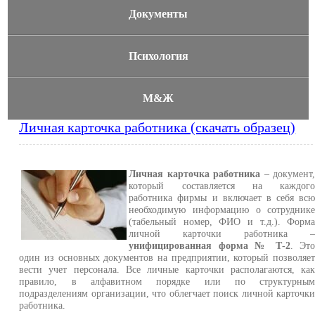
Документы
Психология
М&Ж
Личная карточка работника (скачать образец)
Личная карточка работника
– документ
который составляется на каждог
работника фирмы и включает в себя вс
необходимую информацию о сотрудник
(табельный номер, ФИО и т.д.). Форм
личной карточки работника 
унифицированная форма № Т-2
. Эт
один из основных документов на предприятии, который позволяе
вести учет персонала. Все личные карточки располагаются, ка
правило, в алфавитном порядке или по структурны
подразделениям организации, что облегчает поиск личной карточк
работника.