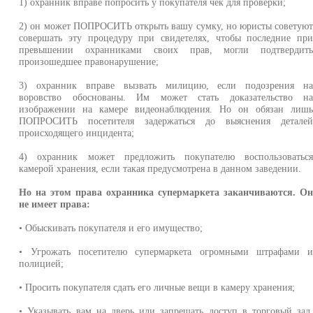
1) охранник вправе попросить у покупателя чек для проверки;
2) он может ПОПРОСИТЬ открыть вашу сумку, но юристы советую
совершать эту процедуру при свидетелях, чтобы последние пр
превышении охранниками своих прав, могли подтвердит
произошедшее правонарушение;
3) охранник вправе вызвать милицию, если подозрения н
воровство обоснованы. Им может стать доказательство н
изображении на камере видеонаблюдения. Но он обязан лиш
ПОПРОСИТЬ посетителя задержаться до выяснения детале
происходящего инцидента;
4) охранник может предложить покупателю воспользоватьс
камерой хранения, если такая предусмотрена в данном заведении.
Но на этом права охранника супермаркета заканчиваются. О
не имеет права:
• Обыскивать покупателя и его имущество;
• Угрожать посетителю супермаркета огромными штрафами 
полицией;
• Просить покупателя сдать его личные вещи в камеру хранения;
• Указывать вам на дверь или запрещать доступ в торговый зал