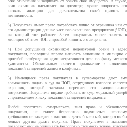
себе отношение и защищать от обыска свое имущество. В случае
если охранник настаивает на досмотре, лучше попросить ег
вызвать милицию для доказательства своей правоты 
невиновности.
3) Покупатель имеет право потребовать лично от охранника или о
его администрации данные частного охранного предприятия (ЧОП)
на который тот работает. Затем покупатель может заявить 
милицию об этом ЧОП с просьбой лишить его лицензии.
4) При допущении охранником нецензурной брани в адре
покупателя, последний вправе написать заявление в милицию 
просьбой возбуждения административного дела по факту мелког
хулиганства. Обязательным является приложение к заявлени
показаний свидетелей данного конфликта.
5) Имеющиеся права покупателя в супермаркете дают ем
возможность подать в суд на ЧОП, сотрудником которого являетс
охранник, который заставил пережить его эмоционально
потрясение. Покупатель вправе требовать от суда моральный ущер
с приложением к иску показаний свидетелей инцидента
Любой посетитель супермаркета, зная права и обязанност
покупателя, не станет безропотно подчиняться нелепом
требованию не заходить в магазин с детской коляской, которая якоб
мешает другим делать покупки. Права покупателя в магазин
позволяют ему не оплачивать безропотно стоимость товара, которы