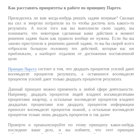
Как расставить приоритеты в работе по принципу Парето.
Приходилось ли вам когда-нибудь решать задачи впервые? Скольк
вы сил и энергии потратили на то чтобы достичь хоть какого-т
результата. А после того как вы выполнили свою задачу, в
понимаете, что некоторые сделанные вами действия в момен
решения задачи были как правило вообще не нужны. Если бы в
заново приступили к решению данной задачи, то вы бы скорей всег
отбросили большую половину тех действий, которые вас н
приближали, а наоборот отдаляли от достижения поставленно
цели.
состоит в том, что двадцать процентов усилий даю
Принцип Парето
восемьдесят процентов результата, а оставшиеся восемьдеся
процентов усилий дают только двадцать процентов результата.
Данный принцип можно применить к любой сфере деятельности
Например, двадцать процентов людей владеют восьмидесятым
процентами квартир, а остальные восемьдесят процентов владею
двадцатью процентами или двадцать процентов информаци
приносит восемьдесят процентов знаний, а остальные восемьдеся
процентов только лишь двадцать процентов и так далее.
Проверти и проанализируйте по этому принципу какое-нибуд
последние ваше дело, и вы поймете, что этот принци