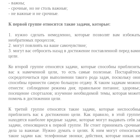
- важны;
- срочные, но не столь важные;
- не важные и не срочные.
К первой группе относятся такие задачи, которые:
1. нужно сделать немедленно, которые позволят вам избежат
необратимых процессов;
2. могут повлиять на ваше самочувствие;
3. могут вас отбросить назад в достижение поставленной перед вам
цели.
Ко второй группе относятся задачи, которые способны приблизит
вас к намеченной цели, то есть самые полезные. Постарайтес
сосредоточиться при выполнении такого рода задач, поскольку он
способны принести самую большую отдачу. К таким задачам можн
отнести: соблюдение режима дня; правильное питание; здоровье
посещение спортзалов; изучение необходимой темы, которая може
помочь в достижении цели.
К третий группе относятся такие задачи, которые неспособн
приблизить вас к достижению цели. Как правило, в этой групп
находятся наиболее вредные задачи, которые могут выдавать себя з
задачи, относящиеся к первой группе. Не стоит принимать срочны
дела за важные. Нужно думать о целях. К ним могут относитьс
такие задачи как: телефонные звонки; действия, которые никак н