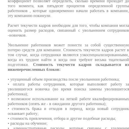
коэффициент позволяет определить, сколько времени проходит д
того момента, как пятьдесят процентов определенной групп
работников , которые одновременно начали работать в компании
эту компанию покинули.
Расчет текучести кадров необходим для того, чтобы компания могл
оценить размер расходов, связанный с увольнением сотруднико
-новичков.
Увольнение работников может понести за собой существенну
потерю средств для компании. Стоимость текучести кадров растет 
том случае, когда сотрудники являются узкоспециализированными
когда их труднее найти и когда они требуют весьма тщательно
подготовки.
Стоимость текучести кадров складывается и
нижеперечисленных блоков:
• упущенный объем производства после увольнения работника;
• оплата работы сотрудников, которые выполняют работу з
уволившегося новичка (во время поиска замены уволившегос
работника);
• возможное использование на легкой работе квалифицированны
работников (опять же - в ожидании другого работника);
• стоимость брака и отходов в период, когда новый сотрудни
осваивает работу;
• стоимость привлечения, отбора и другие подобные расходы;
• расходы на обучение;
• административные расходы, которые связаны с удаление