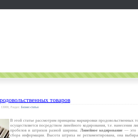
родовольственных товаров
 13000, Раздел:
Бизнес-статьи
В этой статье рассмотрим принципы маркировки продовольственных т
осуществляется посредством линейного кодирования, т.е. нанесения л
пробелов и штрихов разной ширины.
Линейное кодирование
— это с
сбора информации. Высота штриха не регламентирована, она выбира