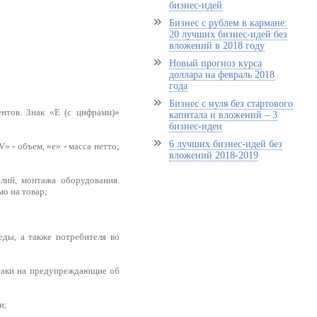
бизнес-идей
Бизнес с рублем в кармане:
20 лучших бизнес-идей без
вложений в 2018 году
Новый прогноз курса
доллара на февраль 2018
года
Бизнес с нуля без стартового
нтов. Знак «Е (с цифрами)»
капитала и вложений – 3
бизнес-идеи
6 лучших бизнес-идей без
 - объем, «е» - масса нетто;
вложений 2018-2019
лий, монтажа оборудования.
мо на товар;
ды, а также потребителя во
наки на предупреждающие об
и;