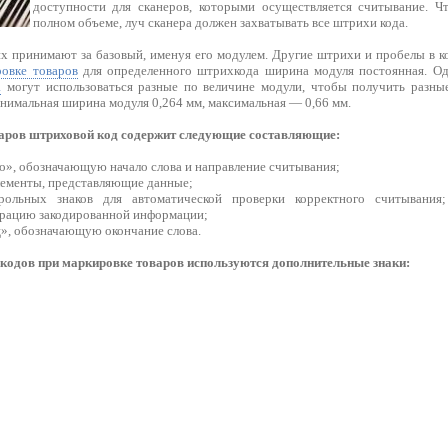
доступности для сканеров, которыми осуществляется считывание. 
полном объеме, луч сканера должен захватывать все штрихи кода.
х принимают за базовый, именуя его модулем. Другие штрихи и пробелы в к
овке товаров
для определенного штрихкода ширина модуля постоянная. Од
а
могут использоваться разные по величине модули, чтобы получить разны
нимальная ширина модуля 0,264 мм, максимальная — 0,66 мм.
аров штриховой код содержит следующие составляющие:
о», обозначающую начало слова и направление считывания;
ементы, представляющие данные;
рольных знаков для автоматической проверки корректного считывания
рацию закодированной информации;
», обозначающую окончание слова.
одов при маркировке товаров используются дополнительные знаки: