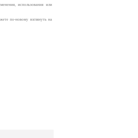
менения, использования или
ожете по-новому взглянуть на