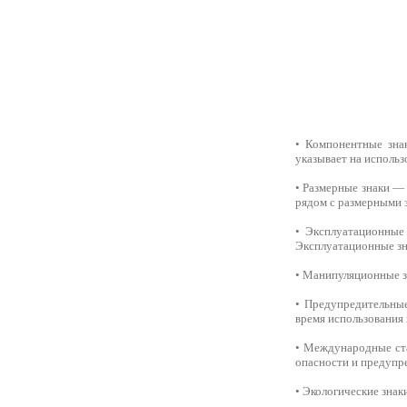
• Компонентные зна
указывает на исполь
• Размерные знаки — 
рядом с размерными 
• Эксплуатационные
Эксплуатационные зна
• Манипуляционные з
• Предупредительны
время использования
• Международные ста
опасности и предупр
• Экологические зна