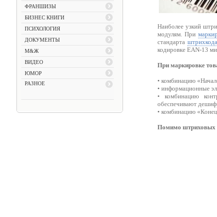
ФРАНШИЗЫ
БИЗНЕС КНИГИ
Наиболее узкий штри
ПСИХОЛОГИЯ
модулям. При
маркир
ДОКУМЕНТЫ
стандарта
штрихкод
кодировке EAN-13 ми
М&Ж
ВИДЕО
При маркировке тов
ЮМОР
• комбинацию «Начал
РАЗНОЕ
• информационные эл
• комбинацию конт
обеспечивают дешиф
• комбинацию «Конец
Помимо штриховых к