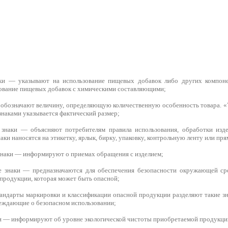
ки — указывают на использование пищевых добавок либо других компоне
зование пищевых добавок с химическими составляющими;
обозначают величину, определяющую количественную особенность товара. «V»
знаками указывается фактический размер;
 знаки — объясняют потребителям правила использования, обработки изде
ки наносятся на этикетку, ярлык, бирку, упаковку, контрольную ленту или пря
наки — информируют о приемах обращения с изделием;
е знаки — предназначаются для обеспечения безопасности окружающей сре
 продукции, которая может быть опасной;
ндарты маркировки и классификации опасной продукции разделяют такие з
еждающие о безопасном использовании;
ки — информируют об уровне экологической чистоты приобретаемой продукци