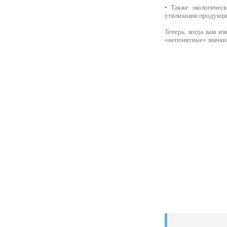
• Также экологичес
утилизации продукци
Теперь, когда вам и
«непонятные» значки 