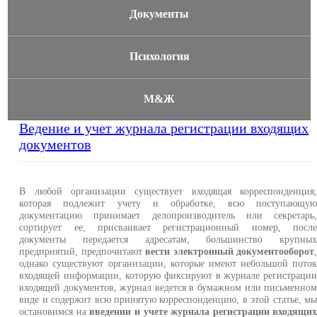
Документы
Психология
М&Ж
Ведение и учет журнала регистрации входящих
документов
В любой организации существует входящая корреспонденция
которая подлежит учету и обработке, всю поступающу
документацию принимает делопроизводитель или секретарь
сортирует ее, присваивает регистрационный номер, посл
документы передается адресатам, большинство крупны
предприятий, предпочитают
вести электронный документооборот
однако существуют организации, которые имеют небольшой пото
входящей информации, которую фиксируют в журнале регистраци
входящей документов, журнал ведется в бумажном или письменно
виде и содержит всю принятую корреспонденцию, в этой статье, м
остановимся на
введении и учете журнала регистрации входящи