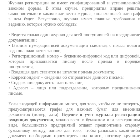
Журнал регистрации не имеет унифицированной и установленно
законом формы. В этом случае, предприятия вправе решат
самостоятельно в каком виде вести журнал, сколько полей или гра
в нем будет. Безусловно, журнал имеет главные требования 
ведению, которые нужно соблюдать:
• Ведется только один журнал для всей поступившей на предприяти
документации;
• В книге нумерация всей документации сквозная, с начала новог
года она начинается заново;
• Регистрационный номер – буквенно-цифровой код или цифровой
который присваивается письму после приема в порядк
поступления;
• Входящая дата ставится на штампе приема документа;
• Корреспондент – сведения об отправителе данного письма;
• Содержание документа или название;
• Адресат – лицо или подразделение, которому предназначен
письмо.
Если входящей информации много, для того, чтобы ее не потерять
предусматриваются графы для важных бумаг для внесени
реквизитов (номер, дата).
Ведение и учет журнала регистраци
входящих документов
, можно вести в бумажном или электронно
виде, большинство предприятий отдают предпочтение старом
бумажному методу, однако для того, чтобы разыскать какой-либ
документ необходимо просмотреть пол книги, поэтому крупны