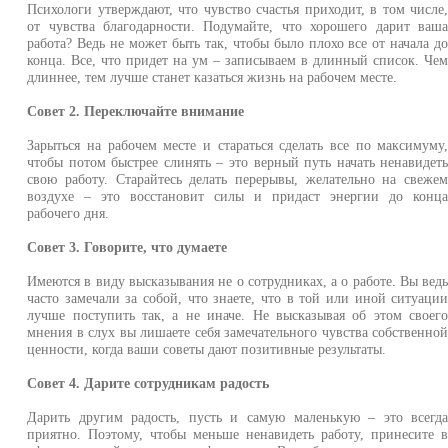
Психологи утверждают, что чувство счастья приходит, в том числе
от чувства благодарности. Подумайте, что хорошего дарит ваш
работа? Ведь не может быть так, чтобы было плохо все от начала д
конца. Все, что придет на ум – записываем в длинный список. Че
длиннее, тем лучше станет казаться жизнь на рабочем месте.
Совет 2. Переключайте внимание
Зарыться на рабочем месте и стараться сделать все по максимуму
чтобы потом быстрее слинять – это верный путь начать ненавидет
свою работу. Старайтесь делать перерывы, желательно на свеже
воздухе – это восстановит силы и придаст энергии до конц
рабочего дня.
Совет 3. Говорите, что думаете
Имеются в виду высказывания не о сотрудниках, а о работе. Вы вед
часто замечали за собой, что знаете, что в той или иной ситуаци
лучше поступить так, а не иначе. Не высказывая об этом своег
мнения в слух вы лишаете себя замечательного чувства собственно
ценности, когда ваши советы дают позитивные результаты.
Совет 4. Дарите сотрудникам радость
Дарить другим радость, пусть и самую маленькую – это всегд
приятно. Поэтому, чтобы меньше ненавидеть работу, принесите 