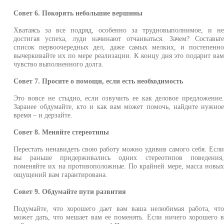
Совет 6. Покорять небольшие вершины
Хватаясь за все подряд, особенно за трудновыполнимое, и н
достигая успеха, луди начинают отчаиваться. Зачем? Составьт
список первоочередных дел, даже самых мелких, и постепенн
вычеркивайте их по мере реализации. К концу дня это подарит ва
чувство выполненного долга.
Совет 7. Просите о помощи, если есть необходимость
Это вовсе не стыдно, если озвучить ее как деловое предложение
Заранее обдумайте, кто и как вам может помочь, найдите нужно
время – и дерзайте.
Совет 8. Меняйте стереотипы
Перестать ненавидеть свою работу можно удивив самого себя. Есл
вы раньше придерживались одних стереотипов поведения
поменяйте их на противоположные. По крайней мере, масса новы
ощущений вам гарантирована.
Совет 9. Обдумайте пути развития
Подумайте, что хорошего дает вам ваша нелюбимая работа, чт
может дать, что мешает вам ее поменять. Если ничего хорошего 