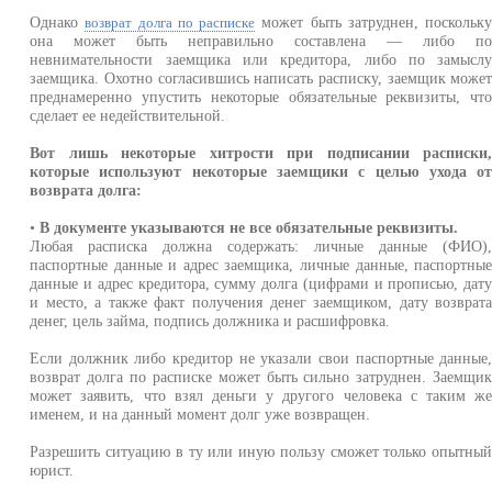
Однако
может быть затруднен, поскольк
возврат долга по расписке
она может быть неправильно составлена — либо п
невнимательности заемщика или кредитора, либо по замысл
заемщика. Охотно согласившись написать расписку, заемщик може
преднамеренно упустить некоторые обязательные реквизиты, чт
сделает ее недействительной.
Вот лишь некоторые хитрости при подписании расписки
которые используют некоторые заемщики с целью ухода о
возврата долга:
•
В документе указываются не все обязательные реквизиты.
Любая расписка должна содержать: личные данные (ФИО)
паспортные данные и адрес заемщика, личные данные, паспортны
данные и адрес кредитора, сумму долга (цифрами и прописью, дат
и место, а также факт получения денег заемщиком, дату возврат
денег, цель займа, подпись должника и расшифровка.
Если должник либо кредитор не указали свои паспортные данные
возврат долга по расписке может быть сильно затруднен. Заемщи
может заявить, что взял деньги у другого человека с таким ж
именем, и на данный момент долг уже возвращен.
Разрешить ситуацию в ту или иную пользу сможет только опытны
юрист.