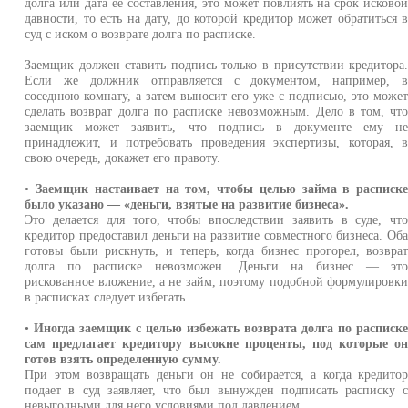
долга или дата ее составления, это может повлиять на срок исково
давности, то есть на дату, до которой кредитор может обратиться 
суд с иском о возврате долга по расписке.
Заемщик должен ставить подпись только в присутствии кредитора
Если же должник отправляется с документом, например, 
соседнюю комнату, а затем выносит его уже с подписью, это може
сделать возврат долга по расписке невозможным. Дело в том, чт
заемщик может заявить, что подпись в документе ему н
принадлежит, и потребовать проведения экспертизы, которая, 
свою очередь, докажет его правоту.
•
Заемщик настаивает на том, чтобы целью займа в расписк
было указано — «деньги, взятые на развитие бизнеса».
Это делается для того, чтобы впоследствии заявить в суде, чт
кредитор предоставил деньги на развитие совместного бизнеса. Об
готовы были рискнуть, и теперь, когда бизнес прогорел, возвра
долга по расписке невозможен. Деньги на бизнес — эт
рискованное вложение, а не займ, поэтому подобной формулировк
в расписках следует избегать.
•
Иногда заемщик с целью избежать возврата долга по расписк
сам предлагает кредитору высокие проценты, под которые о
готов взять определенную сумму.
При этом возвращать деньги он не собирается, а когда кредито
подает в суд заявляет, что был вынужден подписать расписку 
невыгодными для него условиями под давлением.