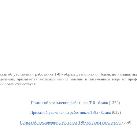
аза об увольнении работника Т-8 - образец заполнения, бланк по инициатив
зделения, прилагается мотивированное мнение в письменном виде от проф
ый орган существует.
Приказ об увольнении работника Т-8 - бланк
(1372)
Приказ об увольнении работников Т-8а - бланк
(639)
Приказ об увольнении работника Т-8 - образец заполнения
(859)