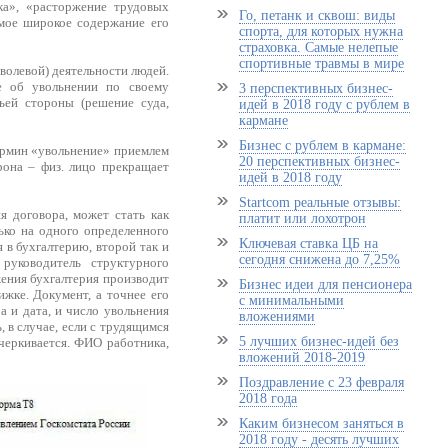
ка», «расторжение трудовых
Го, петанк и сквош: виды
мое широкое содержание его
спорта, для которых нужна
страховка. Самые нелепые
спортивные травмы в мире
волевой) деятельности людей.
е об увольнении по своему
3 перспективных бизнес-
ьей стороны (решение суда,
идей в 2018 году с рублем в
кармане
Бизнес с рублем в кармане:
Термин «увольнение» приемлем
20 перспективных бизнес-
рона – физ. лицо прекращает
идей в 2018 году
Startcom реальные отзывы:
я договора, может стать как
платит или лохотрон
лько на одного определенного
Ключевая ставка ЦБ на
я в бухгалтерию, второй так и
сегодня снижена до 7,25%
руководитель структурного
жения бухгалтерия производит
Бизнес идеи для пенсионера
ижке. Документ, а точнее его
с минимальными
 и дата, и число увольнения
вложениями
, в случае, если с трудящимся
5 лучших бизнес-идей без
черкивается. ФИО работника,
вложений 2018-2019
Поздравление с 23 февраля
2018 года
Каким бизнесом заняться в
2018 году - десять лучших