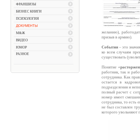
ФРАНШИЗЫ
БИЗНЕС КНИГИ
ПСИХОЛОГИЯ
ДОКУМЕНТЫ
желанию), работодат
М&Ж
призыв в армию).
ВИДЕО
События
– это значи
ЮМОР
ко всем случаям пре
РАЗНОЕ
существовать (уволи
Понятие «
расторжен
работник, так и раб
сотрудника. Как прав
остается в кадрово
подразделения и непо
полный расчет с сот
номер имеет смешанн
сотрудника, то есть 
не был составлен тр
которого увольняют 