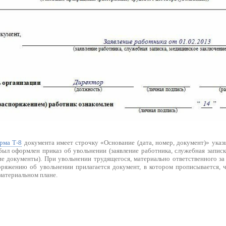
рма Т-8
документа имеет строчку «Основание (дата, номер, документ)» указ
был оформлен приказ об увольнении (заявление работника, служебная записк
е документы). При увольнении трудящегося, материально ответственного з
оряжению об увольнении прилагается документ, в котором прописывается, 
материальном плане.