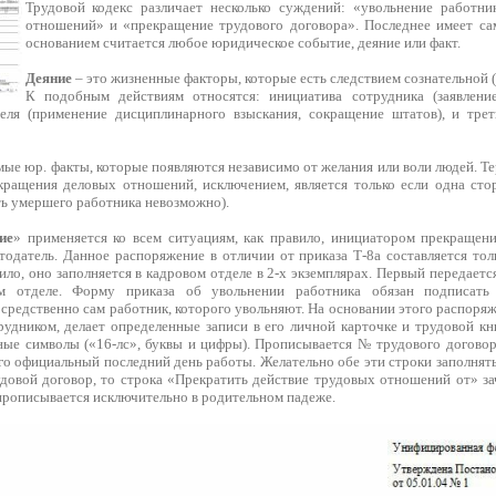
Трудовой кодекс различает несколько суждений: «увольнение работни
отношений» и «прекращение трудового договора». Последнее имеет са
основанием считается любое юридическое событие, деяние или факт.
Деяние
– это жизненные факторы, которые есть следствием сознательной (
К подобным действиям относятся: инициатива сотрудника (заявлени
еля (применение дисциплинарного взыскания, сокращение штатов), и трет
мые юр. факты, которые появляются независимо от желания или воли людей. 
кращения деловых отношений, исключением, является только если одна сто
ть умершего работника невозможно).
ие
» применяется ко всем ситуациям, как правило, инициатором прекращени
отодатель. Данное распоряжение в отличии от приказа Т-8а составляется то
ило, оно заполняется в кадровом отделе в 2-х экземплярах. Первый передаетс
м отделе. Форму приказа об увольнении работника обязан подписать 
средственно сам работник, которого увольняют. На основании этого распоря
рудником, делает определенные записи в его личной карточке и трудовой кн
ые символы («16-лс», буквы и цифры). Прописывается № трудового договора
его официальный последний день работы. Желательно обе эти строки заполнять
удовой договор, то строка «Прекратить действие трудовых отношений от» за
прописывается исключительно в родительном падеже.