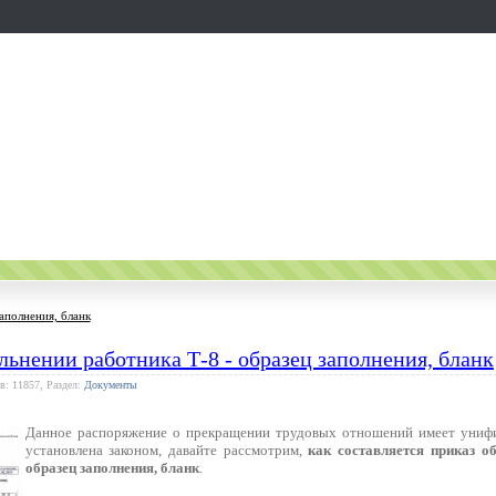
аполнения, бланк
льнении работника Т-8 - образец заполнения, бланк
в: 11857, Раздел:
Документы
Данное распоряжение о прекращении трудовых отношений имеет униф
установлена законом, давайте рассмотрим,
как составляется приказ о
образец заполнения, бланк
.