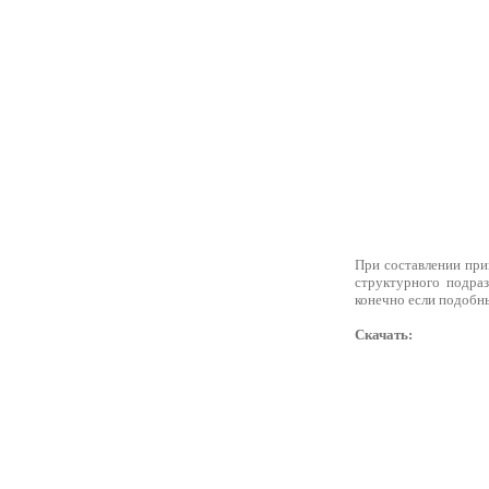
При составлении прик
структурного подра
конечно если подобн
Скачать: