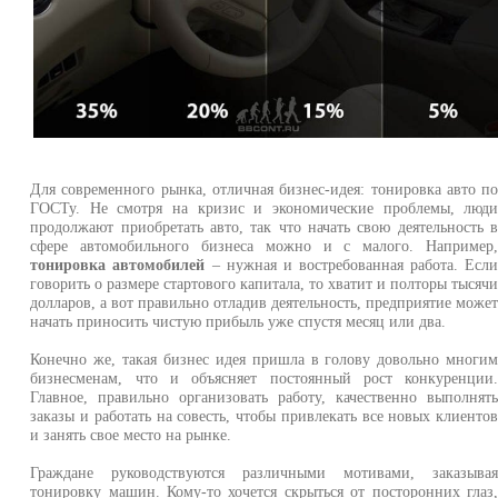
Для современного рынка, отличная бизнес-идея: тонировка авто п
ГОСТу. Не смотря на кризис и экономические проблемы, люд
продолжают приобретать авто, так что начать свою деятельность 
сфере автомобильного бизнеса можно и с малого. Например
тонировка автомобилей
– нужная и востребованная работа. Есл
говорить о размере стартового капитала, то хватит и полторы тысяч
долларов, а вот правильно отладив деятельность, предприятие може
начать приносить чистую прибыль уже спустя месяц или два.
Конечно же, такая бизнес идея пришла в голову довольно многи
бизнесменам, что и объясняет постоянный рост конкуренции
Главное, правильно организовать работу, качественно выполнят
заказы и работать на совесть, чтобы привлекать все новых клиенто
и занять свое место на рынке.
Граждане руководствуются различными мотивами, заказыва
тонировку машин. Кому-то хочется скрыться от посторонних глаз