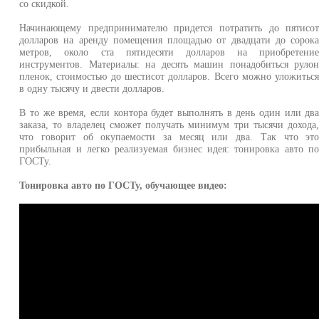
со скидкой.
Начинающему предпринимателю придется потратить до пятисо
долларов на аренду помещения площадью от двадцати до сорок
метров, около ста пятидесяти долларов на приобретени
инструментов. Материалы: на десять машин понадобиться руло
пленок, стоимостью до шестисот долларов. Всего можно уложитьс
в одну тысячу и двести долларов.
В то же время, если контора будет выполнять в день один или дв
заказа, то владелец сможет получать минимум три тысячи дохода
что говорит об окупаемости за месяц или два. Так что эт
прибыльная и легко реализуемая бизнес идея: тонировка авто п
ГОСТу.
Тонировка авто по ГОСТу, обучающее видео: