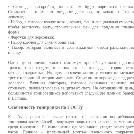
• Стол для раскройки, на котором будет нарезаться пленка
Стоимость – примерно пятьдесят долларов, но можно найти 
дешевле;
• Набор, в который входят ножи, лезвия, фен и специальная емкость
чтобы распылять воду, строительный фен для придания пленк
формы;
• Фартуки для персонала;
• Набор ключей для снятия обшивки;
• Набор, который включает в себя выжимки, чтобы разглаживат
пленку.
Один рулон пленки уходит минимум при обслуживании десят
транспортных средств, при том, что его площадь – сорок шест
метров квадратных. На одну легковую машину уходит не меньш
трех с половиной метров материала. Стоит он не дороже двенадцат
долларов. Важным фактором, который оказывает влияние н
стоимость, является уровень защиты от света. На сегодняшний день
большинство тонировщиков используют следующие пленки: Sante
и Lummar.
Особенность тонировки по ГОСТу
Как было указано в начале статьи, то, насколько востребован
тонировка автомобилей, напрямую зависит от спроса на машин
среди населения. На выполнение одного заказа уходит около дву
часов. Главное – правильный монтаж пленочного покрытия