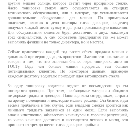
другим мешает солнце, которое светит через прозрачное стекло
Часто тонировка стекол авто осуществляется на станция
технического обслуживания, или в центрах, где устанавливаетс
дополнительное оборудование для машин. По примерны
подсчетам, вложив в дело полторы тысяч долларов, владеле
получает каждый месяц сумму в два раза превышающую вложения
Для обслуживания клиентов будет достаточно и двух, максиму
трех специалистов. А сам основатель предприятия так же може
выполнять функции не только директора, но и мастера.
Сейчас практически каждый год растет объем продажи машин 
динамикой примерно двадцать процентов. Именно эти показатели 
говорят о том, что это отличная бизнес идея: тонировка авто п
ГОСТу. Ведь чем больше машин продается, тем больш
потенциальных клиентов. По некоторым данным, примерн
каждому десятому водителю приходит идея затонировать стекла.
За одну тонировку водители отдают от восьмидесяти до ст
пятидесяти долларов. При этом, необходимые материалы обходятс
не дороже тридцати долларов. Плюс зарплата сотрудникам, затрат
на аренду помещения и некоторые мелкие расходы. Эта бизнес иде
весьма прибыльна в том случае, если владелец сможет добиться ка
минимум тридцать заказчиков за один месяц. Если выполнят
заказы качественно, обзавестись клиентурой и хорошей репутацией
то число клиентов достигает и шестидесяти человек в месяц, чт
приносит от трех до шести тысяч долларов прибыли.