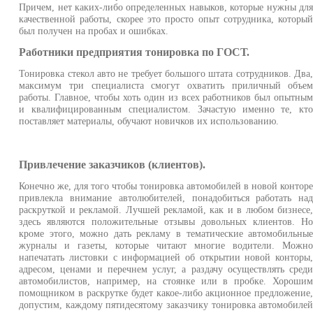
Причем, нет каких-либо определенных навыков, которые нужны дл
качественной работы, скорее это просто опыт сотрудника, которы
был получен на пробах и ошибках.
Работники предприятия тонировка по ГОСТ.
Тонировка стекол авто не требует большого штата сотрудников. Два
максимум три специалиста смогут охватить приличный объе
работы. Главное, чтобы хоть один из всех работников был опытны
и квалифицированным специалистом. Зачастую именно те, кт
поставляет материалы, обучают новичков их использованию.
Привлечение заказчиков (клиентов).
Конечно же, для того чтобы тонировка автомобилей в новой контор
привлекла внимание автолюбителей, понадобиться работать на
раскруткой и рекламой. Лучшей рекламой, как и в любом бизнесе
здесь являются положительные отзывы довольных клиентов. Н
кроме этого, можно дать рекламу в тематические автомобильны
журналы и газеты, которые читают многие водители. Можн
напечатать листовки с информацией об открытии новой конторы
адресом, ценами и перечнем услуг, а раздачу осуществлять сред
автомобилистов, например, на стоянке или в пробке. Хороши
помощником в раскрутке будет какое-либо акционное предложение
допустим, каждому пятидесятому заказчику тонировка автомобиле