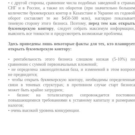
• с другой стороны, сравнение числа подобных заведений в страна
СНГ и в России, а также их оборотов (при значительно больше
количестве букмекерских контор в Казахстане и Украине их годово
оборот составляет те же $450-500 млн), наглядно показывае
теневую сторону этого бизнеса. Поэтому,
перед тем как открыт
букмекерскую контору
, следует собрать максимум информации
выяснить все тонкости и предусмотреть возможные проблемы.
Здесь приведены лишь некоторые факты для тех, кто планируе
открыть букмекерскую контору:
• рентабельность этого бизнеса слишком низкая (5-10%) п
сравнению с суммой первоначальных вложений;
• не определена законодательная база, и изменений в этом вопрос
не предвидится;
• чтобы открыть букмекерскую контору, необходимы определенны
связи в теневых структурах; в противном случае старт бизнес
может быть крайне затруднен;
• бизнес на тотализаторах сопровождается постоянн
повышающимися требованиями к уставному капиталу и размерам
налогов;
• очень высокий уровень конкуренции.