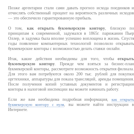
Позже аргентарии стали сами давать прогноз исхода поединков 
отчислять собственный процент на вероятность различных исходо
— это обеспечило гарантированную прибыль.
О том,
как открыть букмекерскую контору
, близкую п
принципам к современной, задумался в 1865г. парижанин Пье
Оллер, и задумка была вполне успешно воплощена в жизнь. Спуст
годы появление компьютерных технологий позволило открыват
букмекерские конторы с возможностью делать ставки онлайн.
Итак, какие действия необходимы для того, чтобы
открыт
букмекерскую контору
. Прежде чем взяться за бизнес-пла
букмекерской конторы, рассмотрите возможность открытия филиала
Для этого вам потребуются около 200 тыс. рублей для покупк
оргтехники, аппаратуры для показа трансляций, аренды помещения
После получения копий уставных документов и регистраци
конторы в налоговой инспекции вы можете начинать работу.
Если же вам необходима подробная информация,
как открыт
, вы можете найти инструкции 
букмекерскую контору с нуля
Интернете.