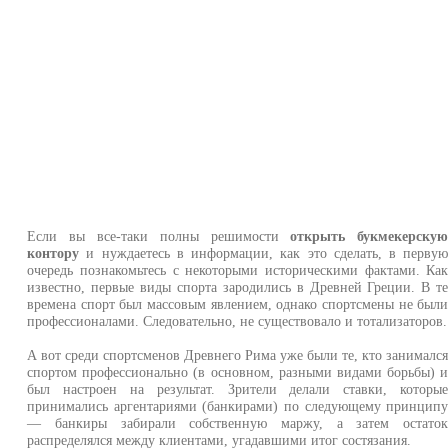
Если вы все-таки полны решимости
открыть букмекерску
контору
и нуждаетесь в информации, как это сделать, в перву
очередь познакомьтесь с некоторыми историческими фактами. Ка
известно, первые виды спорта зародились в Древней Греции. В т
времена спорт был массовым явлением, однако спортсмены не был
профессионалами. Следовательно, не существовало и тотализаторов.
А вот среди спортсменов Древнего Рима уже были те, кто занималс
спортом профессионально (в основном, разными видами борьбы) 
был настроен на результат. Зрители делали ставки, которы
принимались аргентариями (банкирами) по следующему принцип
— банкиры забирали собственную маржу, а затем остато
распределялся между клиентами, угадавшими итог состязания.