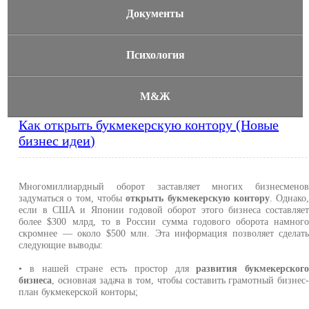
Документы
Психология
М&Ж
Как открыть букмекерскую контору (Новые
бизнес идеи)
Многомиллиардный оборот заставляет многих бизнесмено
задуматься о том, чтобы
открыть букмекерскую контору
. Однако
если в США и Японии годовой оборот этого бизнеса составляе
более $300 млрд, то в России сумма годового оборота намног
скромнее — около $500 млн. Эта информация позволяет сделат
следующие выводы:
• в нашей стране есть простор для
развития букмекерског
бизнеса
, основная задача в том, чтобы составить грамотный бизнес
план букмекерской конторы;