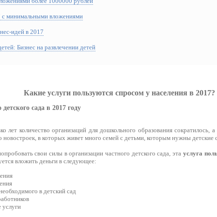
 вложениями более 1000000 рублей
7 с минимальными вложениями
нес-идей в 2017
детей: Бизнес на развлечении детей
Какие услуги пользуются спросом у населения в 2017?
детского сада в 2017 году
ко лет количество организаций для дошкольного образования сократилось, а
 новостроек, в которых живет много семей с детьми, которым нужны детские 
опробовать свои силы в организации частного детского сада, эта
услуга поль
уется вложить деньги в следующее:
ения
ения
 необходимого в детский сад
работников
 услуги