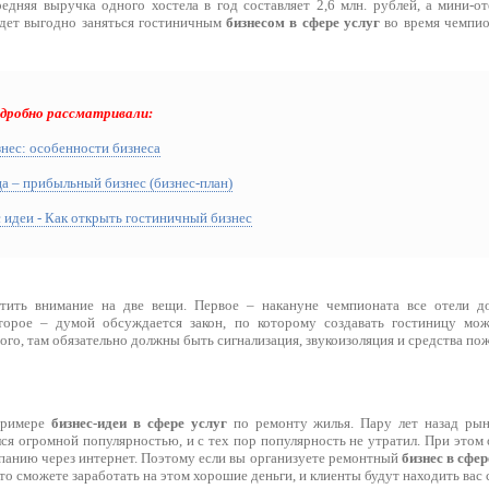
едняя выручка одного хостела в год составляет 2,6 млн. рублей, а мини-от
дет выгодно заняться гостиничным
бизнесом в сфере услуг
во время чемпио
одробно рассматривали:
нес: особенности бизнеса
а – прибыльный бизнес (бизнес-план)
 идеи - Как открыть гостиничный бизнес
атить внимание на две вещи. Первое – накануне чемпионата все отели 
торое – думой обсуждается закон, по которому создавать гостиницу мо
го, там обязательно должны быть сигнализация, звукоизоляция и средства по
примере
бизнес-идеи в сфере услуг
по ремонту жилья. Пару лет назад ры
я огромной популярностью, и с тех пор популярность не утратил. При этом 
анию через интернет. Поэтому если вы организуете ремонтный
бизнес в сфер
 то сможете заработать на этом хорошие деньги, и клиенты будут находить вас 