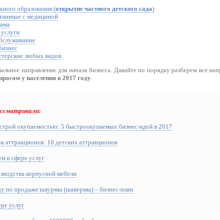
ьного образования (
открытие частного детского сада
)
вязанные с медициной
лама
 услуги
обслуживание
бизнес
стерские любых видов
льное направление для начала бизнеса. Давайте по порядку разберем все напр
просом у населения в 2017 году
.
ассматривали:
ыстрой окупаемостью: 5 быстроокупаемых бизнес-идей в 2017
к аттракционов: 10 детских аттракционов
и в сфере услуг
изводства корпусной мебели
ку по продаже шаурмы (шавермы) – бизнес-план
ере услуг