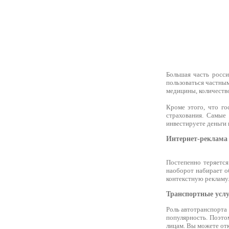
Большая часть росс
пользоваться частным
медицины, количество
Кроме этого, что го
страхования. Самые 
инвестируете деньги 
Интернет-реклама
Постепенно теряется
наоборот набирает о
контекстную рекламу.
Транспортные усл
Роль автотранспорта
популярность. Поэто
лицам. Вы можете от