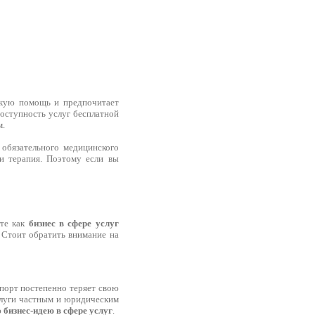
скую помощь и предпочитает
доступность услуг бесплатной
м.
 обязательного медицинского
 и терапия. Поэтому если вы
ете как
бизнес в сфере услуг
 Стоит обратить внимание на
спорт постепенно теряет свою
услуги частным и юридическим
ю
бизнес-идею в сфере услуг
.