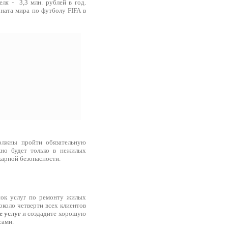
еля - 3,3 млн. рублей в год.
ната мира по футболу FIFA в
должны пройти обязательную
жно будет только в нежилых
жарной безопасности.
нок услуг по ремонту жилых
около четверти всех клиентов
е услуг
и создадите хорошую
сами.