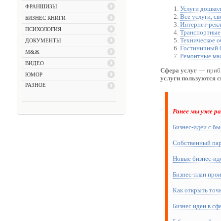
ФРАНШИЗЫ
Услуги дошкол
Все услуги, с
БИЗНЕС КНИГИ
Интернет-рек
ПСИХОЛОГИЯ
Транспортные
Техническое 
ДОКУМЕНТЫ
Гостиничный 
М&Ж
Ремонтные ма
ВИДЕО
Сфера услуг
— прибы
ЮМОР
услуги пользуются с
РАЗНОЕ
Ранее мы уже р
Бизнес-идеи с б
Собственный пар
Новые бизнес-иде
Бизнес-план про
Как открыть точ
Бизнес идеи в сф