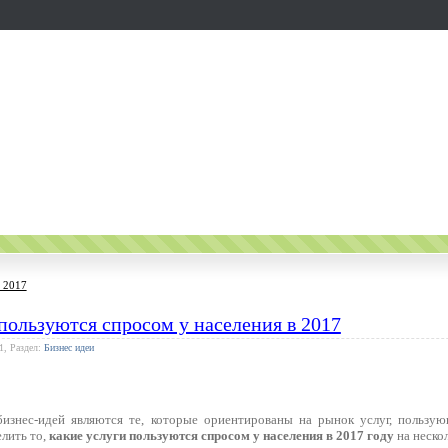
в 2017
пользуются спросом у населения в 2017
1, Раздел:
Бизнес идеи
изнес-идей являются те, которые ориентированы на рынок услуг, пользу
лить то,
какие услуги пользуются спросом у населения в 2017 году
на нескол