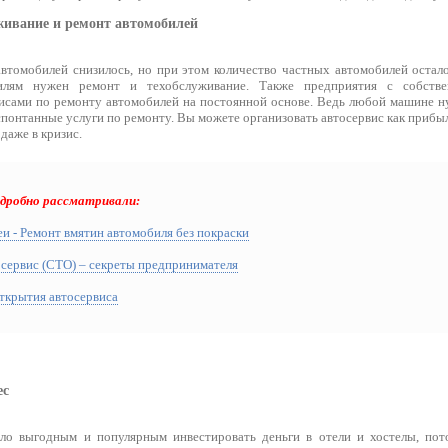
живание и ремонт автомобилей
втомобилей снизилось, но при этом количество частных автомобилей остало
илям нужен ремонт и техобслуживание. Также предприятия с собстве
исами по ремонту автомобилей на постоянной основе. Ведь любой машине н
 спонтанные услуги по ремонту. Вы можете организовать автосервис как приб
даже в кризис.
одробно рассматривали:
и - Ремонт вмятин автомобиля без покраски
осервис (СТО) – секреты предпринимателя
ткрытия автосервиса
ес
ало выгодным и популярным инвестировать деньги в отели и хостелы, пот