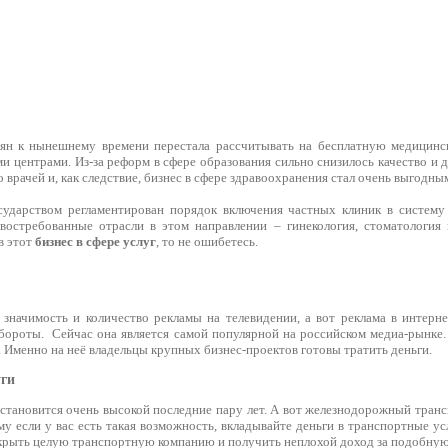
иян к нынешнему времени перестала рассчитывать на бесплатную медицин
и центрами. Из-за реформ в сфере образования сильно снизилось качество и 
 врачей и, как следствие, бизнес в сфере здравоохранения стал очень выгодны
сударством регламентирован порядок включения частных клиник в систему
востребованные отрасли в этом направлении – гинекология, стоматология
в этот
бизнес в сфере услуг
, то не ошибетесь.
 значимость и количество рекламы на телевидении, а вот реклама в интерн
бороты. Сейчас она является самой популярной на российском медиа-рынке.
 Именно на неё владельцы крупных бизнес-проектов готовы тратить деньги.
уги
 становится очень высокой последние пару лет. А вот железнодорожный тран
му если у вас есть такая возможность, вкладывайте деньги в транспортные 
крыть целую транспортную компанию и получить неплохой доход за подобну