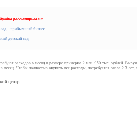
одробно рассматривали:
 сад – прибыльный бизнес
тный детский сад
ребуют расходов в месяц в размере примерно 2 млн. 950 тыс. рублей. Выруч
 в месяц. Чтобы полностью окупить все расходы, потребуется около 2-3 лет, 
.
кий центр