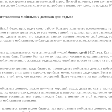
и, во все времена имели не маленький спрос. По этой причине, в том случае 
ала своего бизнеса, мы советуем попробовать именно эту идею, по продаже б/
изготовлению мобильных домиков для отдыха
йской Федерации, ведут свою работу большое количество всевозможных ту
вном в теплое время года, то есть летом, а зимой, те домики, которые распол
жно сделать вывод, что владельцы данных домиков получают свой доход, то
ки сделать мобильными, то благодаря этому появляется возможность получать
ных домиков является, чуть ли не самой лучшей
бизнес идеей 2017 года.
Как п
ческие базы. Помимо баз, так же их покупают частные предприниматели, у 
ройку постоянного жилья для отдыхающих людей или просто не имеют на это 
количество времени, когда бизнес по производству мобильных домиков набер
 а в связи с этим, давать хорошую прибыль, можно сделать следующее: Взять 
олько в той зоне, что является курортной. Далее установить на нем мобиль
обильных домиков, можно получить хороший доход, делая их сдачу частны
 до их места отдыха, должна выполняться за ваш счет или непосредственно ли
мные гостиницы или туристические базы, а именно по этой причине, о
ми мобильными домиками.
ь заниматься таким видом бизнеса, как изготовление мобильных домиков, на