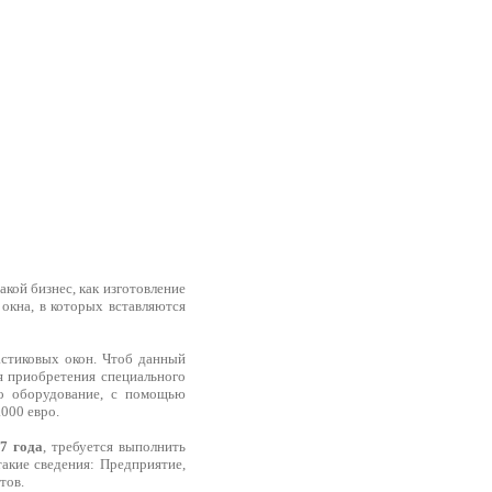
такой бизнес, как изготовление
 окна, в которых вставляются
астиковых окон. Чтоб данный
ля приобретения специального
до оборудование, с помощью
000 евро.
17 года
, требуется выполнить
акие сведения: Предприятие,
тов.