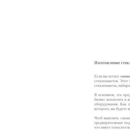
Изготовление стек
Если вы хотите
самос
стеклопакетов. Этот 
стеклопакеты, набира
В основном, эта про
бизнес воплотить в 
оборудования. Как 
которого, вы будете 
Чтоб выяснить смож
предварительные под
что имеет относитель