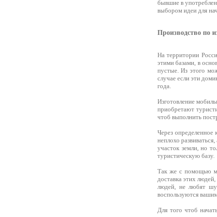
бывшие в употреблени
выбором идеи для нач
Производство по 
На территории Росси
этими базами, в осно
пустые. Из этого мо
случае если эти доми
года.
Изготовление мобиль
приобретают туристи
чтоб выполнить пост
Через определенное 
неплохо развиваться,
участок земли, но т
туристическую базу.
Так же с помощью м
доставка этих людей,
людей, не любят шу
воспользуются ваши
Для того чтоб начат