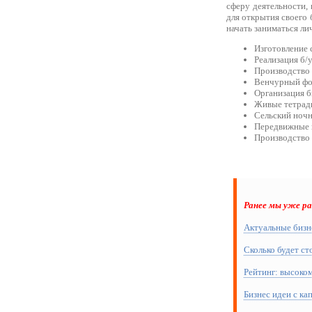
сферу деятельности
для открытия своего 
начать заниматься ли
Изготовление 
Реализация б/
Производство 
Венчурный ф
Организация 
Живые тетрад
Сельский ночн
Передвижные 
Производство 
Ранее мы уже р
Актуальные бизне
Сколько будет ст
Рейтинг: высоко
Бизнес идеи с ка