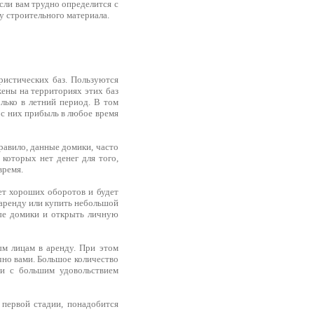
если вам трудно определится с
у строительного материала.
ристических баз. Пользуются
ожены на территориях этих баз
лько в летний период. В том
 с них прибыль в любое время
равило, данные домики, часто
которых нет денег для того,
время.
ет хороших оборотов и будет
в аренду или купить небольшой
ные домики и открыть личную
м лицам в аренду. При этом
чно вами. Большое количество
ни с большим удовольствием
 первой стадии, понадобится