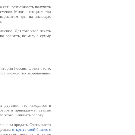
то есть возможность получить
есменов. Многие специалисты
м вариантом для начинающих
и.
 именно: Для того чтоб начать
жно вложить, не малую сумму
ритории России. Очень часто,
еется множество заброшенных
ь деревни, что находятся в
 которым принадлежат старые
е этого, начинать работу.
териалы продать. Очень часто
, решил
открыть свой бизнес с
имость его материал, а так же