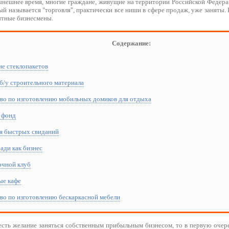
нынешнее время, многие граждане, живущие на территории Российской Федера
ый называется "торговля", практически все ниши в сфере продаж, уже заняты. 
ытные бизнесмены.
Содержание:
ие стеклопакетов
 б/у строительного материала
тво по изготовлению мобильных домиков для отдыха
 фонд
ия быстрых свиданий
ади как бизнес
очной клуб
ые кафе
во по изготовлению бескаркасной мебели
 есть желание заняться собственным прибыльным бизнесом, то в первую очер