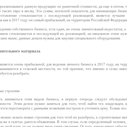
и реализовывать данную продукцию по рыночной стоимости, да еще и оптом, 
5 тысяч евро в месяц. Эта сумма, неплохой показатель для начинающих бизн
готовление стеклопакетов с последующей реализацией, является лучши
к как в 2017 году он самый прибыльный, на территории Российской Федераци
ведения собственного бизнеса, есть один, но очень значительный недостаток, а
ением стеклопакетов и последующей их реализацией, на начальном этапе ну
азано выше, данные деньги нужны для закупки специального оборудования.
роительного материала
является очень прибыльной, для ведения личного бизнеса в 2017 году, на тер
занимаются в сельской местности, по той причине, что именно в селах им
ебуется разобрать:
ые строения
ть заниматься этим видом бизнеса, в первую очередь следует обследоват
изости. Этим делом нужно заняться для того, чтоб найти тех владельцев,
уется переговорить с данными хозяевами построек и уточнить цену. Только посл
 можно искать новые строения для того чтоб их разобрать, а строительные ма
так же в газетах даются объявления. В том случае, если определенный человек
 этой идеи, то он должен знать такие сведения: От того, какую имеет себесто