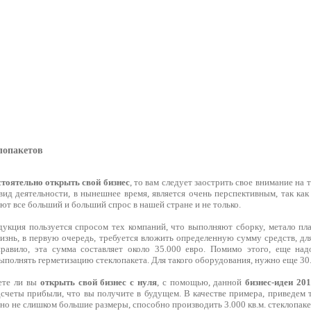
лопакетов
тоятельно открыть свой бизнес
, то вам следует заострить свое внимание на 
вид деятельности, в нынешнее время, является очень перспективным, так как
ют все больший и больший спрос в нашей стране и не только.
дукция пользуется спросом тех компаний, что выполняют сборку, метало пл
жизнь, в первую очередь, требуется вложить определенную сумму средств, д
правило, эта сумма составляет около 35.000 евро. Помимо этого, еще на
выполнять герметизацию стеклопакета. Для такого оборудования, нужно еще 30.
ете ли вы
открыть свой бизнес с нуля
, с помощью, данной
бизнес-идеи 20
счеты прибыли, что вы получите в будущем. В качестве примера, приведем т
но не слишком большие размеры, способно производить 3.000 кв.м. стеклопаке