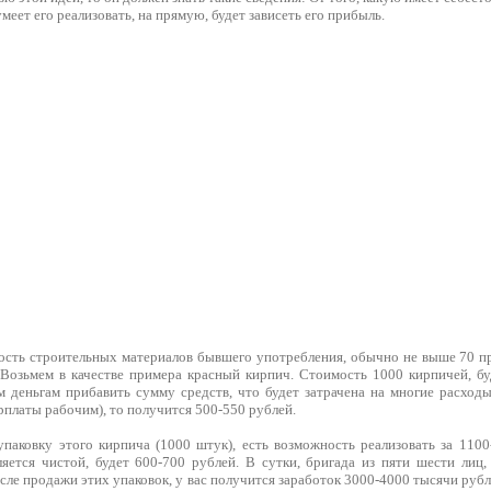
меет его реализовать, на прямую, будет зависеть его прибыль.
ость строительных материалов бывшего употребления, обычно не выше 70 про
 Возьмем в качестве примера красный кирпич. Стоимость 1000 кирпичей, бу
м деньгам прибавить сумму средств, что будет затрачена на многие расходы
арплаты рабочим), то получится 500-550 рублей.
упаковку этого кирпича (1000 штук), есть возможность реализовать за 1100
ляется чистой, будет 600-700 рублей. В сутки, бригада из пяти шести лиц,
сле продажи этих упаковок, у вас получится заработок 3000-4000 тысячи руб