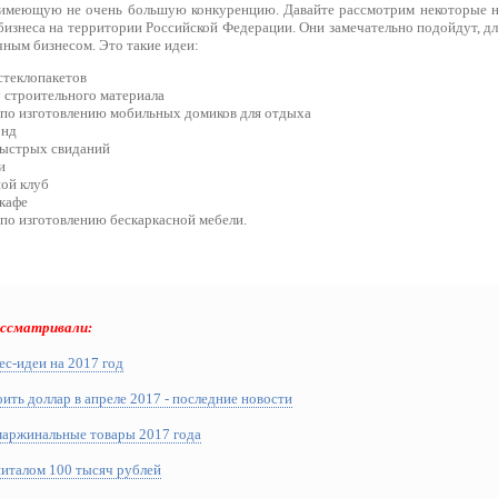
, имеющую не очень большую конкуренцию. Давайте рассмотрим некоторые
бизнеса на территории Российской Федерации. Они замечательно подойдут, для
чным бизнесом. Это такие идеи:
стеклопакетов
у строительного материала
по изготовлению мобильных домиков для отдыха
онд
быстрых свиданий
и
ой клуб
кафе
по изготовлению бескаркасной мебели.
ассматривали:
с-идеи на 2017 год
оить доллар в апреле 2017 - последние новости
маржинальные товары 2017 года
питалом 100 тысяч рублей