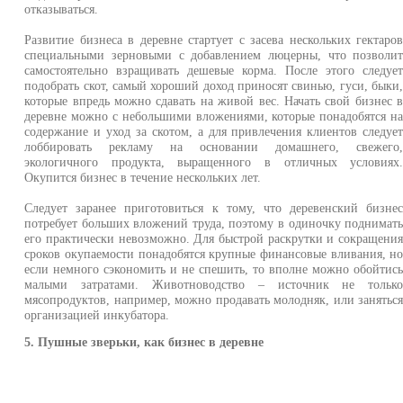
отказываться.
Развитие бизнеса в деревне стартует с засева нескольких гектаро
специальными зерновыми с добавлением люцерны, что позволи
самостоятельно взращивать дешевые корма. После этого следуе
подобрать скот, самый хороший доход приносят свинью, гуси, быки
которые впредь можно сдавать на живой вес. Начать свой бизнес 
деревне можно с небольшими вложениями, которые понадобятся н
содержание и уход за скотом, а для привлечения клиентов следуе
лоббировать рекламу на основании домашнего, свежего
экологичного продукта, выращенного в отличных условиях
Окупится бизнес в течение нескольких лет.
Следует заранее приготовиться к тому, что деревенский бизне
потребует больших вложений труда, поэтому в одиночку поднимат
его практически невозможно. Для быстрой раскрутки и сокращени
сроков окупаемости понадобятся крупные финансовые вливания, н
если немного сэкономить и не спешить, то вполне можно обойтис
малыми затратами. Животноводство – источник не тольк
мясопродуктов, например, можно продавать молодняк, или занятьс
организацией инкубатора.
5. Пушные зверьки, как бизнес в деревне