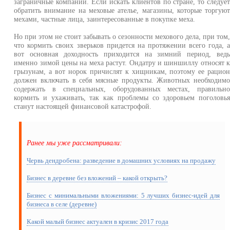
заграничные компании. Если искать клиентов по стране, то следуе
обратить внимание на меховые ателье, магазины, которые торгую
мехами, частные лица, заинтересованные в покупке меха.
Но при этом не стоит забывать о сезонности мехового дела, при том
что кормить своих зверьков придется на протяжении всего года, 
вот основная доходность приходится на зимний период, вед
именно зимой цены на меха растут. Ондатру и шиншиллу относят 
грызунам, а вот норок причислят к хищникам, поэтому ее рацио
должен включать в себя мясные продукты. Животных необходим
содержать в специальных, оборудованных местах, правильн
кормить и ухаживать, так как проблемы со здоровьем поголовь
станут настоящей финансовой катастрофой.
Ранее мы уже рассматривали:
Червь дендробена: разведение в домашних условиях на продажу
Бизнес в деревне без вложений – какой открыть?
Бизнес с минимальными вложениями: 5 лучших бизнес-идей для
бизнеса в селе (деревне)
Какой малый бизнес актуален в кризис 2017 года