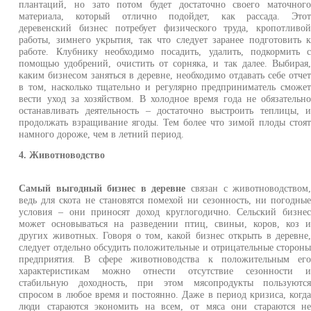
плантаций, но зато потом будет достаточно своего маточног
материала, который отлично подойдет, как рассада. Это
деревенский бизнес потребует физического труда, кропотливо
работы, зимнего укрытия, так что следует заранее подготовить 
работе. Клубнику необходимо посадить, удалить, подкормить 
помощью удобрений, очистить от сорняка, и так далее. Выбирая
каким бизнесом заняться в деревне, необходимо отдавать себе отче
в том, насколько тщательно и регулярно предприниматель сможе
вести уход за хозяйством. В холодное время года не обязательн
останавливать деятельность – достаточно выстроить теплицы, 
продолжать взращивание ягоды. Тем более что зимой плоды стоя
намного дороже, чем в летний период.
4. Животноводство
Самый выгодный бизнес в деревне
связан с животноводством
ведь для скота не становятся помехой ни сезонность, ни погодны
условия – они приносят доход круглогодично. Сельский бизне
может основываться на разведении птиц, свиньи, коров, коз 
других животных. Говоря о том, какой бизнес открыть в деревне
следует отдельно обсудить положительные и отрицательные сторон
предприятия. В сфере животноводства к положительным ег
характеристикам можно отнести отсутствие сезонности 
стабильную доходность, при этом мясопродукты пользуютс
спросом в любое время и постоянно. Даже в период кризиса, когд
люди стараются экономить на всем, от мяса они стараются н