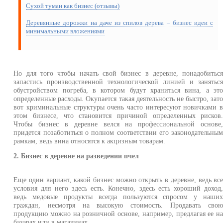
Сухой туман как бизнес (отзывы)
Деревянные дорожки на даче из спилов дерева – бизнес идеи с
минимальными вложениями
Но для того чтобы начать свой бизнес в деревне, понадобитьс
запастись производственной технологической линией и занятьс
обустройством погреба, в котором будут храниться вина, а эт
определенные расходы. Окупается такая деятельность не быстро, зат
вот криминальные структуры очень часто интересуют новичками 
этом бизнесе, что становится причиной определенных рисков
Чтобы бизнес в деревне велся на профессиональной основе
придется позаботиться о полном соответствии его законодательны
рамкам, ведь вина относятся к акцизным товарам.
2. Бизнес в деревне на разведении пчел
Еще один вариант, какой бизнес можно открыть в деревне, ведь вс
условия для него здесь есть. Конечно, здесь есть хороший доход
ведь медовые продукты всегда пользуются спросом у наши
граждан, несмотря на высокую стоимость. Продавать сво
продукцию можно на розничной основе, например, предлагая ее н
базарах или в магазинах.