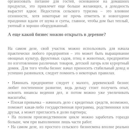
организовать питание для гостей, основанное на домашни
продуктах, это привлечет еще больше желающих, а доходност
вырастет вдвое. Недостаток сельского туризма – это влияни
сезонности, хотя некоторые не прочь отметить и новогодни
праздники вдали от шума и суеты, главное, чтобы дом был теплый
уютный и хорошо оборудованный.
А еще какой бизнес можно открыть в деревне?
На самом деле, свой участок можно использовать для начал
практически любого предприятия – это может быть выращивани
овощных культур, фруктовых садов, птиц и животных, предприяти
по изготовлению различных товаров, детский лагерь или курортны
домик. Для того чтобы бизнес начал приносить стабильный доход 
успешно развивался, следует помнить о некоторых правилах.
• Начинать предприятие следует с малого, деревенский бизне
любит постепенное развитие, ведь дельцу стоит получить опыт
освоить нюансы ведения дел, и потом можно уже увеличиват
масштабы;
• Плохая привычка – начинать дело с кредитных средств, возможно
поможет какая-либо государственная программа, родственники ил
друзья, а может пригласить в долю партнера;
• На полном производственном цикле можно заработать горазд
больше, чем при выполнении лишь части работ.
• На самом деле, из простого сельского бизнесмена вполне реальн