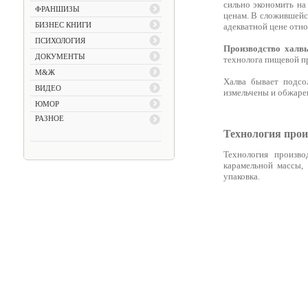
сильно экономить на
ФРАНШИЗЫ
ценам. В сложившейся
БИЗНЕС КНИГИ
адекватной цене отно
ПСИХОЛОГИЯ
Производство халв
ДОКУМЕНТЫ
технолога пищевой 
М&Ж
Халва бывает подсо
ВИДЕО
измельчены и обжаре
ЮМОР
РАЗНОЕ
Технология прои
Технология произво
карамельной массы, 
упаковка.