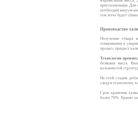
Карамельная масса: 
кристаллизации. Для
необходим вакуум-ап
тем легче будет сбива
Производство халв
Получение отвара м
отваривания и увари
процесс придаст халв
Технология произво
белковая масса. Вы
волокнистой структу
На этой стадии доба
следуя технологии, х
Срок хранения халвы
более 70%. Хранят х