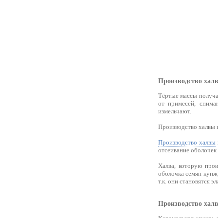
Производство халв
Тёртые массы получа
от примесей, снима
измельчают.
Производство халвы и
Производство халвы
отсеивание оболочек 
Халва, которую прои
оболочка семян кунжу
т.к. они становятся 
Производство халв