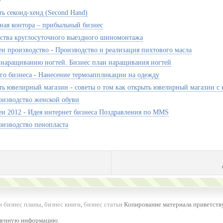
ть секонд-хенд (Second Hand)
ная контора – прибыльный бизнес
тва круглосуточного выездного шиномонтажа
еи производство - Производство и реализация пихтового масла
 наращиванию ногтей. Бизнес план наращивания ногтей
го бизнеса - Нанесение термоаппликации на одежду
ть ювелирный магазин - советы о том как открыть ювелирный магазин с 
оизводство женской обуви
еи 2012 - Идея интернет бизнеса Поздравления по MMS
оизводство пенопласта
и бизнес планы
,
бизнес книги
,
бизнес статьи
Копирование материала приветству
вленную информацию.