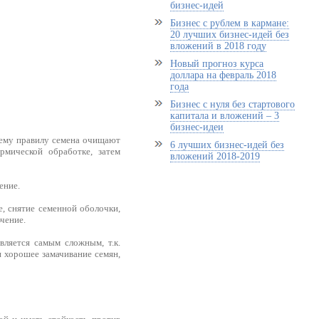
бизнес-идей
Бизнес с рублем в кармане:
20 лучших бизнес-идей без
вложений в 2018 году
Новый прогноз курса
доллара на февраль 2018
года
Бизнес с нуля без стартового
капитала и вложений – 3
бизнес-идеи
щему правилу семена очищают
6 лучших бизнес-идей без
рмической обработке, затем
вложений 2018-2019
ение.
, снятие семенной оболочки,
чение.
вляется самым сложным, т.к.
я хорошее замачивание семян,