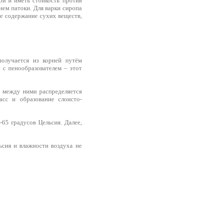
ой и иметь стойкость против
ием патоки. Для варки сиропа
е содержание сухих веществ,
получается из корней путём
я с пенообразователем – этот
и между ними распределяется
асс и образование слоисто-
65 градусов Цельсия. Далее,
ьсия и влажности воздуха не