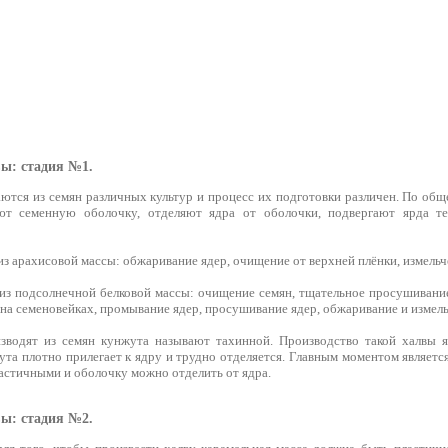
ы: стадия №1.
ются из семян различных культур и процесс их подготовки различен. По об
ют семенную оболочку, отделяют ядра от оболочки, подвергают ярда те
з арахисовой массы: обжаривание ядер, очищение от верхней плёнки, измельч
из подсолнечной белковой массы: очищение семян, тщательное просушивание
на семеновейках, промывание ядер, просушивание ядер, обжаривание и измель
зводят из семян кунжута называют тахинной. Производство такой халвы я
та плотно прилегает к ядру и трудно отделяется. Главным моментом являетс
эластичными и оболочку можно отделить от ядра.
ы: стадия №2.