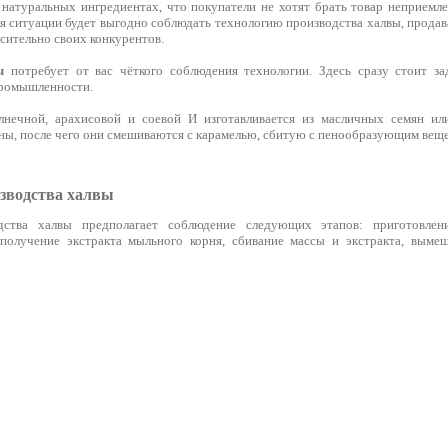
 натуральных ингредиентах, что покупатели не хотят брать товар неприемл
 ситуации будет выгодно соблюдать технологию производства халвы, продава
сительно своих конкурентов.
ы
потребует от вас чёткого соблюдения технологии. Здесь сразу стоит за
промышленности.
лнечной, арахисовой и соевой И изготавливается из масличных семян и
ны, после чего они смешиваются с карамелью, сбитую с пенообразующим веще
зводства халвы
дства халвы предполагает соблюдение следующих этапов: приготовлен
получение экстракта мыльного корня, сбивание массы и экстракта, вымеш