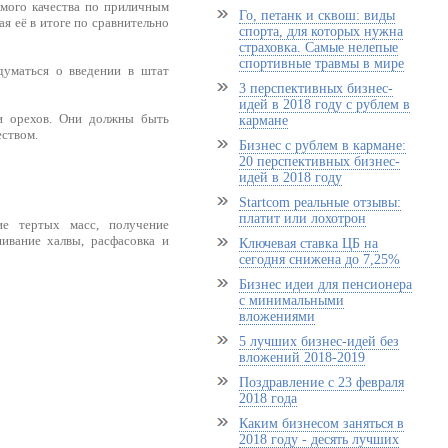
емого качества по приличным
Го, петанк и сквош: виды
я её в итоге по сравнительно
спорта, для которых нужна
страховка. Самые нелепые
спортивные травмы в мире
думаться о введении в штат
3 перспективных бизнес-
идей в 2018 году с рублем в
ли орехов. Они должны быть
кармане
ством.
Бизнес с рублем в кармане:
20 перспективных бизнес-
идей в 2018 году
Startcom реальные отзывы:
платит или лохотрон
ие тертых масс, получение
ивание халвы, расфасовка и
Ключевая ставка ЦБ на
сегодня снижена до 7,25%
Бизнес идеи для пенсионера
с минимальными
вложениями
5 лучших бизнес-идей без
вложений 2018-2019
Поздравление с 23 февраля
2018 года
Каким бизнесом заняться в
2018 году - десять лучших