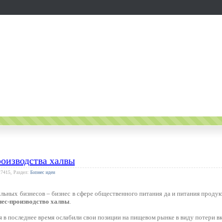
оизводства халвы
17415, Раздел:
Бизнес идеи
ьных бизнесов – бизнес в сфере общественного питания да и питания продук
нес-производство халвы
.
 в последнее время ослабили свои позиции на пищевом рынке в виду потери вк