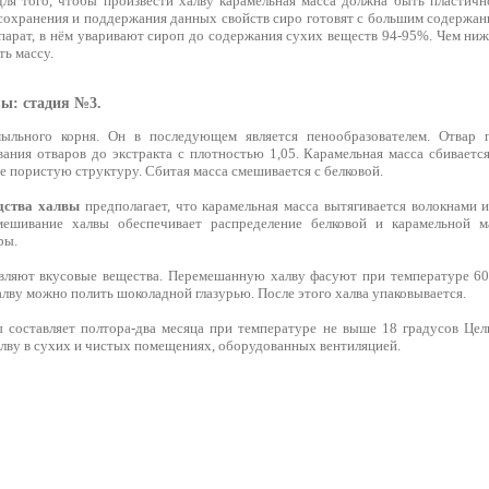
для того, чтобы произвести халву карамельная масса должна быть пластичн
 сохранения и поддержания данных свойств сиро готовят с большим содержан
парат, в нём уваривают сироп до содержания сухих веществ 94-95%. Чем ниж
ть массу.
ы: стадия №3.
ыльного корня. Он в последующем является пенообразователем. Отвар 
вания отваров до экстракта с плотностью 1,05. Карамельная масса сбиваетс
е пористую структуру. Сбитая масса смешивается с белковой.
дства халвы
предполагает, что карамельная масса вытягивается волокнами 
мешивание халвы обеспечивает распределение белковой и карамельной м
ры.
вляют вкусовые вещества. Перемешанную халву фасуют при температуре 60-
алву можно полить шоколадной глазурью. После этого халва упаковывается.
 составляет полтора-два месяца при температуре не выше 18 градусов Цел
алву в сухих и чистых помещениях, оборудованных вентиляцией.