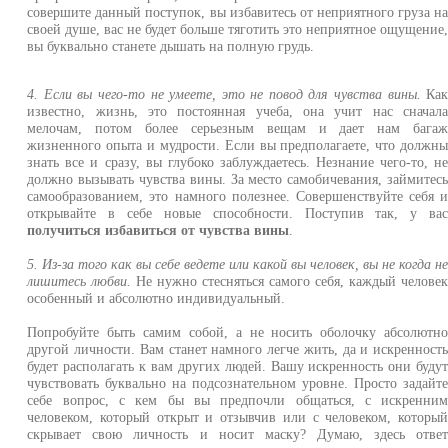
совершите данный поступок, вы избавитесь от неприятного груза н
своей душе, вас не будет больше тяготить это неприятное ощущение
вы буквально станете дышать на полную грудь.
4. Если вы чего-то не умеете, это не повод для чувства вины.
Ка
известно, жизнь, это постоянная учеба, она учит нас сначал
мелочам, потом более серьезным вещам и дает нам бага
жизненного опыта и мудрости. Если вы предполагаете, что должн
знать все и сразу, вы глубоко заблуждаетесь. Незнание чего-то, н
должно вызывать чувства вины. За место самобичевания, займитес
самообразованием, это намного полезнее. Совершенствуйте себя 
открывайте в себе новые способности. Поступив так, у ва
получиться избавиться от чувства вины
.
5. Из-за того как вы себе ведете или какой вы человек, вы не когда н
лишитесь любви.
Не нужно стесняться самого себя, каждый челове
особенный и абсолютно индивидуальный.
Попробуйте быть самим собой, а не носить оболочку абсолютн
другой личности. Вам станет намного легче жить, да и искренност
будет располагать к вам других людей. Вашу искренность они буду
чувствовать буквально на подсознательном уровне. Просто задайт
себе вопрос, с кем бы вы предпочли общаться, с искренни
человеком, который открыт и отзывчив или с человеком, которы
скрывает свою личность и носит маску? Думаю, здесь отве