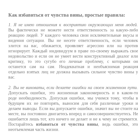
Как избавиться от чувства вины, простые правила:
1. Я не имею отношения к восприятию окружающих меня людей
Вы фактически не можете нести ответственность за какую-либ
реакцию людей. У каждого человека свои исключительные вкусы 
видения ситуации. Вы не несете ответственность, если челове
злится на вас, обижается, проявляет агрессию или на проти
игнорирует. Каждый индивидуум в праве по-своему выражать сво
недовольство и если он не умеет вести конструктивный диалог ил
критику, то это сугубо его личные проблему, с которыми о
останется сам на сам. Неадекватная и необъяснимая реакци
отдельно взятых лиц не должна вызывать сильное чувство вины 
вас.
2. Вы не виноваты, если делаете ошибки на своем жизненном пути
Допускать ошибки, это жизненная закономерность и в каком-т
роде необходимость. Допуская ошибки, мы учимся тому, чтобы 
будущем их не повторять, выносим для себя различные уроки 
делаем выводы. Если вы допускаете ошибки, значит вы не стоите н
месте, вы постоянно двигаетесь вперед и самосовершенствуетесь. Н
ошибается лишь тот, кто ничего не делает и не к чему не стремится
Постарайтесь
избавиться от чувства вины
, ведь ошибки, эт
неотъемлемая часть жизни.