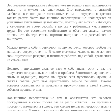
Это нервное напряжение забирает уже не только ваши психически
силы, но и мучает вас физически. Это выражается в сильно
слабости, вас покидают жизненные силы, а внутренняя тревог
только растет. Часто повышенное перенапряжение наблюдается о
усиленной умственной деятельности, поэтому его можно наблюдат
у студентов во время сессий, а так же у работников умственног
труда. Но это состояние свойственно и обычным людям, важн
понять, что
быстро снять нервное напряжение
и расслабится н
так просто.
Можно помочь себе и отвлечься на другое дело, которое требует н
меньшего сосредоточения. В такие моменты, человек включает вс
свои внутренние резервы, и начинает работать над собой, тратя сил
на самоанализ.
Нервное напряжение сильнее дает о себе знать, если у вас н
получается отстраниться от забот и проблем. Запомните, лучше леч
спать и отдохнуть, наутро вы будете себя чувствовать лучше, 
свежая голова даст вам единственно верное решение. Важн
вовремя остановиться и прекратить прокручивать в своей голове
события прошлого дня.
Повышенное перенапряжение тем и объясняется, что челове
прокручивает в своей голове раз за разом события. Так проблем
постоянно находится в голове, тем самым не давая переключиться н
что-то другое. Зацикливаясь на проблеме, многие люди сходят с ума.