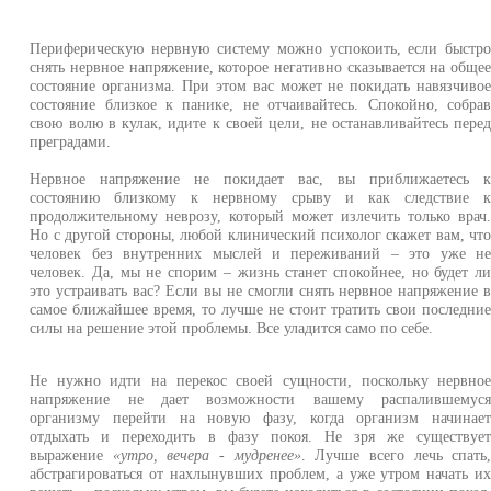
Периферическую нервную систему можно успокоить, если быстр
снять нервное напряжение, которое негативно сказывается на обще
состояние организма. При этом вас может не покидать навязчиво
состояние близкое к панике, не отчаивайтесь. Спокойно, собра
свою волю в кулак, идите к своей цели, не останавливайтесь пере
преградами.
Нервное напряжение не покидает вас, вы приближаетесь 
состоянию близкому к нервному срыву и как следствие 
продолжительному неврозу, который может излечить только врач
Но с другой стороны, любой клинический психолог скажет вам, чт
человек без внутренних мыслей и переживаний – это уже н
человек. Да, мы не спорим – жизнь станет спокойнее, но будет л
это устраивать вас? Если вы не смогли снять нервное напряжение 
самое ближайшее время, то лучше не стоит тратить свои последни
силы на решение этой проблемы. Все уладится само по себе.
Не нужно идти на перекос своей сущности, поскольку нервно
напряжение не дает возможности вашему распалившемус
организму перейти на новую фазу, когда организм начинае
отдыхать и переходить в фазу покоя. Не зря же существуе
выражение
«утро, вечера - мудренее»
. Лучше всего лечь спать
абстрагироваться от нахлынувших проблем, а уже утром начать и