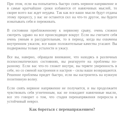
При этом, если вы попытаетесь быстро снять нервное напряжение 
в самые кратчайшие сроки избавится от навязчивых мыслей, т
скорее всего вас ждет неудача. Так как все ваши мысли будут отдан
этому процессу, у вас не останется сил на что-то другое, вы будит
изматывать себя и переживать.
В состоянии приближенному к нервному срыву, очень сложн
смотреть здраво на все происходящее вокруг. Если вы считаете себ
очень умным и рассудительным, то в период, когда вы охвачен
внутренним ужасом, все ваши положительные качества угасают. В
подвержены только усталости и ужасу.
Все вы, наверно, обращали внимание, что находясь в различны
психосоматических состояниях, вы реагируете на проблемы по
разному. Если вас что-то гложет внутри, вы теряете уверенность 
себе, но со сменой настроения и настроя – силы ваши возвращаются
Решение проблемы придет быстро, если вы настроитесь на нужну
позитивную волну.
Если снять нервное напряжение не получается, и вы продолжает
чувствовать себя угнетенным, вас не покидают навязчивые мысли
все это говорит о том, что стадия перенапряжения переросла 
устойчивый невроз.
Как бороться с перенапряжением?