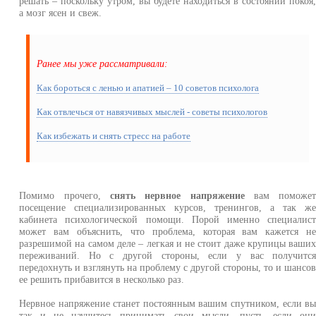
решать – поскольку утром, вы будете находиться в состоянии покоя
а мозг ясен и свеж.
Ранее мы уже рассматривали:
Как бороться с ленью и апатией – 10 советов психолога
Как отвлечься от навязчивых мыслей - советы психологов
Как избежать и снять стресс на работе
Помимо прочего,
снять нервное напряжение
вам поможе
посещение специализированных курсов, тренингов, а так ж
кабинета психологической помощи. Порой именно специалис
может вам объяснить, что проблема, которая вам кажется н
разрешимой на самом деле – легкая и не стоит даже крупицы ваши
переживаний. Но с другой стороны, если у вас получитс
передохнуть и взглянуть на проблему с другой стороны, то и шансо
ее решить прибавится в несколько раз.
Нервное напряжение станет постоянным вашим спутником, если в
так и не научитесь принимать свои мысли, пусть, если он