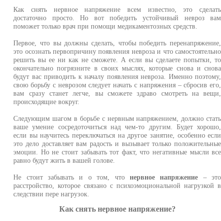
Как снять нервное напряжение всем известно, это сделат
достаточно просто. Но вот победить устойчивый невроз ва
поможет только врач при помощи медикаментозных средств.
Первое, что вы должны сделать, чтобы победить перенапряжение
это осознать первопричину появления невроза и что самостоятельн
решить вы ее ни как не сможете. А если вы сделаете попытки, т
окончательно погрязните в своих мыслях, которые снова и снов
будут вас приводить к началу появления невроза. Именно поэтому
свою борьбу с неврозом следует начать с напряжения – сбросив его
вам сразу станет легче, вы сможете здраво смотреть на вещи
происходящие вокруг.
Следующим шагом в борьбе с нервным напряжением, должно стат
ваше умение сосредоточиться над чем-то другим. Будет хорошо
если вы научитесь переключаться на другое занятие, особенно есл
это дело доставляет вам радость и вызывает только положительны
эмоции. Но не стоит забывать тот факт, что негативные мысли вс
равно будут жить в вашей голове.
Не стоит забывать и о том, что
нервное напряжение
– эт
расстройство, которое связано с психоэмоциональной нагрузкой 
следствии пере нагрузок.
Как снять нервное напряжение?