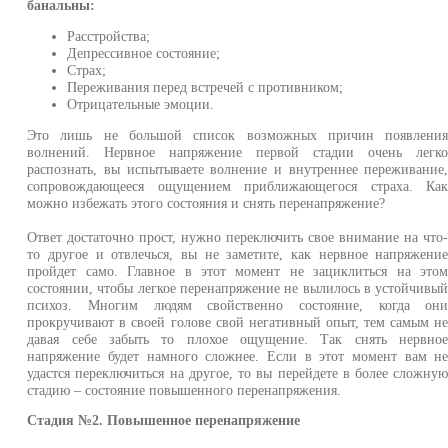
банальны:
Расстройства;
Депрессивное состояние;
Страх;
Переживания перед встречей с противником;
Отрицательные эмоции.
Это лишь не большой список возможных причин появлени
волнений. Нервное напряжение первой стадии очень легк
распознать, вы испытываете волнение и внутреннее переживание
сопровождающееся ощущением приближающегося страха. Ка
можно избежать этого состояния и снять перенапряжение?
Ответ достаточно прост, нужно переключить свое внимание на что
то другое и отвлечься, вы не заметите, как нервное напряжени
пройдет само. Главное в этот момент не зациклиться на это
состоянии, чтобы легкое перенапряжение не вылилось в устойчивы
психоз. Многим людям свойственно состояние, когда он
прокручивают в своей голове свой негативный опыт, тем самым н
давая себе забыть то плохое ощущение. Так снять нервно
напряжение будет намного сложнее. Если в этот момент вам н
удастся переключиться на другое, то вы перейдете в более сложну
стадию – состояние повышенного перенапряжения.
Стадия №2. Повышенное перенапряжение