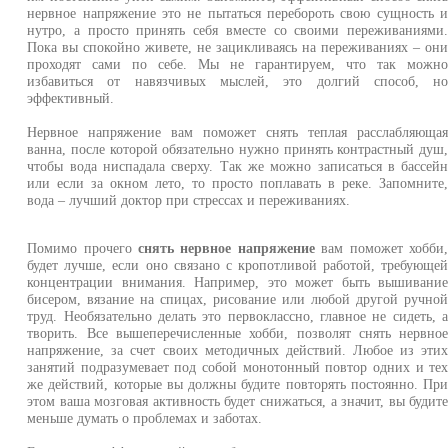
нервное напряжение это не пытаться перебороть свою сущность 
нутро, а просто принять себя вместе со своими переживаниями
Пока вы спокойно живете, не зацикливаясь на переживаниях – он
проходят сами по себе. Мы не гарантируем, что так можн
избавиться от навязчивых мыслей, это долгий способ, н
эффективный.
Нервное напряжение вам поможет снять теплая расслабляюща
ванна, после которой обязательно нужно принять контрастный душ
чтобы вода ниспадала сверху. Так же можно записаться в бассей
или если за окном лето, то просто поплавать в реке. Запомните
вода – лучший доктор при стрессах и переживаниях.
Помимо прочего
снять нервное напряжение
вам поможет хобби
будет лучше, если оно связано с кропотливой работой, требующе
концентрации внимания. Например, это может быть вышивани
бисером, вязание на спицах, рисование или любой другой ручно
труд. Необязательно делать это первоклассно, главное не сидеть, 
творить. Все вышеперечисленные хобби, позволят снять нервно
напряжение, за счет своих методичных действий. Любое из эти
занятий подразумевает под собой монотонный повтор одних и те
же действий, которые вы должны будите повторять постоянно. Пр
этом ваша мозговая активность будет снижаться, а значит, вы будит
меньше думать о проблемах и заботах.