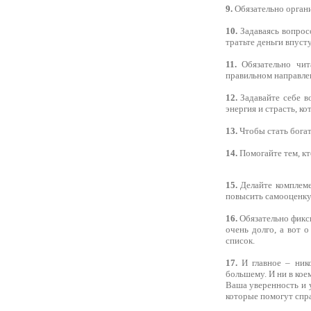
9.
Обязательно органи
10.
Задаваясь вопрос
тратьте деньги впуст
11.
Обязательно чит
правильном направле
12.
Задавайте себе в
энергия и страсть, к
13.
Чтобы стать богат
14.
Помогайте тем, кт
15.
Делайте комплеме
повысить самооценку
16.
Обязательно фикси
очень долго, а вот 
список.
17.
И главное – нико
большему. И ни в кое
Ваша уверенность и 
которые помогут справ