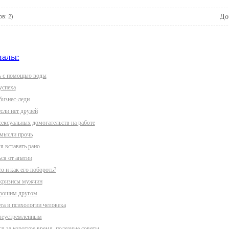
До
в: 2)
иалы:
ь с помощью воды
успеха
бизнес-леди
если нет друзей
сексуальных домогательств на работе
мысли прочь
я вставать рано
ся от апатии
то и как его побороть?
 кризисы мужчин
орошим другом
та в психологии человека
елеустремленным
ся за короткое время, полезные советы