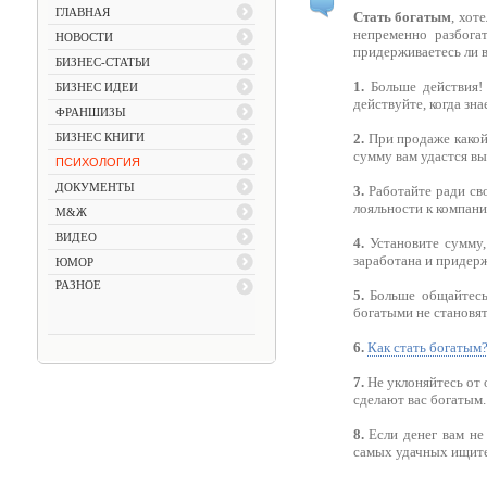
ГЛАВНАЯ
Стать богатым
, хот
непременно разбога
НОВОСТИ
придерживаетесь ли 
БИЗНЕС-СТАТЬИ
1.
Больше действия!
БИЗНЕС ИДЕИ
действуйте, когда зна
ФРАНШИЗЫ
БИЗНЕС КНИГИ
2.
При продаже какой
сумму вам удастся вы
ПСИХОЛОГИЯ
ДОКУМЕНТЫ
3.
Работайте ради сво
лояльности к компан
М&Ж
ВИДЕО
4.
Установите сумму,
заработана и придерж
ЮМОР
РАЗНОЕ
5.
Больше общайтесь.
богатыми не становят
6.
Как стать богатым
7.
Не уклоняйтесь от о
сделают вас богатым.
8.
Если денег вам не 
самых удачных ищите