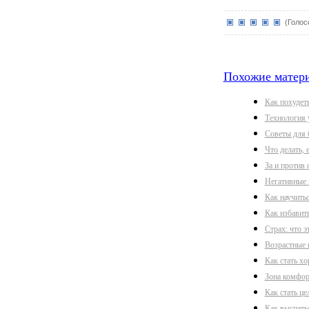
(Голосо
Похожие матер
Как похудет
Технология 
Советы для 
Что делать, 
За и против 
Негативные 
Как научитьс
Как избавить
Страх: что э
Возрастные
Как стать х
Зона комфор
Как стать ц
Как выспать