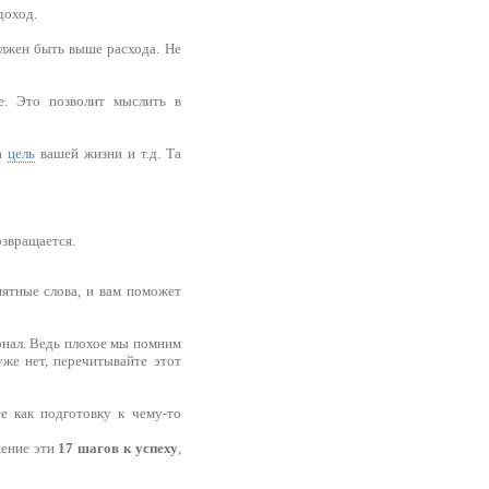
доход.
олжен быть выше расхода. Не
е. Это позволит мыслить в
ва
цель
вашей жизни и т.д. Та
озвращается.
иятные слова, и вам поможет
рнал. Ведь плохое мы помним
уже нет, перечитывайте этот
е как подготовку к чему-то
жение эти
17 шагов к успеху
,