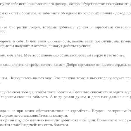
зуйте себе источник пассивного дохода, который будет постоянно приносить 
ом как стать богатым, не забывайте об одном из основных правил - доход д
ую.
айте биографии людей, которые добились успеха и заработали состояни
нии.
опросы о себе. В чем ваша уникальность, каковы ваши преимущества, како
оторые вы получите в ответах, помогут добиться успеха.
ым, мечтайте. Мечты обыкновенно сбываться, если вы твердо в это верите.
о вам приятен, не требуя ничего взамен. Добро сделанное от чистого сердца, в
нты. Не скупитесь на похвалу. Это приятно тому, в чью сторону звучат пр
.
руйте свои победы, чтобы стать богатым. Составьте список или заведите жу
о хорошем склонны забывать. А когда упали духом, и двигаться дальше сил 
гда и не при каких обстоятельствах не сдавайтесь. Неудачи воспринимайт
м случае не останавливайтесь на полпути.
упорный труд обязательно позволят добиться своей цели. Возьмите на воору
ится с такой задачей: как стать богатым.