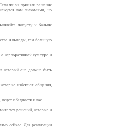
. Если же вы приняли решение
кажутся вам знакомыми, но
мышляйте попусту и больше
ества и выгоды, тем большую
 о корпоративной культуре и
, в который она должна быть
 которые избегают общения,
едет к бедности и вас.
римите тех решений, которые и
рямо сейчас. Для реализации