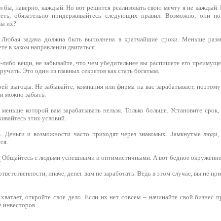
ел бы, наверно, каждый. Но вот решится реализовать свою мечту я не каждый
теть, обязательно придерживайтесь следующих правил. Возможно, они по
вы их?
 Любая задача должна быть выполнена в кратчайшие сроки. Меньше раз
ете в каком направлении двигаться.
-либо вещи, не забывайте, что чем убедительнее вы распишете его преимущ
ручить. Это один из главных секретов как стать богатым.
ей выгоды. Не забывайте, компания или фирма на вас зарабатывает, поэтому
ии можно забыть.
 меньше которой вам зарабатывать нельзя. Только больше. Установите срок
ивайтесь этих условий.
 Деньги и возможности часто приходят через знакомых. Замкнутые люди,
ся.
?
Общайтесь с людьми успешными и оптимистичными. А вот бедное окружение, в
тветственности, иначе, денег вам не заработать. Ведь в этом случае, вы не п
хватает, откройте свое дело. Если их нет совсем – начинайте свой бизнес п
 инвесторов.