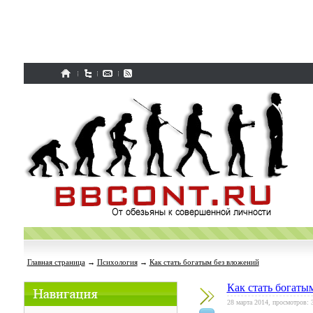
Главная страница
→
Психология
→
Как стать богатым без вложений
Как стать богаты
28 марта 2014, просмотров: 