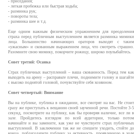
- приседания;
- легкая пробежка или быстрая ходьба;
- разминка рук;
- повороты тела;
- разминка шее и т.д.
Еще одним важным физическим упражнением для преодолени
страха перед публичным выступлением является разминка мимик
лица. Большинство начинающих ораторов выходят с таки
«ужасным» и скованным выражением лица, что смотреть страшно
Разомните свою мимику, покорчите рожицу, широко поулыбайтесь.
Совет третий: Осанка
Страх публичных выступлений – ваша скованность. Перед тем ка
выходить на арену – расправьте плечи, поднимите голову и шагайт
с высоко поднятой головой, почувствуйте себя хозяином.
Совет четвертый: Внимание
Вы на публике, публика в ожидании, все смотрят на вас. Не стои
сразу же приступать к вещанию своей заученной речи. Постойте 3-
секунд, посмотрите на публику, как бы проверяя наличие, все ли 
зале. Пройдитесь взглядом по всей аудитории, только пото
начинайте и вы замените, как уже не чувствуете страх публичны
выступлений. В заключении так же не спешите уходить, стойте д
конца, поблагодарите публику за активность, проявленную в ход