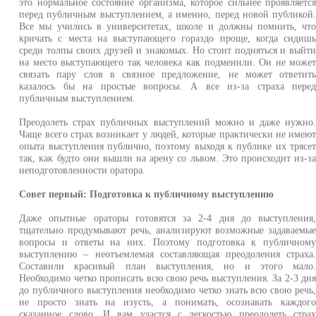
это нормальное состояние организма, которое сильнее проявляетс
перед публичным выступлением, а именно, перед новой публикой
Все мы учились в университетах, школе и должны помнить, чт
кричать с места на выступающего гораздо проще, когда сидиш
среди толпы своих друзей и знакомых. Но стоит подняться и выйт
на место выступающего так человека как подменили. Он не може
связать пару слов в связное предложение, не может ответит
казалось бы на простые вопросы. А все из-за страха пере
публичным выступлением.
Преодолеть страх публичных выступлений можно и даже нужно
Чаще всего страх возникает у людей, которые практически не имею
опыта выступления публично, поэтому выходя к публике их трясе
так, как будто они вышли на арену со львом. Это происходит из-з
неподготовленности оратора.
Совет первый: Подготовка к публичному выступлению
Даже опытные ораторы готовятся за 2-4 дня до выступления
тщательно продумывают речь, анализируют возможные задаваемы
вопросы и ответы на них. Поэтому подготовка к публичном
выступлению – неотъемлемая составляющая преодоления страха
Составили красивый план выступления, но и этого мало
Необходимо четко прописать всю свою речь выступления. За 2-3 дн
до публичного выступления необходимо четко знать всю свою речь
не просто знать на изусть, а понимать, осознавать каждог
сказанное слово. И вам удастся с легкостью преодолеть стра