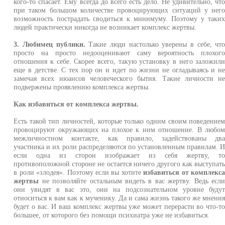
кого-то спасает. Ему всегда до всего есть дело. Не удивительно, чт
при таком большом количестве провоцирующих ситуаций у нег
возможность пострадать сводиться к минимуму. Поэтому у таки
людей практически никогда не возникает комплекс жертвы.
3. Любимец публики.
Такие люди настолько уверены в себе, чт
просто на просто недооценивают саму вероятность плохог
отношения к себе. Скорее всего, такую установку в него заложил
еще в детстве. С тех пор он и идет по жизни не огладываясь и н
замечая всех нюансов человеческого бытия. Такие личности н
подвержены проявлению комплекса жертвы.
Как избавиться от комплекса жертвы.
Есть такой тип личностей, которые только одним своим поведение
провоцируют окружающих на плохое к ним отношение. В любо
межличностном контакте, как правило, задействованы дв
участника и их роли распределяются по установленным правилам. 
если одна из сторон изображает из себя жертву, т
противоположной стороне не остается ничего другого как выступат
в роли «злодея». Поэтому если вы хотите
избавиться от комплекс
жертвы
не позволяйте остальным видеть в вас жертву. Ведь есл
они увидят в вас это, они на подсознательном уровне буду
относиться к вам как к мученику. Да и сама жизнь такого же мнени
будет о вас. И ваш комплекс жертвы уже может перерасти во что-т
большее, от которого без помощи психиатра уже не избавиться.