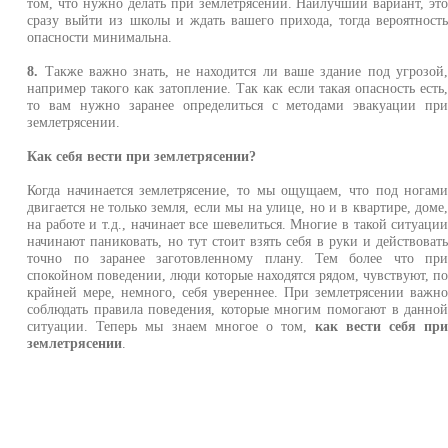
том, что нужно делать при землетрясении. Наилучший вариант, эт
сразу выйти из школы и ждать вашего прихода, тогда вероятност
опасности минимальна.
8.
Также важно знать, не находится ли ваше здание под угрозой
например такого как затопление. Так как если такая опасность есть
то вам нужно заранее определиться с методами эвакуации пр
землетрясении.
Как себя вести при землетрясении?
Когда начинается землетрясение, то мы ощущаем, что под ногам
двигается не только земля, если мы на улице, но и в квартире, доме
на работе и т.д., начинает все шевелиться. Многие в такой ситуаци
начинают паниковать, но тут стоит взять себя в руки и действоват
точно по заранее заготовленному плану. Тем более что пр
спокойном поведении, люди которые находятся рядом, чувствуют, п
крайней мере, немного, себя увереннее. При землетрясении важн
соблюдать правила поведения, которые многим помогают в данно
ситуации. Теперь мы знаем многое о том,
как вести себя пр
землетрясении
.