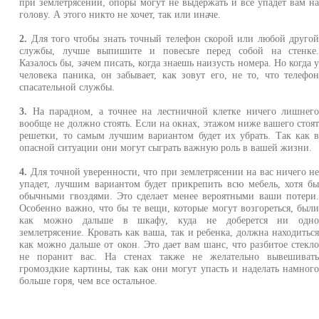
при землетрясении, опоры могут не выдержать и все упадет вам н
голову. А этого никто не хочет, так или иначе.
2.
Для того чтобы знать точный телефон скорой или любой друго
службы, лучше выпишите и повесьте перед собой на стенке
Казалось бы, зачем писать, когда знаешь наизусть номера. Но когда 
человека паника, он забывает, как зовут его, не то, что телефо
спасательной службы.
3.
На парадном, а точнее на лестничной клетке ничего лишнег
вообще не должно стоять. Если на окнах, этажом ниже вашего стоя
решетки, то самым лучшим вариантом будет их убрать. Так как 
опасной ситуации они могут сыграть важную роль в вашей жизни.
4.
Для точной уверенности, что при землетрясении на вас ничего н
упадет, лучшим вариантом будет прикрепить всю мебель, хотя б
обычными гвоздями. Это сделает менее вероятными ваши потери
Особенно важно, что бы те вещи, которые могут возгореться, был
как можно дальше в шкафу, куда не доберется ни одн
землетрясение. Кровать как ваша, так и ребенка, должна находитьс
как можно дальше от окон. Это дает вам шанс, что разбитое стекл
не поранит вас. На стенах также не желательно вывешиват
громоздкие картины, так как они могут упасть и наделать намног
больше горя, чем все остальное.