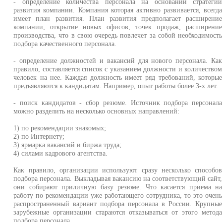
- определение количества персонала на основании стратеги
развития компании. Компания которая активно развивается, всегд
имеет план развития. План развития предполагает расширени
компании, открытие новых офисов, точек продаж, расширени
производства, что в свою очередь повлечет за собой необходимост
подбора качественного персонала.
- определение должностей и вакансий для нового персонала. Ка
правило, составляется список с указанием должности и количество
человек на нее. Каждая должность имеет ряд требований, которы
предъявляются к кандидатам. Например, опыт работы более 3-х лет.
- поиск кандидатов - сбор резюме. Источник подбора персонал
можно разделить на несколько основных направлений:
1) по рекомендации знакомых;
2) по Интернету;
3) ярмарка вакансий и биржа труда;
4) силами кадрового агентства.
Как правило, организации используют сразу несколько способо
подбора персонала. Выкладывая вакансию на соответствующий сайт
они собирают приличную базу резюме. Что касается приема н
работу по рекомендации уже работающего сотрудника, то это очен
распространенный вариант подбора персонала в России. Крупны
зарубежные организации стараются отказываться от этого метод
подбора персонала.