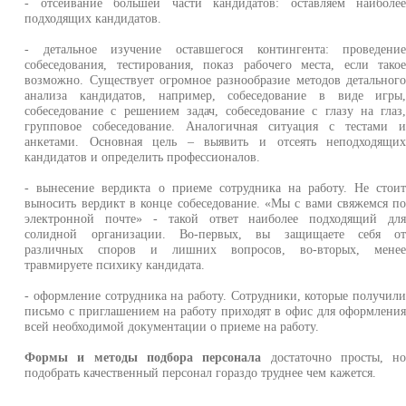
- отсеивание большей части кандидатов: оставляем наиболе
подходящих кандидатов.
- детальное изучение оставшегося контингента: проведени
собеседования, тестирования, показ рабочего места, если тако
возможно. Существует огромное разнообразие методов детальног
анализа кандидатов, например, собеседование в виде игры
собеседование с решением задач, собеседование с глазу на глаз
групповое собеседование. Аналогичная ситуация с тестами 
анкетами. Основная цель – выявить и отсеять неподходящи
кандидатов и определить профессионалов.
- вынесение вердикта о приеме сотрудника на работу. Не стои
выносить вердикт в конце собеседование. «Мы с вами свяжемся п
электронной почте» - такой ответ наиболее подходящий дл
солидной организации. Во-первых, вы защищаете себя о
различных споров и лишних вопросов, во-вторых, мене
травмируете психику кандидата.
- оформление сотрудника на работу. Сотрудники, которые получил
письмо с приглашением на работу приходят в офис для оформлени
всей необходимой документации о приеме на работу.
Формы и методы подбора персонала
достаточно просты, н
подобрать качественный персонал гораздо труднее чем кажется.