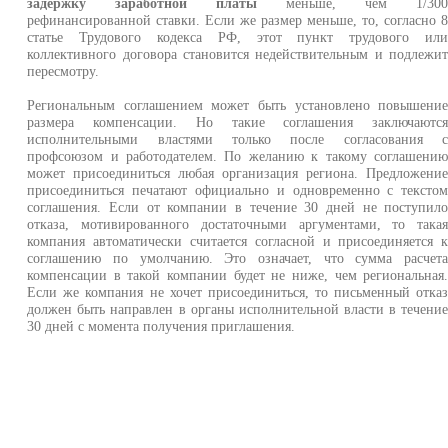
задержку заработной платы
меньше, чем 1/30
рефинансированной ставки. Если же размер меньше, то, согласно 
статье Трудового кодекса РФ, этот пункт трудового ил
коллективного договора становится недействительным и подлежи
пересмотру.
Региональным соглашением может быть установлено повышени
размера компенсации. Но такие соглашения заключаютс
исполнительными властями только после согласования 
профсоюзом и работодателем. По желанию к такому соглашени
может присоединиться любая организация региона. Предложени
присоединиться печатают официально и одновременно с тексто
соглашения. Если от компании в течение 30 дней не поступил
отказа, мотивированного достаточными аргументами, то така
компания автоматически считается согласной и присоединяется 
соглашению по умолчанию. Это означает, что сумма расчет
компенсации в такой компании будет не ниже, чем региональная
Если же компания не хочет присоединиться, то письменный отка
должен быть направлен в органы исполнительной власти в течени
30 дней с момента получения приглашения.