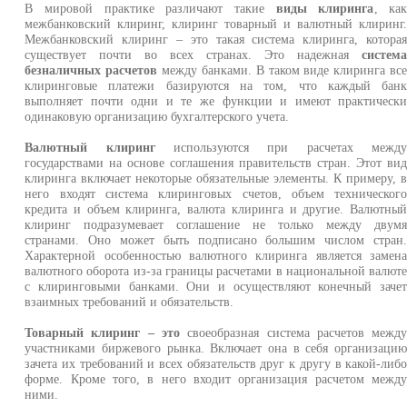
В мировой практике различают такие
виды клиринга
, ка
межбанковский клиринг, клиринг товарный и валютный клиринг
Межбанковский клиринг – это такая система клиринга, котора
существует почти во всех странах. Это надежная
систем
безналичных расчетов
между банками. В таком виде клиринга вс
клиринговые платежи базируются на том, что каждый бан
выполняет почти одни и те же функции и имеют практическ
одинаковую организацию бухгалтерского учета.
Валютный клиринг
используются при расчетах межд
государствами на основе соглашения правительств стран. Этот ви
клиринга включает некоторые обязательные элементы. К примеру, 
него входят система клиринговых счетов, объем техническог
кредита и объем клиринга, валюта клиринга и другие. Валютны
клиринг подразумевает соглашение не только между двум
странами. Оно может быть подписано большим числом стран
Характерной особенностью валютного клиринга является замен
валютного оборота из-за границы расчетами в национальной валют
с клиринговыми банками. Они и осуществляют конечный заче
взаимных требований и обязательств.
Товарный клиринг – это
своеобразная система расчетов межд
участниками биржевого рынка. Включает она в себя организаци
зачета их требований и всех обязательств друг к другу в какой-либ
форме. Кроме того, в него входит организация расчетом межд
ними.