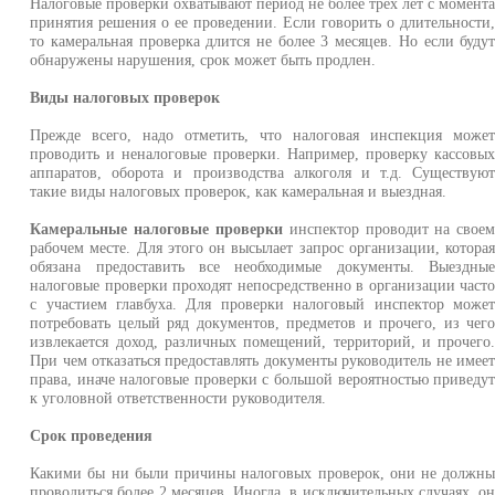
Налоговые проверки охватывают период не более трех лет с момент
принятия решения о ее проведении. Если говорить о длительности
то камеральная проверка длится не более 3 месяцев. Но если буду
обнаружены нарушения, срок может быть продлен.
Виды налоговых проверок
Прежде всего, надо отметить, что налоговая инспекция може
проводить и неналоговые проверки. Например, проверку кассовы
аппаратов, оборота и производства алкоголя и т.д. Существую
такие виды налоговых проверок, как камеральная и выездная.
Камеральные налоговые проверки
инспектор проводит на свое
рабочем месте. Для этого он высылает запрос организации, котора
обязана предоставить все необходимые документы. Выездны
налоговые проверки проходят непосредственно в организации част
с участием главбуха. Для проверки налоговый инспектор може
потребовать целый ряд документов, предметов и прочего, из чег
извлекается доход, различных помещений, территорий, и прочего
При чем отказаться предоставлять документы руководитель не имее
права, иначе налоговые проверки с большой вероятностью приведу
к уголовной ответственности руководителя.
Срок проведения
Какими бы ни были причины налоговых проверок, они не должн
проводиться более 2 месяцев. Иногда, в исключительных случаях, о