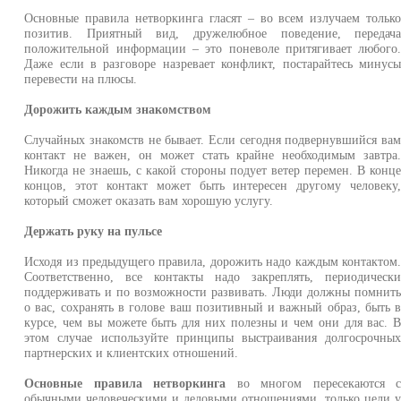
Основные правила нетворкинга гласят – во всем излучаем тольк
позитив. Приятный вид, дружелюбное поведение, передач
положительной информации – это поневоле притягивает любого
Даже если в разговоре назревает конфликт, постарайтесь минус
перевести на плюсы.
Дорожить каждым знакомством
Случайных знакомств не бывает. Если сегодня подвернувшийся ва
контакт не важен, он может стать крайне необходимым завтра
Никогда не знаешь, с какой стороны подует ветер перемен. В конц
концов, этот контакт может быть интересен другому человеку
который сможет оказать вам хорошую услугу.
Держать руку на пульсе
Исходя из предыдущего правила, дорожить надо каждым контактом
Соответственно, все контакты надо закреплять, периодическ
поддерживать и по возможности развивать. Люди должны помнит
о вас, сохранять в голове ваш позитивный и важный образ, быть 
курсе, чем вы можете быть для них полезны и чем они для вас. 
этом случае используйте принципы выстраивания долгосрочны
партнерских и клиентских отношений.
Основные правила нетворкинга
во многом пересекаются 
обычными человеческими и деловыми отношениями, только цели 