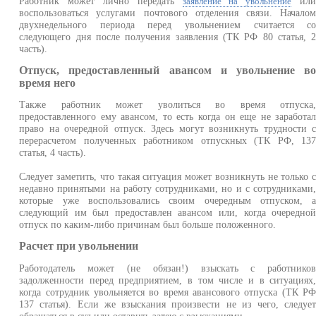
Работник может лично передать
ил
заявление на увольнение
воспользоваться услугами почтового отделения связи. Начало
двухнедельного периода перед увольнением считается с
следующего дня после получения заявления (ТК РФ 80 статья, 
часть).
Отпуск, предоставленный авансом и увольнение в
время него
Также работник может уволиться во время отпуска
предоставленного ему авансом, то есть когда он еще не заработа
право на очередной отпуск. Здесь могут возникнуть трудности 
перерасчетом полученных работником отпускных (ТК РФ, 13
статья, 4 часть).
Следует заметить, что такая ситуация может возникнуть не только 
недавно принятыми на работу сотрудниками, но и с сотрудниками
которые уже воспользовались своим очередным отпуском, 
следующий им был предоставлен авансом или, когда очередно
отпуск по каким-либо причинам был больше положенного.
Расчет при увольнении
Работодатель может (не обязан!) взыскать с работнико
задолженности перед предприятием, в том числе и в ситуациях
когда сотрудник увольняется во время авансового отпуска (ТК Р
137 статья). Если же взыскания произвести не из чего, следуе
обращаться в суд или оставить затею с взысканиями.