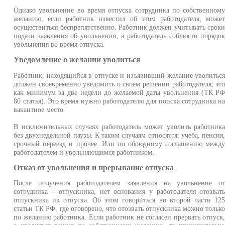
Однако увольнение во время отпуска сотрудника по собственном
желанию, если работник известил об этом работодателя, може
осуществиться беспрепятственно. Работник должен учитывать срок
подачи заявления об увольнении, а работодатель соблюсти порядо
увольнения во время отпуска.
Уведомление о желании уволиться
Работник, находящийся в отпуске и изъявивший желание уволитьс
должен своевременно уведомить о своем решении работодателя, эт
как минимум за две недели до желаемой даты увольнения (ТК Р
80 статья). Это время нужно работодателю для поиска сотрудника н
вакантное место.
В исключительных случаях работодатель может уволить работник
без двухнедельной паузы. К таким случаям относятся: учеба, пенсия
срочный переезд и прочее. Или по обоюдному соглашению межд
работодателем и увольняющимся работником.
Отказ от увольнения и прерывание отпуска
После получения работодателем заявления на увольнение о
сотрудника – отпускника, нет основания у работодателя отозват
отпускника из отпуска. Об этом говориться во второй части 12
статьи ТК РФ, где оговорено, что отозвать отпускника можно тольк
по желанию работника. Если работник не согласен прервать отпуск