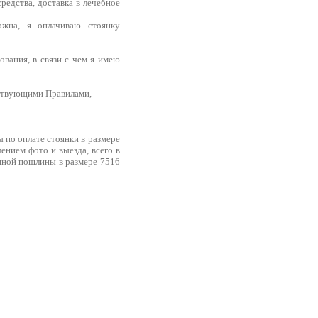
редства, доставка в лечебное
ожна, я оплачиваю стоянку
ования, в связи с чем я имею
тствующими Правилами,
 по оплате стоянки в размере
лением фото и выезда, всего в
енной пошлины в размере 7516