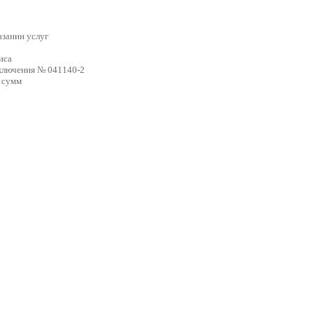
азании услуг
иса
аключения № 041140-2
 сумм