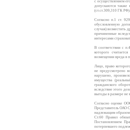
с осуществлением ег
допускаются также в
(ст.ст.309,310 ГК РФ)
Согласно п.1 ст. 92
обусловленную дого
случая) возместить д
причиненные вследс
интересами страховат
В соответствии с п.
которого считается
возмещении вреда в 
Лицо, право которог
не предусмотрено в
нарушено, произвел
имущества (реальн
гражданского оборот
вследствие этого до
выгоды в размере не 
Согласно оценке ООО
Представитель ОАО СК
надлежащим образом
Ст.60 Правил обяза
Постановлением Пр
потерпевшего подлеж