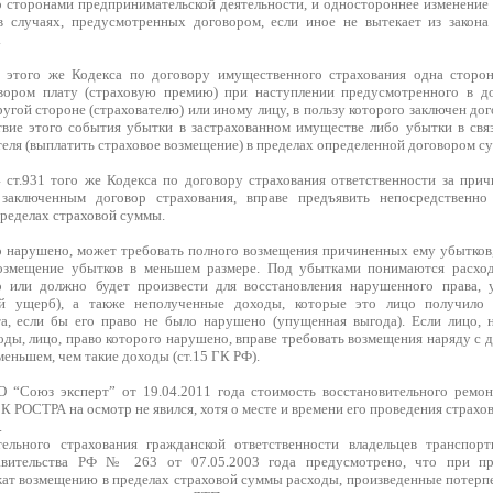
о сторонами предпринимательской деятельности, и одностороннее изменение 
 случаях, предусмотренных договором, если иное не вытекает из закона 
.
9 этого же Кодекса по договору имущественного страхования одна сторон
вором плату (страховую премию) при наступлении предусмотренного в до
ругой стороне (страхователю) или иному лицу, в пользу которого заключен до
твие этого события убытки в застрахованном имуществе либо убытки в св
еля (выплатить страховое возмещение) в пределах определенной договором с
4 ст.931 того же Кодекса по договору страхования ответственности за прич
 заключенным договор страхования, вправе предъявить непосредственн
пределах страховой суммы.
о нарушено, может требовать полного возмещения причиненных ему убытков,
озмещение убытков в меньшем размере. Под убытками понимаются расход
о или должно будет произвести для восстановления нарушенного права, 
ый ущерб), а также неполученные доходы, которые это лицо получил
а, если бы его право не было нарушено (упущенная выгода). Если лицо, 
ходы, лицо, право которого нарушено, вправе требовать возмещения наряду 
меньшем, чем такие доходы (ст.15 ГК РФ).
 “Союз эксперт” от 19.04.2011 года стоимость восстановительного ремон
 РОСТРА на осмотр не явился, хотя о месте и времени его проведения страхо
.
тельного страхования гражданской ответственности владельцев транспор
авительства РФ № 263 от 07.05.2003 года предусмотрено, что при п
ат возмещению в пределах страховой суммы расходы, произведенные потерп