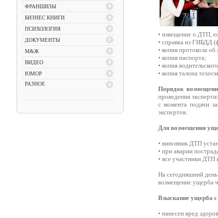
ФРАНШИЗЫ
БИЗНЕС КНИГИ
ПСИХОЛОГИЯ
• извещение о ДТП, е
ДОКУМЕНТЫ
• справка из ГИБДД (
• копия протокола о
М&Ж
• копия паспорта;
ВИДЕО
• копия водительског
• копия талона техосм
ЮМОР
РАЗНОЕ
Порядок возмещен
проведения эксперти
с момента подачи за
экспертов.
Для возмещения ущ
• виновник ДТП уста
• при аварии пострад
• все участники ДТП
На сегодняшний день
возмещение ущерба че
Взыскание ущерба с
• нанесен вред здоро