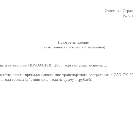
Ответчик: Стра
Колпа
Исковое заявление
(о взыскании страхового возмещения)
ком автомобиля HONDA CIVIC, 2008 года выпуска, госномер ...
ветственности принадлежащего мне транспортного застрахован в ОАО СК Р
года сроком действия до … года на сумму …рублей.