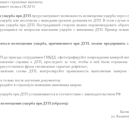
ышает страховые выплаты;
 имеет полиса ОСАГО.
я ущерба при ДТП
предусматривает возможность возмещения ущерба через су
ущерба или несогласие с выводами органов дознания по ДТП. В этом случае 
ении ущерба при ДТП. Пострадавшей стороне можно порекомендовать обрат
рующимся по вопросам взыскания ущерба с виновника ДТП. Пример исковог
биться возмещения ущерба, причиненного при ДТП, можно предпринять 
ТП до приезда сотрудников ГИБДД; сфотографируйте повреждения камерой мо
тавление справки о ДТП, проследите за тем, чтобы в ней были отражены 
присутствовать фраза «возможные скрытые дефекты»;
тавлении схемы ДТП, контролируйте правильность выполнения замеров 
сь только после изучения документов;
ередайте в страховую компанию виновника аварии.
ущерба при ДТП устанавливается в соответствии с законодательством РФ.
 возмещении ущерба при ДТП (образец):
Басм
ул. Каланчё