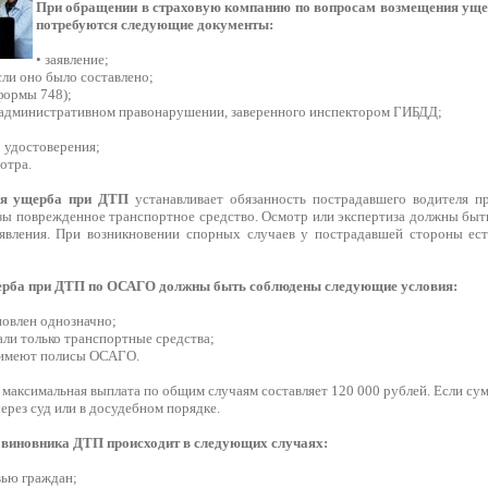
При обращении в страховую компанию по вопросам возмещения уще
потребуются следующие документы:
• заявление;
сли оно было составлено;
формы 748);
б административном правонарушении, заверенного инспектором ГИБДД;
о удостоверения;
отра.
ия ущерба при ДТП
устанавливает обязанность пострадавшего водителя п
зы поврежденное транспортное средство. Осмотр или экспертиза должны быть
явления. При возникновении спорных случаев у пострадавшей стороны ест
ерба при ДТП по ОСАГО должны быть соблюдены следующие условия:
новлен однозначно;
али только транспортные средства;
 имеют полисы ОСАГО.
 максимальная выплата по общим случаям составляет 120 000 рублей. Если с
рез суд или в досудебном порядке.
 виновника ДТП происходит в следующих случаях:
вью граждан;