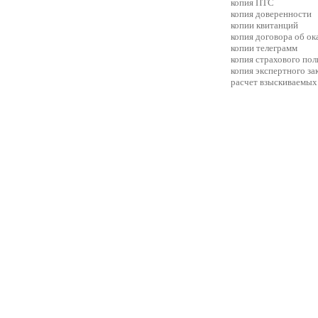
копия ПТС
копия доверенности
копии квитанций
копия договора об ок
копии телеграмм
копия страхового пол
копия экспертного з
расчет взыскиваемых