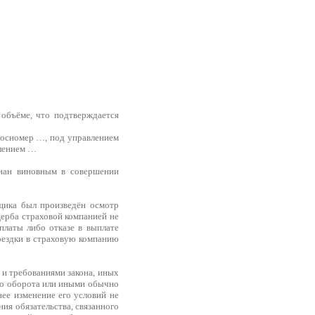
 объёме, что подтверждается
госномер …, под управлением
влением …
нан виновным в совершении
щика был произведён осмотр
ерба страховой компанией не
платы либо отказе в выплате
оездки в страховую компанию
 и требованиями закона, иных
ого оборота или иными обычно
ее изменение его условий не
ия обязательства, связанного