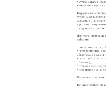
• сумма ущерба прев
• виновник аварии не
Порядок возмещени
стороны от выплаты 
заявление о возмещ
юристам, специализи
следующей странице.
Для того, чтобы до
действия:
• сохраните следы Д
• контролируйте сос
обязательно должна 
• участвуйте в сос
объектов);
• ставьте свою подпи
• извещение о ДТП п
Порядок возмещения 
Исковое заявление о