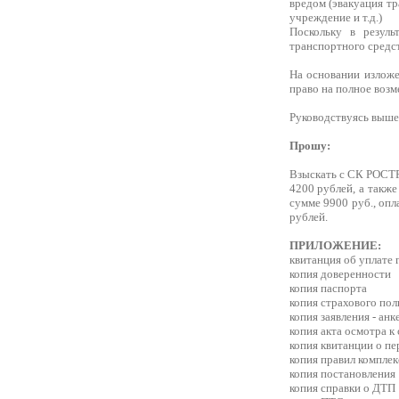
вредом (эвакуация тр
учреждение и т.д.)
Поскольку в резул
транспортного средст
На основании изложе
право на полное воз
Руководствуясь выше
Прошу:
Взыскать с СК РОСТРА
4200 рублей, а также
сумме 9900 руб., опл
рублей.
ПРИЛОЖЕНИЕ:
квитанция об уплате
копия доверенности
копия паспорта
копия страхового пол
копия заявления - ан
копия акта осмотра к
копия квитанции о п
копия правил компле
копия постановления
копия справки о ДТП