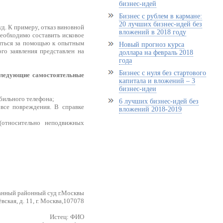
бизнес-идей
Бизнес с рублем в кармане:
20 лучших бизнес-идей без
д. К примеру, отказ виновной
вложений в 2018 году
необходимо составить исковое
иться за помощью к опытным
Новый прогноз курса
о заявления представлен на
доллара на февраль 2018
года
Бизнес с нуля без стартового
следующие самостоятельные
капитала и вложений – 3
бизнес-идеи
бильного телефона;
6 лучших бизнес-идей без
все повреждения. В справке
вложений 2018-2019
(относительно неподвижных
анный районный суд г.Москвы
вская, д. 11, г. Москва,107078
Истец: ФИО