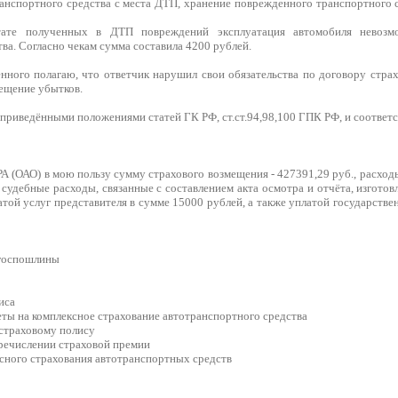
анспортного средства с места ДТП, хранение поврежденного транспортного с
ьтате полученных в ДТП повреждений эксплуатация автомобиля невозм
ва. Согласно чекам сумма составила 4200 рублей.
нного полагаю, что ответчик нарушил свои обязательства по договору страх
мещение убытков.
приведёнными положениями статей ГК РФ, ст.ст.94,98,100 ГПК РФ, и соотве
 (ОАО) в мою пользу сумму страхового возмещения - 427391,29 руб., расходы
 судебные расходы, связанные с составлением акта осмотра и отчёта, изготов
атой услуг представителя в сумме 15000 рублей, а также уплатой государств
 госпошлины
иса
кеты на комплексное страхование автотранспортного средства
 страховому полису
еречислении страховой премии
ксного страхования автотранспортных средств