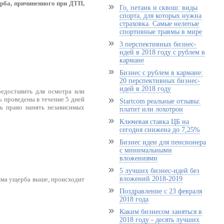
рба, причиненного при ДТП,
Го, петанк и сквош: виды
спорта, для которых нужна
страховка. Самые нелепые
спортивные травмы в мире
3 перспективных бизнес-
идей в 2018 году с рублем в
кармане
Бизнес с рублем в кармане:
20 перспективных бизнес-
идей в 2018 году
редоставить для осмотра или
 проведены в течение 5 дней
Startcom реальные отзывы:
ь право нанять независимых
платит или лохотрон
Ключевая ставка ЦБ на
сегодня снижена до 7,25%
Бизнес идеи для пенсионера
с минимальными
вложениями
5 лучших бизнес-идей без
вложений 2018-2019
умма ущерба выше, происходит
Поздравление с 23 февраля
2018 года
Каким бизнесом заняться в
2018 году - десять лучших