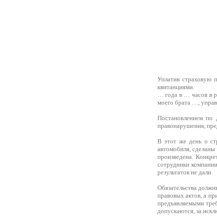
Уплатив страховую п
квитанциями.
… года в … часов в 
моего брата …, упра
Постановлением по 
правонарушения, пре
В этот же день о с
автомобиля, сделаны
произведена. Конкре
сотрудники компании
результатов не дали.
Обязательства должны
правовых актов, а пр
предъявляемыми треб
допускаются, за искл