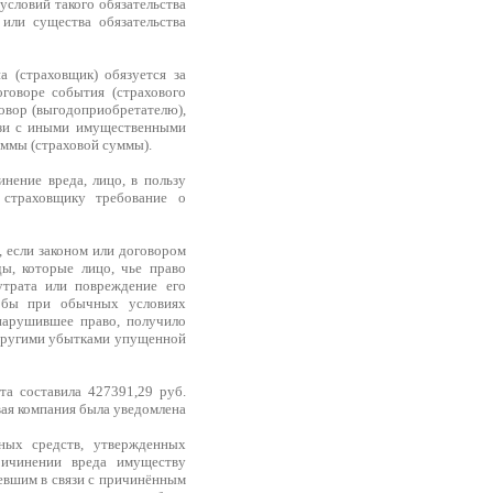
условий такого обязательства
или существа обязательства
а (страховщик) обязуется за
говоре события (страхового
говор (выгодоприобретателю),
язи с иными имущественными
уммы (страховой суммы).
инение вреда, лицо, в пользу
о страховщику требование о
 если законом или договором
ы, которые лицо, чье право
утрата или повреждение его
о бы при обычных условиях
нарушившее право, получило
с другими убытками упущенной
та составила 427391,29 руб.
вая компания была уведомлена
тных средств, утвержденных
ричинении вреда имуществу
евшим в связи с причинённым