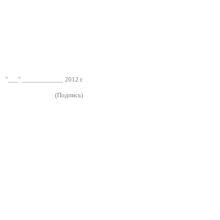
"___" ____________ 2012 г.
(Подпись)