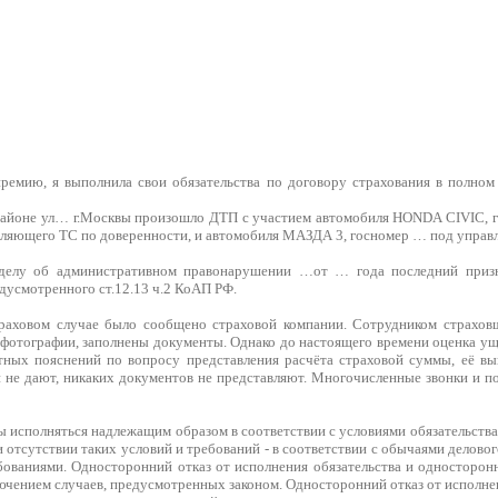
ремию, я выполнила свои обязательства по договору страхования в полном
районе ул… г.Москвы произошло ДТП с участием автомобиля HONDA CIVIC, 
вляющего ТС по доверенности, и автомобиля МАЗДА 3, госномер … под упра
делу об административном правонарушении …от … года последний приз
дусмотренного ст.12.13 ч.2 КоАП РФ.
траховом случае было сообщено страховой компании. Сотрудником страхов
 фотографии, заполнены документы. Однако до настоящего времени оценка ущ
тных пояснений по вопросу представления расчёта страховой суммы, её вы
 не дают, никаких документов не представляют. Многочисленные звонки и п
 исполняться надлежащим образом в соответствии с условиями обязательства
и отсутствии таких условий и требований - в соответствии с обычаями делов
ованиями. Односторонний отказ от исполнения обязательства и односторонн
ючением случаев, предусмотренных законом. Односторонний отказ от исполнен