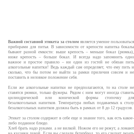
Важной составной этикета за столом
является умение пользоватьс
приборами для питья. В зависимости от крепости напитка бокал
бывают разной емкости: выше крепость – меньше бокал (рюмка)
ниже крепость – больше бокал. И всегда надо запомнить одн
важное и простое правило – ни один из гостей не обязан пит
алкогольные напитки! Ведь каждый сам определяет, что ему пить 
сколько, что бы потом не выйти за рамки приличия совсем и н
поставить в неловкое положение себя.
Если же алкогольные напитки не предполагаются, то на столе н
ставятся рюмки, только фужеры. Рядом с ним могут иногда ставит
цилиндрической или конической формы стопочку дл
безалкогольных напитков. Температура любых подаваемых к стол
безалкогольных напитков должна быть в рамках от 8 до 12 градусов.
Этикет за столом содержит в себе еще и знание того, как есть какое
либо поданное блюдо.
Хлеб брать надо руками. а не вилкой. Ножом его не режут, а ломаю
на кусочки рукой. Если вы сделали бутерброд, то его следует резат