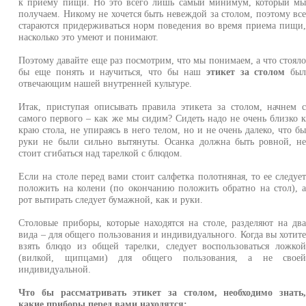
к приему пищи. Но это всего лишь самый минимум, который м
получаем. Никому не хочется быть невеждой за столом, поэтому вс
стараются придерживаться норм поведения во время приема пищи
насколько это умеют и понимают.
Поэтому давайте еще раз посмотрим, что мы понимаем, а что стоял
бы еще понять и научиться, что бы наш
этикет за столом
бы
отвечающим нашей внутренней культуре.
Итак, приступая описывать правила этикета за столом, начнем 
самого первого – как же мы сидим? Сидеть надо не очень близко 
краю стола, не упираясь в него телом, но и не очень далеко, что б
руки не были сильно вытянуты. Осанка должна быть ровной, н
стоит сгибаться над тарелкой с блюдом.
Если на столе перед вами стоит салфетка полотняная, то ее следуе
положить на колени (по окончанию положить обратно на стол), 
рот вытирать следует бумажной, как и руки.
Столовые приборы, которые находятся на столе, разделяют на дв
вида – для общего пользования и индивидуального. Когда вы хотит
взять блюдо из общей тарелки, следует воспользоваться ложко
(вилкой, щипцами) для общего пользования, а не свое
индивидуальной.
Что бы рассматривать этикет за столом, необходимо знать
какие приборы перед вами находятся: