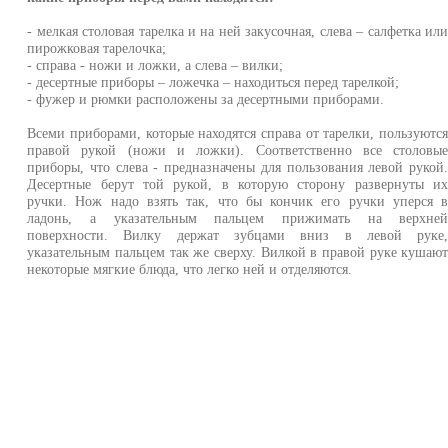
- мелкая столовая тарелка и на ней закусочная, слева – салфетка ил
пирожковая тарелочка;
- справа - ножи и ложки, а слева – вилки;
- десертные приборы – ложечка – находиться перед тарелкой;
- фужер и рюмки расположены за десертными приборами.
Всеми приборами, которые находятся справа от тарелки, пользуютс
правой рукой (ножи и ложки). Соответственно все столовы
приборы, что слева - предназначены для пользования левой рукой
Десертные берут той рукой, в которую сторону развернуты и
ручки. Нож надо взять так, что бы кончик его ручки уперся 
ладонь, а указательным пальцем прижимать на верхне
поверхности. Вилку держат зубцами вниз в левой руке
указательным пальцем так же сверху. Вилкой в правой руке кушаю
некоторые мягкие блюда, что легко ней и отделяются.