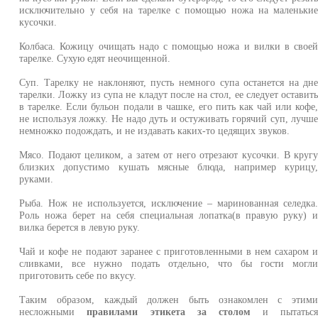
исключительно у себя на тарелке с помощью ножа на маленьки
кусочки.
Колбаса. Кожицу очищать надо с помощью ножа и вилки в свое
тарелке. Сухую едят неочищенной.
Суп. Тарелку не наклоняют, пусть немного супа останется на дн
тарелки. Ложку из супа не кладут после на стол, ее следует оставит
в тарелке. Если бульон подали в чашке, его пить как чай или кофе
не используя ложку. Не надо дуть и остуживать горячий суп, лучш
немножко подождать, и не издавать каких-то цедящих звуков.
Мясо. Подают целиком, а затем от него отрезают кусочки. В круг
близких допустимо кушать мясные блюда, например курицу
руками.
Рыба. Нож не используется, исключение – маринованная селедка
Роль ножа берет на себя специальная лопатка(в правую руку) 
вилка берется в левую руку.
Чай и кофе не подают заранее с приготовленными в нем сахаром 
сливками, все нужно подать отдельно, что бы гости могл
приготовить себе по вкусу.
Таким образом, каждый должен быть ознакомлен с этим
несложными
правилами этикета за столом
и пытатьс