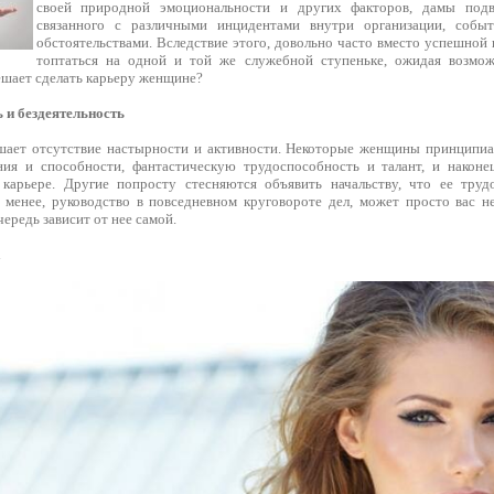
своей природной эмоциональности и других факторов, дамы под
связанного с различными инцидентами внутри организации, соб
обстоятельствами. Вследствие этого, довольно часто вместо успешно
топтаться на одной и той же служебной ступеньке, ожидая возмо
ешает сделать карьеру женщине?
 и бездеятельность
ает отсутствие настырности и активности. Некоторые женщины принципиал
ния и способности, фантастическую трудоспособность и талант, и наконе
 карьере. Другие попросту стесняются объявить начальству, что ее труд
 менее, руководство в повседневном круговороте дел, может просто вас не
редь зависит от нее самой.
а