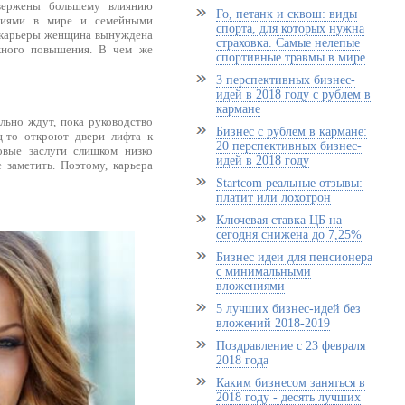
вержены большему влиянию
Го, петанк и сквош: виды
ытиями в мире и семейными
спорта, для которых нужна
й карьеры женщина вынуждена
страховка. Самые нелепые
жного повышения. В чем же
спортивные травмы в мире
3 перспективных бизнес-
идей в 2018 году с рублем в
кармане
ьно ждут, пока руководство
Бизнес с рублем в кармане:
ц-то откроют двери лифта к
20 перспективных бизнес-
овые заслуги слишком низко
идей в 2018 году
 заметить. Поэтому, карьера
Startcom реальные отзывы:
платит или лохотрон
Ключевая ставка ЦБ на
сегодня снижена до 7,25%
Бизнес идеи для пенсионера
с минимальными
вложениями
5 лучших бизнес-идей без
вложений 2018-2019
Поздравление с 23 февраля
2018 года
Каким бизнесом заняться в
2018 году - десять лучших