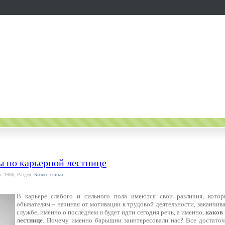
 по карьерной лестнице
: 1986, Раздел:
Бизнес-статьи
В карьере слабого и сильного пола имеются свои различия, кото
обывателям – начиная от мотивации к трудовой деятельности, заканчи
службе, именно о последнем и будет идти сегодня речь, а именно,
каков
лестнице
. Почему именно барышни заинтересовали нас? Все достаточ