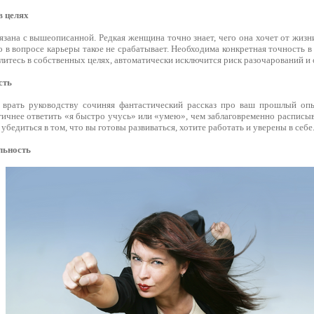
в целях
зана с вышеописанной. Редкая женщина точно знает, чего она хочет от жизни,
о в вопросе карьеры такое не срабатывает. Необходима конкретная точность 
литесь в собственных целях, автоматически исключится риск разочарований и
сть
 врать руководству сочиняя фантастический рассказ про ваш прошлый опы
гичнее ответить «я быстро учусь» или «умею», чем заблаговременно расписы
убедиться в том, что вы готовы развиваться, хотите работать и уверены в себе
льность