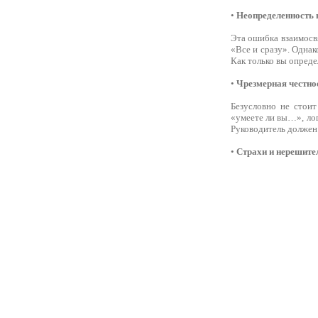
•
Неопределенность 
Эта ошибка взаимосвя
«Все и сразу». Однак
Как только вы опреде
•
Чрезмерная честно
Безусловно не стоит
«умеете ли вы…», ло
Руководитель должен 
•
Страхи и нерешите