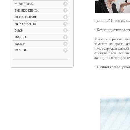
ФРАНШИЗЫ
БИЗНЕС КНИГИ
ПСИХОЛОГИЯ
причина? И что же м
ДОКУМЕНТЫ
•
Безынициативность
М&Ж
ВИДЕО
Многим в работе меш
заметит их достиже
ЮМОР
головокружительной
РАЗНОЕ
оцениваются. Тем не
женщины в первую оче
•
Низкая самооценк