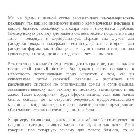
Мы не будем в данной статье рассматривать
некоммерческу
рекламу
, так как нас интересует именно
коммерческая реклама 
малом бизнесе
, поскольку благодаря ней и получается прибыль
Коммерческую рекламу для малого бизнеса можно поделить на дв
типа – товарную и корпоративную. Первый вид служит дл
раскрутки товара и поддержания его популярности, а второй – дл
раскрутки фирмы, так чтобы целевые группы знали о том, что он
существует, и о том, где она находиться и чем занимается.
Естественно рекламу фирмы нужно давать сразу же, как вы начал
вести свой малый бизнес
. Вы должны сразу поставить 
известность потенциальных своих клиентов о том, что в
существуете, путем наружной рекламы – рассылаете ил
расклеиваете листовки по близлежащим домам и организациям
заказываете вывеску или рекламу по местному телевидению и та
далее. Такие мероприятия будут эффективными, если ваш малы
бизнес основан не на открытие очередного продовольственног
магазина, а когда вы открываете специализированное предприятие
облегчающие жизнь населения данного района.
К примеру, химчистка, прачечная или комбинат бытовых услуг п
подшивке одежды, ремонту часов или обуви и так далее. Есл
говорить про товарную рекламу для малого бизнеса, то е