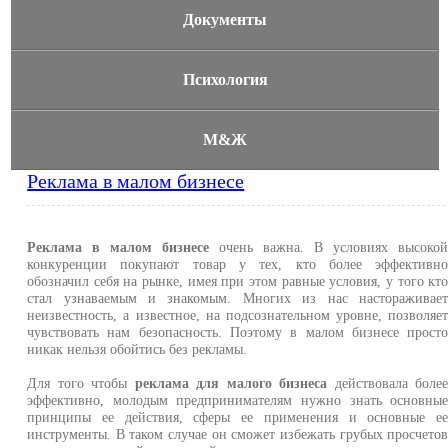
Документы
Психология
М&Ж
Реклама в малом бизнесе
Реклама в малом бизнесе
очень важна. В условиях высоко
конкуренции покупают товар у тех, кто более эффективн
обозначил себя на рынке, имея при этом равные условия, у того кт
стал узнаваемым и знакомым. Многих из нас настораживае
неизвестность, а известное, на подсознательном уровне, позволяе
чувствовать нам безопасность. Поэтому в малом бизнесе прост
никак нельзя обойтись без рекламы.
Для того чтобы
реклама для малого бизнеса
действовала боле
эффективно, молодым предпринимателям нужно знать основны
принципы ее действия, сферы ее применения и основные е
инструменты. В таком случае он сможет избежать грубых просчето