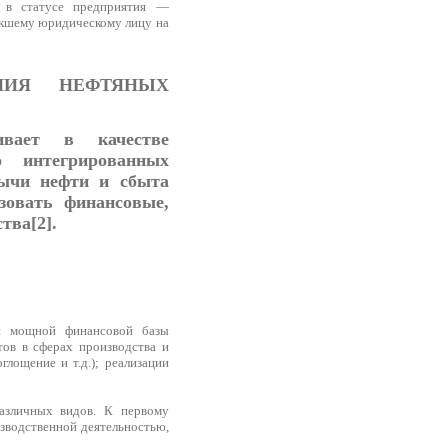
ь в статусе предприятия —
никшему юридическому лицу на
НИЯ НЕФТЯНЫХ
ивает в качестве
о интегрированных
бычи нефти и сбыта
зовать финансовые,
тва[2].
ой мощной финансовой базы
ов в сферах производства и
лощение и т.д.); реализации
различных видов. К первому
зводственной деятельностью,