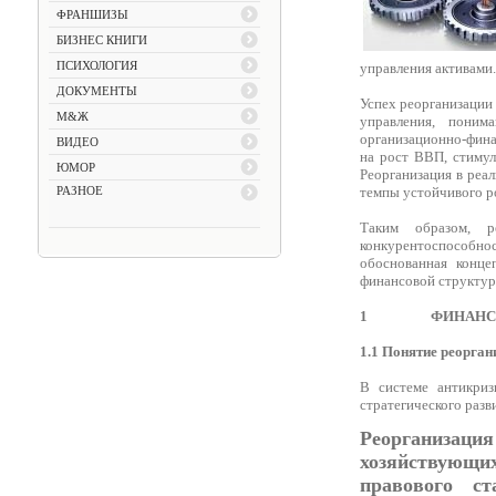
ФРАНШИЗЫ
БИЗНЕС КНИГИ
ПСИХОЛОГИЯ
управления активами.
ДОКУМЕНТЫ
Успех реорганизации
М&Ж
управления, поним
организационно-фина
ВИДЕО
на рост ВВП, стимул
ЮМОР
Реорганизация в реа
РАЗНОЕ
темпы устойчивого ро
Таким образом, р
конкурентоспособно
обоснованная конце
финансовой структур
1
ФИНАНС
1.1
Понятие реорган
В системе антикриз
стратегического разв
Реорганизац
хозяйствующи
правового ст