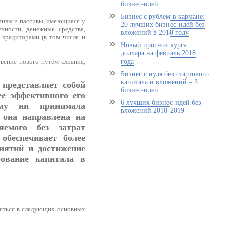
бизнес-идей
Бизнес с рублем в кармане:
ктивы и пассивы, имеющиеся у
20 лучших бизнес-идей без
нности, денежные средства,
вложений в 2018 году
 кредиторами (в том числе и
Новый прогноз курса
доллара на февраль 2018
года
вение нового путём слияния,
Бизнес с нуля без стартового
капитала и вложений – 3
представляет собой
бизнес-идеи
е эффективного его
6 лучших бизнес-идей без
рму ни принимала
вложений 2018-2019
 она направлена на
яемого без затрат
обеспечивает более
иятий и достижение
рование капитала в
ляться в следующих основных