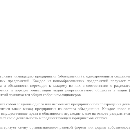
тривает ликвидацию предприятия (объединения) с одновременным созданием
ных предприятий. Каждое из новообразованных предприятий получает с
а и обязанности переходят к каждому из них в соответствии с разделит
ловиях и порядке конвертации акций реорганизуемого общества в акции 
ятий принимается общим собранием акционеров.
яет собой создание одного или нескольких предприятий без прекращения дея
ляться также выход предприятия из состава объединения. Каждое новое п
 имущественные права и обязанности переходят к ним на основе разделитель
ает свою деятельность в предшествующем юридическом статусе.
ктеризует смену организационно-правовой формы или формы собственности