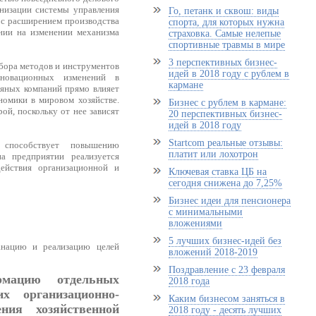
анизации системы управления
Го, петанк и сквош: виды
 с расширением производства
спорта, для которых нужна
нии на изменении механизма
страховка. Самые нелепые
спортивные травмы в мире
3 перспективных бизнес-
ыбора методов и инструментов
идей в 2018 году с рублем в
нновационных изменений в
кармане
тяных компаний прямо влияет
номики в мировом хозяйстве.
Бизнес с рублем в кармане:
ой, поскольку от нее зависят
20 перспективных бизнес-
идей в 2018 году
Startcom реальные отзывы:
 способствует повышению
платит или лохотрон
на предприятии реализуется
действия организационной и
Ключевая ставка ЦБ на
сегодня снижена до 7,25%
Бизнес идеи для пенсионера
с минимальными
вложениями
5 лучших бизнес-идей без
анацию и реализацию целей
вложений 2018-2019
Поздравление с 23 февраля
рмацию отдельных
2018 года
х организационно-
Каким бизнесом заняться в
ния хозяйственной
2018 году - десять лучших