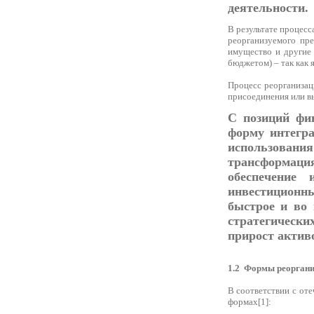
деятельности.
В результате процесс
реорганизуемого пре
имущество и другие 
бюджетом) – так как 
Процесс реорганизац
присоединения или в
С позиций фин
форму интегра
использован
трансформация
обеспечение 
инвестиционн
быстрое и во 
стратегически
прирост актив
1.2
Формы реоргани
В соответствии с от
формах[1]: