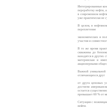
Интегрированные ком
переработку нефти, 
в современном нефтя
уже практически не с
В целом, в нефтяном
переплетение
экономических и пол
участия и совместно
В то же время практ
скважины до бензоко
находятся в других 
материнская и име
акционерными общес
Важной уникальной 
отличающихся друг
от друга ценовых у
достигли американс
остается существенн
превышает 60 % от ми
Ситуация с ножницам
нефти.