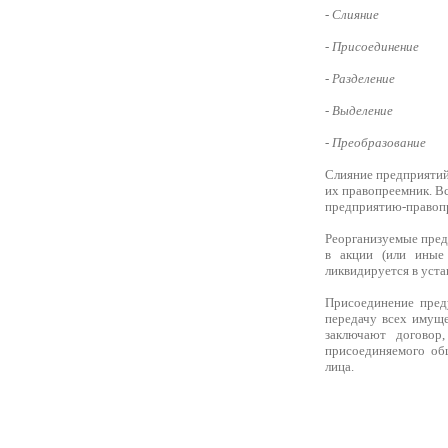
-
Слияние
-
Присоединение
-
Разделение
-
Выделение
-
Преобразование
Слияние предприятий 
их правопреемник. В
предприятию-правопр
Реорганизуемые пред
в акции (или иные 
ликвидируется в уста
Присоединение пред
передачу всех имущ
заключают договор
присоединяемого об
лица.