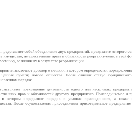
представляет собой объединение двух предприятий, в результате которого с
се имущество, имущественные права и обязанности реорганизуемых в этой фо
еемнику, возникшему в результате реорганизации.
приятия заключают договор о слиянии, в котором определяются порядок конв
ценные бумаги) нового общества. После слияния статус юридического
новленном порядке.
усматривает прекращение деятельности одного или нескольких предприят
ественных прав и обязанностей другому предприятию. Присоединяемое и 
, в котором определяют порядок и условия присоединения, а также 
щества. После осуществления присоединения присоединяемое предприятие 