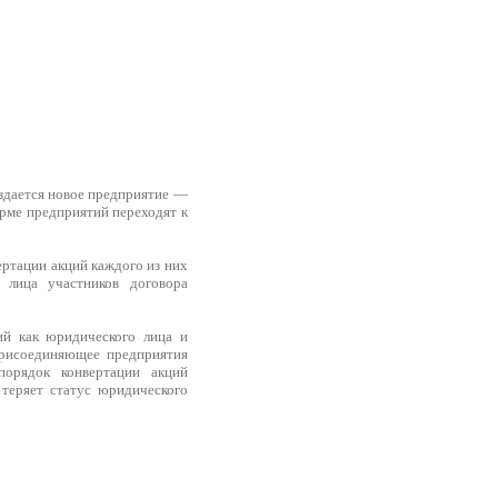
оздается новое предприятие —
рме предприятий переходят к
ертации акций каждого из них
 лица участников договора
ий как юридического лица и
присоединяющее предприятия
порядок конвертации акций
теряет статус юридического