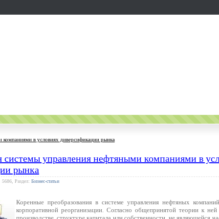
и компаниями в условиях диверсификации рынка
я системы управления нефтяными компаниями в ус
ии рынка
 5686, Раздел:
Бизнес-статьи
Коренные преобразования в системе управления нефтяных компани
корпоративной реорганизации. Согласно общепринятой теории к ней
производстве, структуре капитала или собственности, не являющейся ч