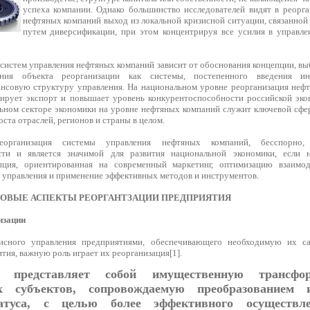
успеха компании. Однако большинство исследователей видят в реорг
нефтяных компаний выход из локальной кризисной ситуации, связанной
путем диверсификации, при этом концентрируя все усилия в управле
 систем управления нефтяных компаний зависит от обоснования концепции, в
ания объекта реорганизации как системы, постепенного введения и
нсовую структуру управления. На национальном уровне реорганизация неф
ирует экспорт и повышает уровень конкурентоспособности российской эко
льном секторе экономики на уровне нефтяных компаний служит ключевой сфер
ста отраслей, регионов и страны в целом.
еорганизация системы управления нефтяных компаний, бесспорно,
сти и является значимой для развития национальной экономики, если 
пция, ориентированная на современный маркетинг, оптимизацию взаимо
 управления и применение эффективных методов и инструментов.
ОВЫЕ АСПЕКТЫ РЕОРГАНТЗАЦИИ ПРЕДПРИЯТИЯ
изации
исного управления предприятиями, обеспечивающего необходимую их с
ития, важную роль играет их реорганизация[1].
ия представляет собой имущественную трансфо
х субъектов, сопровождаемую преобразованием и
атуса, с целью более эффективного осуществле