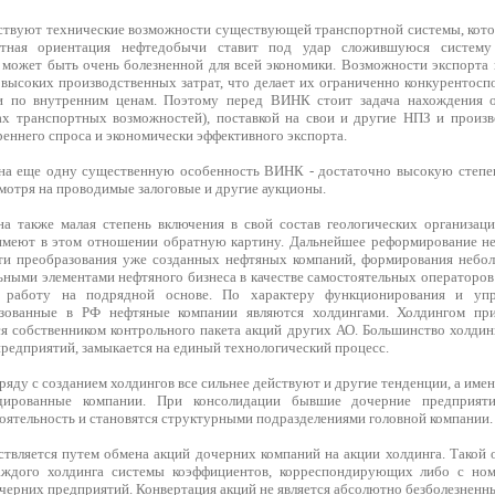
ствуют технические возможности существующей транспортной системы, кото
ртная ориентация нефтедобычи ставит под удар сложившуюся систему 
 может быть очень болезненной для всей экономики. Возможности экспорта
 высоких производственных затрат, что делает их ограниченно конкурентосп
и по внутренним ценам. Поэтому перед ВИНК стоит задача нахождения 
ах транспортных возможностей), поставкой на свои и другие НПЗ и произ
еннего спроса и экономически эффективного экспорта.
на еще одну существенную особенность ВИНК - достаточно высокую степен
смотря на проводимые залоговые и другие аукционы.
 также малая степень включения в свой состав геологических организаци
имеют в этом отношении обратную картину. Дальнейшее реформирование 
ти преобразования уже созданных нефтяных компаний, формирования небол
ными элементами нефтяного бизнеса в качестве самостоятельных операторов 
работу на подрядной основе. По характеру функционирования и упр
зованные в РФ нефтяные компании являются холдингами. Холдингом при
я собственником контрольного пакета акций других АО. Большинство холдин
редприятий, замыкается на единый технологический процесс.
ряду с созданием холдингов все сильнее действуют и другие тенденции, а име
дированные компании. При консолидации бывшие дочерние предприяти
ятельность и становятся структурными подразделениями головной компании.
твляется путем обмена акций дочерних компаний на акции холдинга. Такой 
аждого холдинга системы коэффициентов, корреспондирующих либо с но
черних предприятий. Конвертация акций не является абсолютно безболезненн