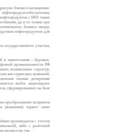
рая уже близка к насыщению.
нефтепродуктообеспечения,
 нефтепродуктов с НПЗ также
особными, да и то только при
оптимального баланса между
водством нефтепродуктов для
ь государственного участия,
й и значительная - буровых.
нефтяной промышленности РФ
ьших независимых структур,
или как сервисных компаний,
авления своими дочерними
знается любое акционерное
гов, сформированных на базе
нно преобразование холдингов
я (компании) теряют свою
обмен производится с учетом
минальной, либо с рыночной
ым процессом, так