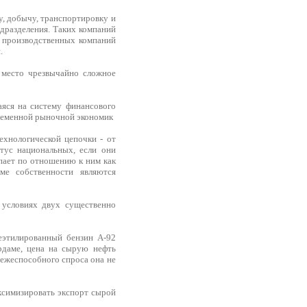
, добычу, транспортировку и
одразделения. Таких компаний
 производственных компаний
.
 место чрезвычайно сложное
аяся на систему финансового
временной рыночной экономик
ехнологической цепочки - от
тус национальных, если они
пает по отношению к ним как
ме собственности являются
 условиях двух существенно
еэтилированный бензин А-92
рдаме, цена на сырую нефть
ежеспособного спроса она не
симизировать экспорт сырой