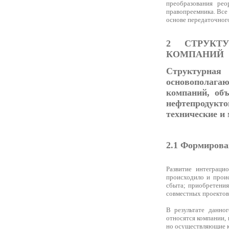
преобразования рео
правопреемника. Все
основе передаточного
2 СТРУКТ
КОМПАНИЙ
Структурная
основополаг
компаний, об
нефтепродукто
технические и
2.1 Формирова
Развитие интеграц
происходило и прои
сбыта; приобретения
совместных проектов
В результате данно
относятся компании,
но осуществляющие к