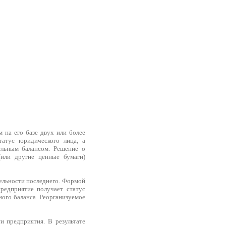
 на его базе двух или более
татус юридического лица, а
ельным балансом. Решение о
(или другие ценные бумаги)
тельности последнего. Формой
редприятие получает статус
ного баланса. Реорганизуемое
 предприятия. В результате