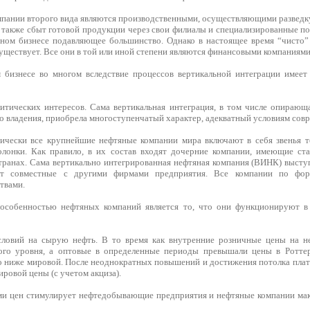
пании второго вида являются производственными, осуществляющими разведку
а также сбыт готовой продукции через свои филиалы и специализированные п
ном бизнесе подавляющее большинство. Однако в настоящее время “чисто”
уществует. Все они в той или иной степени являются финансовыми компаниями
 бизнесе во многом вследствие процессов вертикальной интеграции имеет
итических интересов. Сама вертикальная интеграция, в том числе опирающ
го владения, приобрела многоступенчатый характер, адекватный условиям со
ически все крупнейшие нефтяные компании мира включают в себя звенья т
лонки. Как правило, в их состав входят дочерние компании, имеющие ста
странах. Сама вертикально интегрированная нефтяная компания (ВИНК) высту
ет совместные с другими фирмами предприятия. Все компании по фор
твами.
особенностью нефтяных компаний является то, что они функционируют в
словий на сырую нефть. В то время как внутренние розничные цены на н
кого уровня, а оптовые в определенные периоды превышали цены в Ротте
о ниже мировой. После неоднократных повышений и достижения потолка плат
ровой цены (с учетом акциза).
и цен стимулирует нефтедобывающие предприятия и нефтяные компании мак