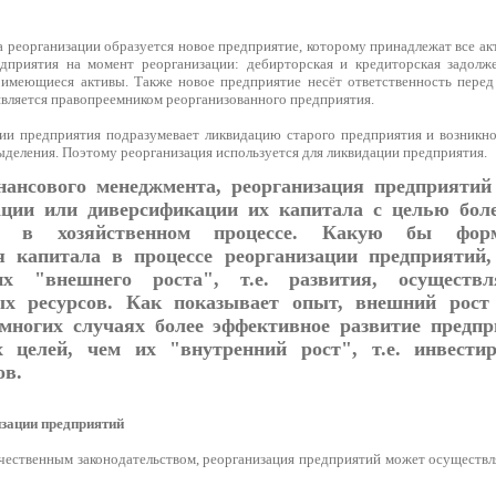
а реорганизации образуется новое предприятие, которому принадлежат все а
дприятия на момент реорганизации: дебирторская и кредиторская задолже
имеющиеся активы. Также новое предприятие несёт ответственность перед
является правопреемником реорганизованного предприятия.
ии предприятия подразумевает ликвидацию старого предприятия и возникно
ыделения. Поэтому реорганизация используется для ликвидации предприятия.
ансового менеджмента, реорганизация предприятий 
ции или диверсификации их капитала с целью боле
ия в хозяйственном процессе. Какую бы фо
 капитала в процессе реорганизации предприятий,
их "внешнего роста", т.е. развития, осуществл
ых ресурсов. Как показывает опыт, внешний рост 
многих случаях более эффективное развитие предпр
х целей, чем их "внутренний рост", т.е. инвести
ов.
зации предприятий
ечественным законодательством, реорганизация предприятий может осуществ