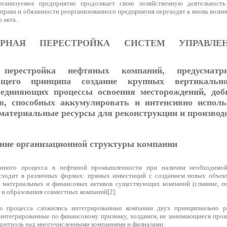
рганизуемое предприятие продолжает свою хозяйственную деятельност
 права и обязанности реорганизованного предприятия переходят к вновь воз
 акта.
УРНАЯ ПЕРЕСТРОЙКА СИСТЕМ УПРАВЛЕ
 перестройка нефтяных компаний, предусматр
ающего принципа создание крупных вертикальн
ъединяющих процессы освоения месторождений, до
в, способных аккумулировать и интенсивно исполь
 материальные ресурсы для реконструкции и производс
ние организационной структуры компании
ионного процесса в нефтяной промышленности при наличии необходим
сходит в различных формах: прямых инвестиций с созданием новых объект
 материальных и финансовых активов существующих компаний (слияние, пог
 и образования совместных компаний[2].
го процесса сложились интегрированные компании двух принципиально 
 интегрированные по финансовому признаку, холдинги, не занимающиеся прои
онтроль над многочисленными компаниями и филиалами.