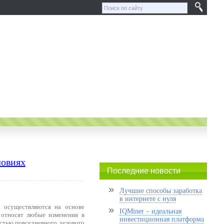
ловиях
Последние новости
Лучшие способы заработка
в интернете с нуля
й осуществляются на основе
IQMiner – идеальная
 относят любые изменения в
инвестиционная платформа
астью повседневного делового