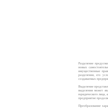
Разделение предусма
новых самостоятель
имущественные прав
разделении, его ус
создаваемых предпри
Выделение представл
выделения может яв
юридического лица, а
предприятие продолж
Преобразование хара