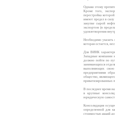
Однако этому препят
Кроме того, экспо
перестройка которой
имеют предел в силу
закупке сырой нефт
экспортом (в предел
удовлетворения внутр
Необходимо указать 
которая остается, не
Для ВИНК характерна
Западные компании 
должно пойти по пу
занимающихся отдель
выполняющих свою 
предприятиями обра
общество, являющеес
приватизированных п
В последнее время на
в крупные консоли
юридическую самосто
Консолидация осущес
определенной для к
стоимостью акций до