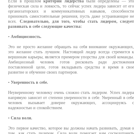
Если в прошлом
критерии лидерства
были определены — эт
физическая сила и ловкость, то сейчас успех лидера зависит от ег
организаторских и коммуникативных навыков, способност
принимать самостоятельные решения, пусть даже устраивающие н
всех.
Следовательно, для того, чтобы стать лидером, следуе
развивать в себе следующие качества:
•
Амбициозность.
Это не просто желание обращать на себя внимание окружающих
это желание стать лучшим. Настоящий лидер всегда стремится 
вершинам карьеры, является примером упорства для своей команды
Амбициозный человек готов рисковать ради достижени
поставленной цели, готов вкладывать средства и время в сво
развитие и обучение своих партнеров.
•
Уверенность в себе.
Неуверенному человеку очень сложно стать лидером. Успех лидер
напрямую зависит от степени уверенности в себе. Уверенный в себ
человек вызывает доверие окружающих, ассоциируясь 
надежностью и спокойствием.
•
Сила воли.
Это первое качество, которое вы должны начать развивать, думая 
том, как стать лидером. Сила воли помогает нам сосредоточит