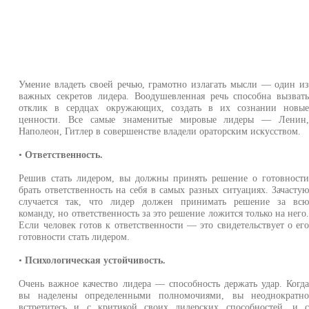
Умение владеть своей речью, грамотно излагать мысли — один и
важных секретов лидера. Воодушевленная речь способна вызват
отклик в сердцах окружающих, создать в их сознании новы
ценности. Все самые знаменитые мировые лидеры — Ленин
Наполеон, Гитлер в совершенстве владели ораторским искусством.
•
Ответственность.
Решив стать лидером, вы должны принять решение о готовност
брать ответственность на себя в самых разных ситуациях. Зачасту
случается так, что лидер должен принимать решение за вс
команду, но ответственность за это решение ложится только на него
Если человек готов к ответственности — это свидетельствует о ег
готовности стать лидером.
•
Психологическая устойчивость.
Очень важное качество лидера — способность держать удар. Когд
вы наделены определенными полномочиями, вы неоднократн
встретитесь и с критикой своих лидерских способностей, и 