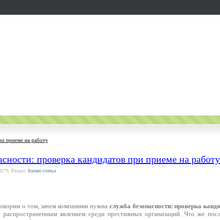
ри приеме на работу
сности: проверка кандидатов при приеме на работу
3579, Раздел:
Бизнес-статьи
говорим о том, зачем компаниям нужна
служба безопасности: проверка канд
ее распространенным явлением среди престижных организаций. Что же пос