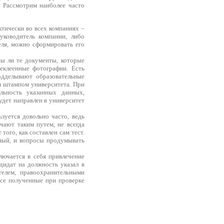
. Рассмотрим наиболее часто
ктически во всех компаниях –
уководитель компании, либо
еля, можно сформировать его
ы ли те документы, которые
еклеенные фотографии. Есть
одделывают образовательные
м штампом университета. При
льность указанных данных,
удет направлен в университет
зуется довольно часто, ведь
чают таким путем, не всегда
того, как составлен сам тест.
ьный, и вопросы продумывать
лючается в себя привлечение
идат на должность указал в
телем, правоохранительными
Все полученные при проверке