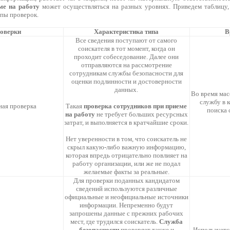
ме на работу
может осуществляться на разных уровнях. Приведем таблицу,
пы проверок.
роверки
Характеристика типа
В
Все сведения поступают от самого
соискателя в тот момент, когда он
проходит собеседование. Далее они
отправляются на рассмотрение
сотрудникам службы безопасности для
оценки подлинности и достоверности
данных.
Во время мас
службу в 
ная проверка
Такая
проверка сотрудников при приеме
поиска 
на работу
не требует больших ресурсных
затрат, и выполняется в кратчайшие сроки.
Нет уверенности в том, что соискатель не
скрыл какую-либо важную информацию,
которая впредь отрицательно повлияет на
работу организации, или же не подал
желаемые факты за реальные.
Для проверки поданных кандидатом
сведений используются различные
официальные и неофициальные источники
информации. Непременно будут
запрошены данные с прежних рабочих
мест, где трудился соискатель.
Служба
безопасности
проверяет также и
Используется