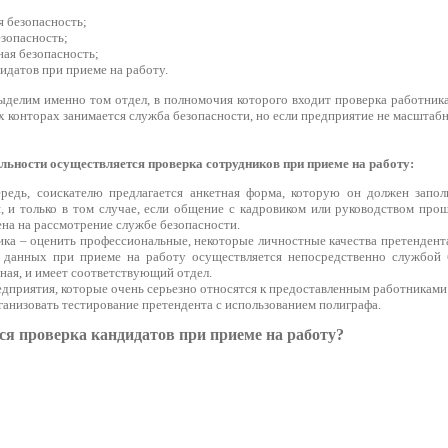
 безопасность;
зопасность;
ая безопасность;
идатов при приеме на работу.
ыделим именно том отдел, в полномочия которого входит проверка работника
 конторах занимается служба безопасности, но если предприятие не масштабн
льности осуществляется проверка сотрудников при приеме на работу:
редь, соискателю предлагается анкетная форма, которую он должен запол
, и только в том случае, если общение с кадровиком или руководством про
ена на рассмотрение службе безопасности.
ика – оценить профессиональные, некоторые личностные качества претендента
 данных при приеме на работу осуществляется непосредственно службой б
ная, и имеет соответствующий отдел.
дприятия, которые очень серьезно относятся к предоставленным работниками
ганизовать тестирование претендента с использованием полиграфа.
ся проверка кандидатов при приеме на работу?