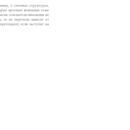
ример, о силовых структурах,
торые крупные компании тоже
асия соискателя начальник не
у, то их перечень зависит от
претендент, если заступит на