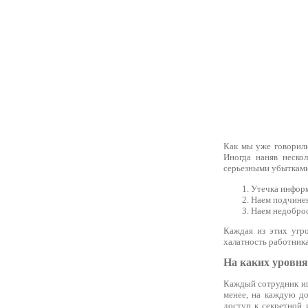
Как мы уже говорили,
Иногда наняв неско
серьезными убытками
Утечка инфор
Наем подчинен
Наем недобро
Каждая из этих угро
халатность работник
На каких уровня
Каждый сотрудник игр
менее, на каждую до
доступ к секретной 