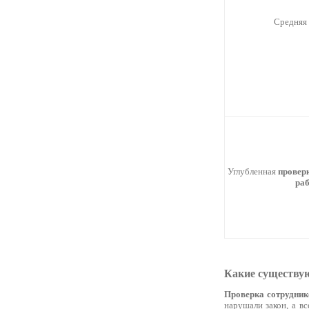
Средняя
Углубленная
проверк
ра
Какие существую
Проверка сотрудник
нарушали закон, а в