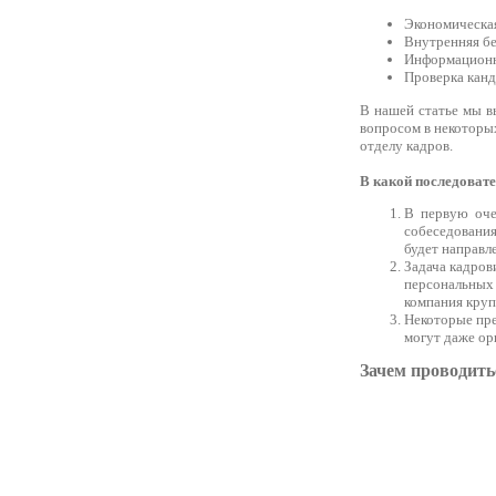
Экономическая
Внутренняя бе
Информационн
Проверка канд
В нашей статье мы в
вопросом в некоторых
отделу кадров.
В какой последовате
В первую оче
собеседования
будет направл
Задача кадров
персональных
компания круп
Некоторые пре
могут даже ор
Зачем проводить