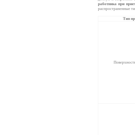
работника при прие
распространенные ти
Тип п
Поверхност