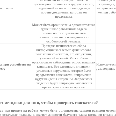
достоверность записей в трудовой книге,
служащих, 
 проверка
подлинный ли паспорт кандидата, и
материальны
прочие документы, которые он
же при отбо
представил.
Может быть организована дополнительная
аудиенция с работником отдела
безопасности с целью анализа
психологических и поведенческих
особенностей человека.
Проверка начинается со сбора
информации касательно финансового
положения соискателя, его окружения,
увлечений и связей. Может быть
организовано наблюдение, опрос знакомых
а при устройстве на
Используется
кандидата. Все административные и
боту
руководящие 
уголовные нарушения, которые были
предъявлены соискатели, непременно
будут найдены и изучены. Запрос этих
сведений будет напрямую направлен в
правоохранительные органы.
т методики для того, чтобы проверить соискателя?
ов при приеме на работу
может быть организована самыми разными методик
се остальные подходы к анализу личности будущего члена компании вполне 