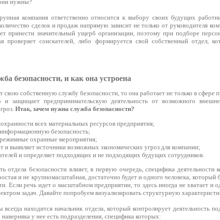
 они нужны?
рупная компания ответственно относится к выбору своих будущих работни
количество сделок и продаж напрямую зависит не только от руководителя комп
т принести значительный ущерб организации, поэтому при подборе персон
ая проверяет соискателей, либо формируется свой собственный отдел, ко
ба безопасности, и как она устроена
т свою собственную службу безопасности, то она работает не только в сфере 
 и защищает предпринимательскую деятельность от возможного внешнег
гроз.
Итак, зачем нужна служба безопасности?
сохранности всех материальных ресурсов предприятия;
 информационную безопасность;
 режимные охранные мероприятия;
 и выявляет источники возможных экономических угроз для компании;
ателей и определяет подходящих и не подходящих будущих сотрудников.
ть отдела безопасности влияет, в первую очередь, специфика деятельности 
остая и не крупномасштабная, достаточно будет и одного человека, который 
и. Если речь идет о масштабном предприятии, то здесь иногда не хватает и о
пектром задач. Давайте попробуем визуализировать структурную характеристи
ы всегда находится начальник отдела, который контролирует деятельность по
 наверняка у нее есть подразделения, специфика которых: