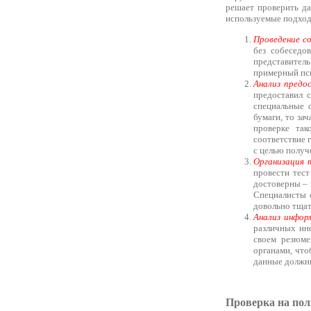
решает проверить да
используемые подходы
Проведение со
без собеседо
представитель
примерный пси
Анализ предо
предоставил 
специальные 
бумаги, то за
проверке так
соответствие 
с целью получ
Организация 
провести тест
достоверны – в
Специалисты 
довольно тщат
Анализ инфор
различных ин
своем резюме
органами, чт
данные должны
Проверка на поли