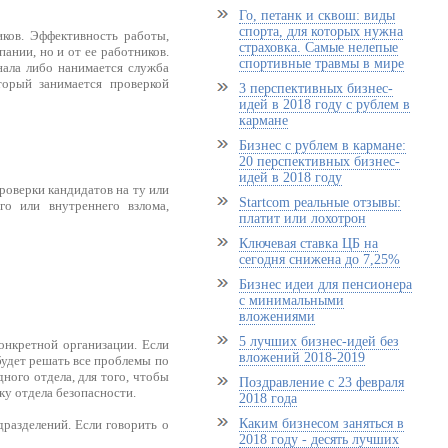
Го, петанк и сквош: виды
спорта, для которых нужна
ков. Эффективность работы,
страховка. Самые нелепые
ании, но и от ее работников.
спортивные травмы в мире
ала либо нанимается служба
торый занимается проверкой
3 перспективных бизнес-
идей в 2018 году с рублем в
кармане
Бизнес с рублем в кармане:
20 перспективных бизнес-
идей в 2018 году
проверки кандидатов на ту или
Startcom реальные отзывы:
о или внутреннего взлома,
платит или лохотрон
Ключевая ставка ЦБ на
сегодня снижена до 7,25%
Бизнес идеи для пенсионера
с минимальными
вложениями
5 лучших бизнес-идей без
конкретной организации. Если
вложений 2018-2019
будет решать все проблемы по
дного отдела, для того, чтобы
Поздравление с 23 февраля
ку отдела безопасности.
2018 года
Каким бизнесом заняться в
дразделений. Если говорить о
2018 году - десять лучших