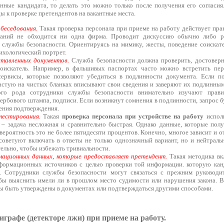
нные кандидата, то делать это можно только после получения его согласия
 к проверке претендентов на вакантные места.
беседования.
Такая проверка персонала при приеме на работу действует пра
ваний не обходится ни одна фирма. Проводит дискуссию обычно либо р
 службы безопасности. Ориентируясь на мимику, жесты, поведение соискат
хологический портрет.
ставленных документов.
Служба безопасности должна проверить, достоверн
соискатель. Например, в фальшивых паспортах часто можно встретить пер
сервисы, которые позволяют убедиться в подлинности документа. Если п
частую на чистых бланках вписывают свои сведения и заверяют их подлинны
ого рода сотрудники службы безопасности внимательно изучают прави
гербового штампа, подписи. Если возникнут сомнения в подлинности, запрос б
ения подтверждения.
тестирования.
Такая
проверка персонала при устройстве на работу
исполь
 – задача несложная и сравнительно быстрая. Однако данные, которые полу
ероятность это не более пятидесяти процентов. Конечно, многое зависит и от 
советуют включать в ответы не только однозначный вариант, но и нейтрал
ельно, чтобы избежать тривиальности.
мационных данных, которые предоставляет претендент.
Такая методика вк
формационных источников с целью проверки той информации. которую канд
. Сотрудники службы безопасности могут связаться с прежним руководи
обы выяснить имели ли в прошлом место судимости или нарушения закона. 
 быть утверждены в документах или подтверждаться другими способами.
графе (детекторе лжи) при приеме на работу.