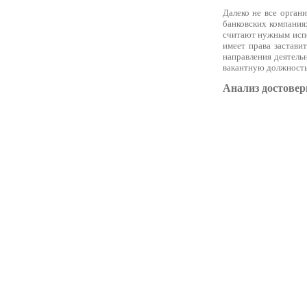
Далеко не все органи
банковских компания
считают нужным испол
имеет права застави
направления деятельн
вакантную должность
Анализ достовер