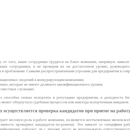
 от того, какие сотрудники трудятся на благо компании, напрямую зависит 
льких сотрудников, и не проверив их на достаточном уровне, руководите
 и проблемами. Самыми распространенными угрозами для предприятия в совр
мационных сведений к конкурирующим компаниям;
ных, которые не имеют должного квалификационного уровня;
совестных служащих.
з способна сильно испортить и репутацию предприятия, и доходность биз
а может обернуться судебным процессом или навсегда испорченным имиджем.
х осуществляется проверка кандидатов при приеме на работу
ает весомую роль в работе компании, он является неотъемлемым звеном всей
лжность проверяют кандидатов по-разному. Это зависит от специфики раб
информации, работает ли с людьми, несет ли материальную ответственнос