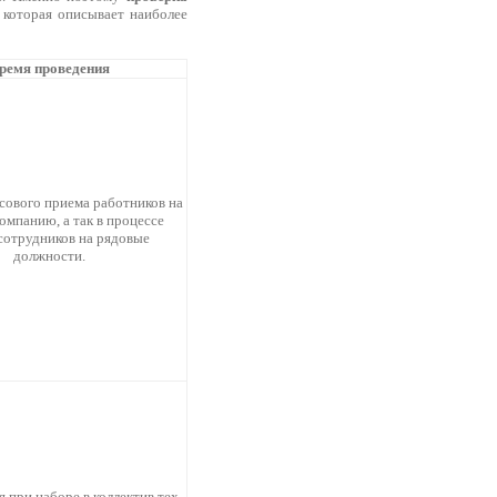
 которая описывает наиболее
ремя проведения
сового приема работников на
компанию, а так в процессе
сотрудников на рядовые
должности.
 при наборе в коллектив тех