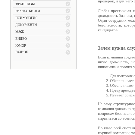
проверок, и для чего
ФРАНШИЗЫ
Любая престижная к
БИЗНЕС КНИГИ
доходность бизнеса, 
ПСИХОЛОГИЯ
Один сотрудник може
ДОКУМЕНТЫ
безопасности, котор
кандидатов.
М&Ж
ВИДЕО
ЮМОР
Зачем нужна служ
РАЗНОЕ
Если компания создае
иную должность, но
шпионажа и прочих у
Для контроля 
Обеспечивает
Обеспечивает
Предупреждает
Изучает соиск
На саму структурнос
компания довольно пр
вопросам безопасност
справиться со всем с
Во главе всей систем
крупной компании, то