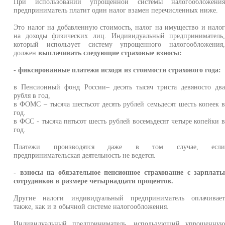
При использовании упрощенной системы налогообложени
предприниматель платит один налог взамен перечисленных ниже.
Это налог на добавленную стоимость, налог на имущество и нало
на доходы физических лиц. Индивидуальный предприниматель
который использует систему упрощенного налогообложения
должен
выплачивать следующие страховые взносы:
- фиксированные платежи исходя из стоимости страхового года:
в Пенсионный фонд России– десять тысяч триста девяносто дв
рубля в год,
в ФОМС – тысяча шестьсот десять рублей семьдесят шесть копеек 
год.
в ФСС - тысяча пятьсот шесть рублей восемьдесят четыре копейки 
год.
Платежи производятся даже в том случае, есл
предпринимательская деятельность не ведется.
- взносы на обязательное пенсионное страхование с зарплат
сотрудников в размере четырнадцати процентов.
Другие налоги индивидуальный предприниматель оплачивае
также, как и в обычной системе налогообложения.
Индивидуальный предприниматель, использующий упрощенну