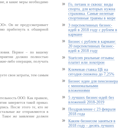
ие, и какие меры необходимо
Го, петанк и сквош: виды
спорта, для которых нужна
страховка. Самые нелепые
спортивные травмы в мире
ООО». Он не предусматривает
3 перспективных бизнес-
димо прибегнуть к обширной
идей в 2018 году с рублем в
кармане
Бизнес с рублем в кармане:
20 перспективных бизнес-
идей в 2018 году
словия. Первое – по вашему
дприятии должно полностью
Startcom реальные отзывы:
акие-либо операции, получать
платит или лохотрон
Ключевая ставка ЦБ на
сегодня снижена до 7,25%
уете свои затраты, тем самым
Бизнес идеи для пенсионера
с минимальными
вложениями
5 лучших бизнес-идей без
ятельность ООО. Как правило,
вложений 2018-2019
ия заверяется такой приказ.
ись. После этого те, кто не
Поздравление с 23 февраля
Остальные же отправляются в
2018 года
. Такое же заявление должен
Каким бизнесом заняться в
2018 году - десять лучших