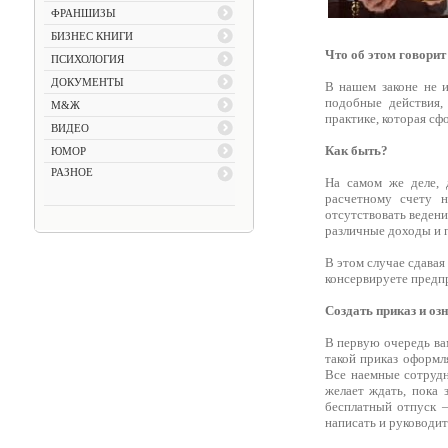
ФРАНШИЗЫ
БИЗНЕС КНИГИ
Что об этом говорит
ПСИХОЛОГИЯ
ДОКУМЕНТЫ
В нашем законе не и
подобные действия,
М&Ж
практике, которая сф
ВИДЕО
Как быть?
ЮМОР
РАЗНОЕ
На самом же деле, 
расчетному счету 
отсутствовать веден
различные доходы и п
В этом случае сдавая
консервируете предп
Создать приказ и оз
В первую очередь вам
такой приказ оформл
Все наемные сотрудн
желает ждать, пока 
бесплатный отпуск –
написать и руководит