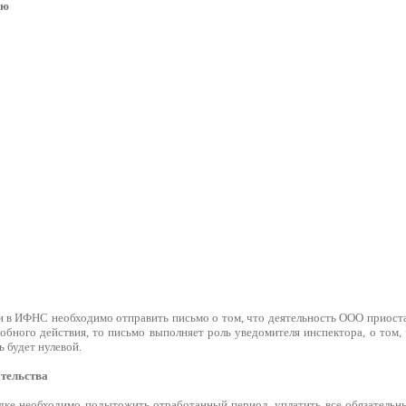
ую
 в ИФНС необходимо отправить письмо о том, что деятельность ООО приостан
обного действия, то письмо выполняет роль уведомителя инспектора, о том,
ь будет нулевой.
ательства
дке необходимо подытожить отработанный период, уплатить все обязатель