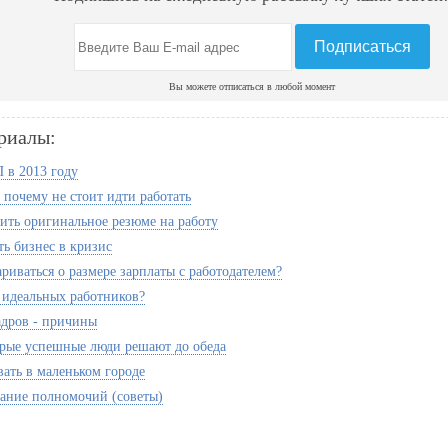
Вы можете отписаться в любой момент
риалы:
 в 2013 году
 почему не стоит идти работать
вить оригинальное резюме на работу
ть бизнес в кризис
риваться о размере зарплаты с работодателем?
 идеальных работников?
адров - причины
орые успешные люди решают до обеда
вать в маленьком городе
ание полномочий (советы)