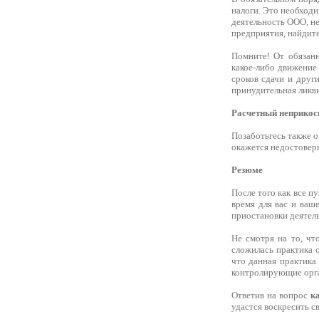
налоги. Это необходи
деятельность ООО, не
предприятия, найдите
Помните! От обязанн
какое-либо движение
сроков сдачи и друг
принудительная ликв
Расчетный неприкос
Позаботьтесь также о
окажется недостовер
Резюме
После того как все п
время для вас и ваш
приостановки деятел
Не смотря на то, чт
сложилась практика 
что данная практика
контролирующие орга
Ответив на вопрос
к
удастся воскресить с