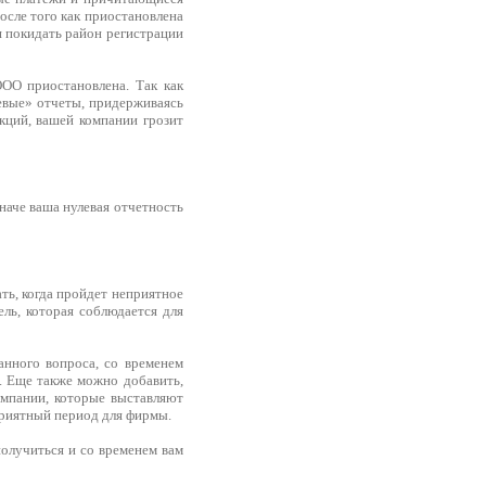
После того как приостановлена
я покидать район регистрации
ООО приостановлена. Так как
левые» отчеты, придерживаясь
кций, вашей компании грозит
наче ваша нулевая отчетность
ть, когда пройдет неприятное
ель, которая соблюдается для
анного вопроса, со временем
. Еще также можно добавить,
омпании, которые выставляют
риятный период для фирмы.
 получиться и со временем вам