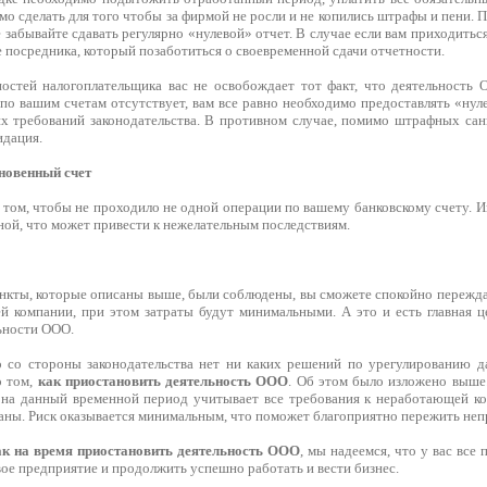
мо сделать для того чтобы за фирмой не росли и не копились штрафы и пени. 
 забывайте сдавать регулярно «нулевой» отчет. В случае если вам приходитьс
 посредника, который позаботиться о своевременной сдачи отчетности.
остей налогоплательщика вас не освобождает тот факт, что деятельность 
 по вашим счетам отсутствует, вам все равно необходимо предоставлять «ну
их требований законодательства. В противном случае, помимо штрафных сан
идация.
новенный счет
 том, чтобы не проходило не одной операции по вашему банковскому счету. И
ной, что может привести к нежелательным последствиям.
ункты, которые описаны выше, были соблюдены, вы сможете спокойно пережда
ей компании, при этом затраты будут минимальными. А это и есть главная ц
ьности ООО.
о со стороны законодательства нет ни каких решений по урегулированию д
о том,
как приостановить деятельность ООО
. Об этом было изложено выше
 на данный временной период учитывает все требования к неработающей к
ны. Риск оказывается минимальным, что поможет благоприятно пережить неп
ак на время приостановить деятельность ООО
, мы надеемся, что у вас все
вое предприятие и продолжить успешно работать и вести бизнес.