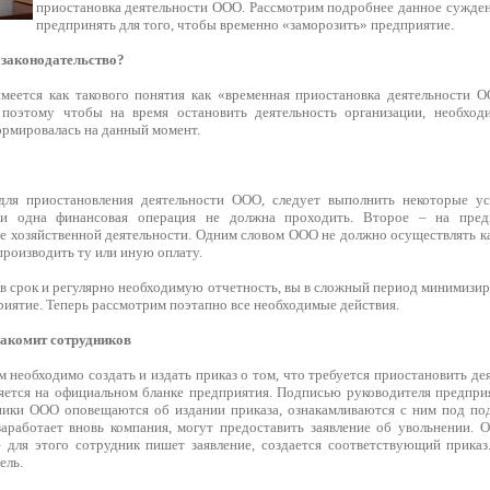
приостановка деятельности ООО. Рассмотрим подробнее данное сужден
предпринять для того, чтобы временно «заморозить» предприятие.
 законодательство?
меется как такового понятия как «временная приостановка деятельности 
 поэтому чтобы на время остановить деятельность организации, необхо
ормировалась на данный момент.
для приостановления деятельности ООО, следует выполнить некоторые у
ни одна финансовая операция не должна проходить. Второе – на пре
ие хозяйственной деятельности. Одним словом ООО не должно осуществлять к
роизводить ту или иную оплату.
 в срок и регулярно необходимую отчетность, вы в сложный период минимизир
риятие. Теперь рассмотрим поэтапно все необходимые действия.
накомит сотрудников
 необходимо создать и издать приказ о том, что требуется приостановить де
яется на официальном бланке предприятия. Подписью руководителя предприят
ики ООО оповещаются об издании приказа, ознакамливаются с ним под подп
заработает вновь компания, могут предоставить заявление об увольнении. 
 для этого сотрудник пишет заявление, создается соответствующий приказ
ель.