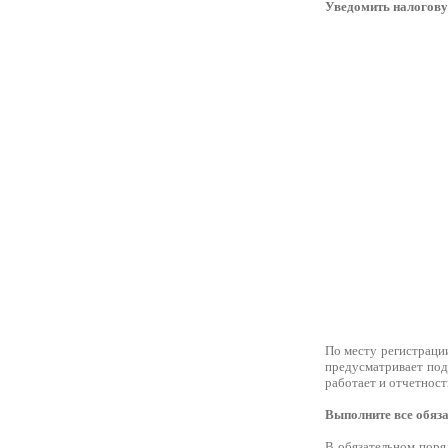
Уведомить налогов
По месту регистрации
предусматривает под
работает и отчетност
Выполните все обяз
В обязательном поря