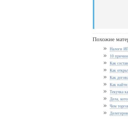
Похожие мате
Налоги ИП
10 причин
Как соста
Как откры
Как догова
Как найти
Текучка к
Дела, кот
Чем торго
Делегиров