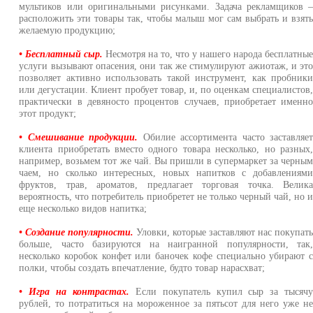
мультиков или оригинальными рисунками. Задача рекламщиков 
расположить эти товары так, чтобы малыш мог сам выбрать и взят
желаемую продукцию;
• Бесплатный сыр.
Несмотря на то, что у нашего народа бесплатны
услуги вызывают опасения, они так же стимулируют ажиотаж, и эт
позволяет активно использовать такой инструмент, как пробник
или дегустации. Клиент пробует товар, и, по оценкам специалистов
практически в девяносто процентов случаев, приобретает именн
этот продукт;
• Смешивание продукции.
Обилие ассортимента часто заставляе
клиента приобретать вместо одного товара несколько, но разных
например, возьмем тот же чай. Вы пришли в супермаркет за черны
чаем, но сколько интересных, новых напитков с добавлениям
фруктов, трав, ароматов, предлагает торговая точка. Велик
вероятность, что потребитель приобретет не только черный чай, но 
еще несколько видов напитка;
• Создание популярности.
Уловки, которые заставляют нас покупат
больше, часто базируются на наигранной популярности, так
несколько коробок конфет или баночек кофе специально убирают 
полки, чтобы создать впечатление, будто товар нарасхват;
• Игра на контрастах.
Если покупатель купил сыр за тысяч
рублей, то потратиться на мороженное за пятьсот для него уже н