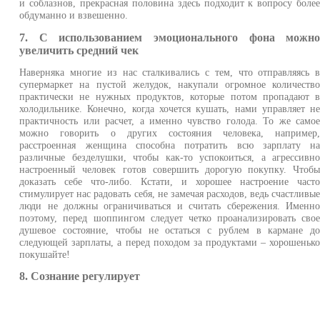
и соблазнов, прекрасная половина здесь подходит к вопросу боле
обдуманно и взвешенно.
7. С использованием эмоционального фона можн
увеличить средний чек
Наверняка многие из нас сталкивались с тем, что отправляясь 
супермаркет на пустой желудок, накупали огромное количеств
практически не нужных продуктов, которые потом пропадают 
холодильнике. Конечно, когда хочется кушать, нами управляет н
практичность или расчет, а именно чувство голода. То же само
можно говорить о других состояния человека, например
расстроенная женщина способна потратить всю зарплату н
различные безделушки, чтобы как-то успокоиться, а агрессивн
настроенный человек готов совершить дорогую покупку. Чтоб
доказать себе что-либо. Кстати, и хорошее настроение част
стимулирует нас радовать себя, не замечая расходов, ведь счастливы
люди не должны ограничиваться и считать сбережения. Именн
поэтому, перед шоппингом следует четко проанализировать сво
душевое состояние, чтобы не остаться с рублем в кармане д
следующей зарплаты, а перед походом за продуктами – хорошеньк
покушайте!
8. Сознание регулирует