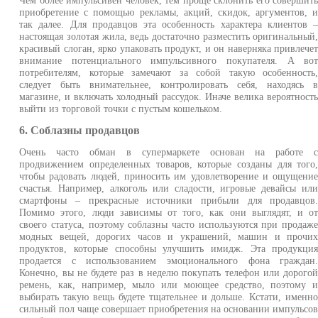
приобретение с помощью рекламы, акций, скидок, аргументов, 
так далее. Для продавцов эта особенность характера клиентов 
настоящая золотая жила, ведь достаточно разместить оригинальный
красивый слоган, ярко упаковать продукт, и он наверняка привлече
внимание потенциального импульсивного покупателя. А во
потребителям, которые замечают за собой такую особенность
следует быть внимательнее, контролировать себя, находясь 
магазине, и включать холодный рассудок. Иначе велика вероятност
выйти из торговой точки с пустым кошельком.
6. Соблазны продавцов
Очень часто обман в супермаркете основан на работе 
продвижением определенных товаров, которые созданы для того
чтобы радовать людей, приносить им удовлетворение и ощущени
счастья. Например, алкоголь или сладости, игровые девайсы ил
смартфоны – прекрасные источники прибыли для продавцов
Помимо этого, люди зависимы от того, как они выглядят, и о
своего статуса, поэтому соблазны часто используются при продаж
модных вещей, дорогих часов и украшений, машин и прочи
продуктов, которые способны улучшить имидж. Эта продукци
продается с использованием эмоционального фона граждан
Конечно, вы не будете раз в неделю покупать телефон или дорого
ремень, как, например, мыло или моющее средство, поэтому 
выбирать такую вещь будете тщательнее и дольше. Кстати, именн
сильный пол чаще совершает приобретения на основании импульсо