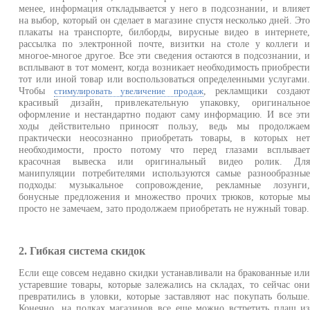
менее, информация откладывается у него в подсознании, и влияе
на выбор, который он сделает в магазине спустя несколько дней. Эт
плакаты на транспорте, билборды, вирусные видео в интернете
рассылка по электронной почте, визитки на столе у коллеги 
многое-многое другое. Все эти сведения остаются в подсознании, 
всплывают в тот момент, когда возникает необходимость приобрест
тот или иной товар или воспользоваться определенными услугами
Чтобы
, рекламщики создаю
стимулировать увеличение продаж
красивый дизайн, привлекательную упаковку, оригинально
оформление и нестандартно подают саму информацию. И все эт
ходы действительно приносят пользу, ведь мы продолжае
практически неосознанно приобретать товары, в которых не
необходимости, просто потому что перед глазами всплывае
красочная вывеска или оригинальный видео ролик. Дл
манипуляции потребителями используются самые разнообразны
подходы: музыкальное сопровождение, рекламные лозунги
бонусные предложения и множество прочих трюков, которые м
просто не замечаем, зато продолжаем приобретать не нужный товар.
2. Гибкая система скидок
Если еще совсем недавно скидки устанавливали на бракованные ил
устаревшие товары, которые залежались на складах, то сейчас он
превратились в уловки, которые заставляют нас покупать больше
Конечно, на полках магазинов все еще можно встретить плащ и