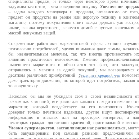
специалисты продаж, и только через некоторое время начинаю
задумываться о том, зачем совершили покупку.
Увеличение прода
– задача каждого менеджера и продавца, независимо от того
продает он продукты на рынке или дорогую технику в элитно
магазине, поэтому покупателям стоит всегда держать ухо востро
иначе, велика вероятность, вернутся домой с пустым кошельком 
массой ненужных вещей.
Современные работники маркетинговой сферы активно изучаю
психологию потребителей, уделяя внимания даже самым, казалос
бы, незначительным мелочам, так что иногда противостоять и
влиянию практически невозможно. Именно профессионализмо
нынешнего маркетинга и объясняется тот факт, что зачастую
отправляясь в магазин за одной покупкой, мы возвращаемся 
десятком различных приобретений.
помогае
Увеличить средний чек
даже траектория движения, по которой идет потребитель, заходя 
торговую точку.
Насколько бы мы не убеждали себя в своей независимости о
рекламных кампаний, все равно для каждого находится именно то
маркетинг, который воздействует на его психологию. Кто-т
доверяет только печатным изданиям, другие ищут достоверну
информацию в отзывах или на просторах интернета, а дл
некоторых граждан достаточно красочной, оригинальной вывески
Уловки супермаркетов, заставляющие нас раскошелиться
, могу
быть завуалированы под самыми разными предложениями 
акциями, но в итоге они достигают своей цели. Далее рассмотри