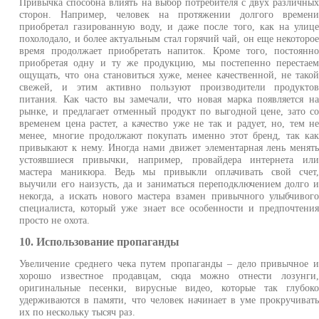
Привычка способна влиять на выбор потребителя с двух различны
сторон. Например, человек на протяжении долгого времен
приобретал газированную воду, и даже после того, как на улиц
похолодало, и более актуальным стал горячий чай, он еще некоторо
время продолжает приобретать напиток. Кроме того, постоянн
приобретая одну и ту же продукцию, мы постепенно перестае
ощущать, что она становиться хуже, менее качественной, не тако
свежей, и этим активно пользуют производители продукто
питания. Как часто вы замечали, что новая марка появляется н
рынке, и предлагает отменный продукт по выгодной цене, зато с
временем цена растет, а качество уже не так и радует, но, тем н
менее, многие продолжают покупать именно этот бренд, так ка
привыкают к нему. Иногда нами движет элементарная лень менят
устоявшиеся привычки, например, провайдера интернета ил
мастера маникюра. Ведь мы привыкли оплачивать свой счет
выучили его наизусть, да и заниматься переподключением долго 
некогда, а искать нового мастера взамен привычного улыбчивог
специалиста, который уже знает все особенности и предпочтени
просто не охота.
10. Использование пропаганды
Увеличение среднего чека путем пропаганды – дело привычное 
хорошо известное продавцам, сюда можно отнести лозунги
оригинальные песенки, вирусные видео, которые так глубок
удерживаются в памяти, что человек начинает в уме прокручиват
их по нескольку тысяч раз.