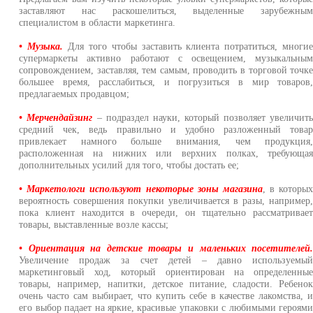
заставляют нас раскошелиться, выделенные зарубежны
специалистом в области маркетинга.
• Музыка.
Для того чтобы заставить клиента потратиться, многи
супермаркеты активно работают с освещением, музыкальны
сопровождением, заставляя, тем самым, проводить в торговой точк
большее время, расслабиться, и погрузиться в мир товаров
предлагаемых продавцом;
• Мерчендайзинг
– подраздел науки, который позволяет увеличит
средний чек, ведь правильно и удобно разложенный това
привлекает намного больше внимания, чем продукция
расположенная на нижних или верхних полках, требующа
дополнительных усилий для того, чтобы достать ее;
• Маркетологи используют некоторые зоны магазина
, в которы
вероятность совершения покупки увеличивается в разы, например
пока клиент находится в очереди, он тщательно рассматривае
товары, выставленные возле кассы;
• Ориентация на детские товары и маленьких посетителей
Увеличение продаж за счет детей – давно используемы
маркетинговый ход, который ориентирован на определенны
товары, например, напитки, детское питание, сладости. Ребено
очень часто сам выбирает, что купить себе в качестве лакомства, 
его выбор падает на яркие, красивые упаковки с любимыми героям