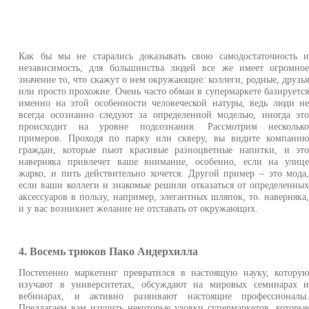
Как бы мы не старались доказывать свою самодостаточность 
независимость, для большинства людей все же имеет огромно
значение то, что скажут о нем окружающие: коллеги, родные, друзь
или просто прохожие. Очень часто обман в супермаркете базируетс
именно на этой особенности человеческой натуры, ведь люди н
всегда осознанно следуют за определенной моделью, иногда эт
происходит на уровне подсознания. Рассмотрим нескольк
примеров. Проходя по парку или скверу, вы видите компани
граждан, которые пьют красивые разноцветные напитки, и эт
наверняка привлечет ваше внимание, особенно, если на улиц
жарко, и пить действительно хочется. Другой пример – это мода
если ваши коллеги и знакомые решили отказаться от определенны
аксессуаров в пользу, например, элегантных шляпок, то. наверняка
и у вас возникнет желание не отставать от окружающих.
4. Восемь трюков Пако Андерхилла
Постепенно маркетинг превратился в настоящую науку, котору
изучают в университетах, обсуждают на мировых семинарах 
вебинарах, и активно развивают настоящие профессионалы
Предлагаем вам изучить некоторые уловки супермаркетов, которы