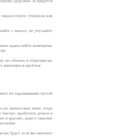
 своему здоровью. И найдется
с видом спорта: теннисом или
найте с малого, не упускайте
 Ваша задача найти помещение
тия.
ому же обычно в спортшколах
сех имеющихся проблем.
бинет по наращиванию ногтей
ь их значительно ниже, тогда
о быстро заработать деньги в
но и красиво, даже в тяжелые
аселения.
 вас будет, если вы окончите