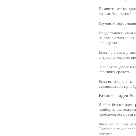
Помните, что вы долж
для вас бесплатной и
Изучайте информацию 
Предоставлять свои у
на свои услуги, в ни
аренду зал.
Если при этом у вас
ситуации, когда во вр
Заработать денег в к
красящих средств.
Если вы открыли кос
сэкономить на приобр
Бизнес – идея № 
Любая бизнес-идея,
приборы, сантехника
проблемы остаются вс
Частные рабочие, ко
Особенно такие рабо
потолке.