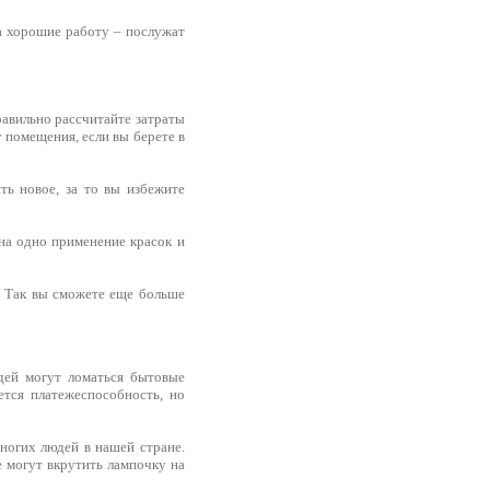
 а хорошие работу – послужат
равильно рассчитайте затраты
у помещения, если вы берете в
ть новое, за то вы избежите
 на одно применение красок и
. Так вы сможете еще больше
дей могут ломаться бытовые
ется платежеспособность, но
ногих людей в нашей стране.
 могут вкрутить лампочку на