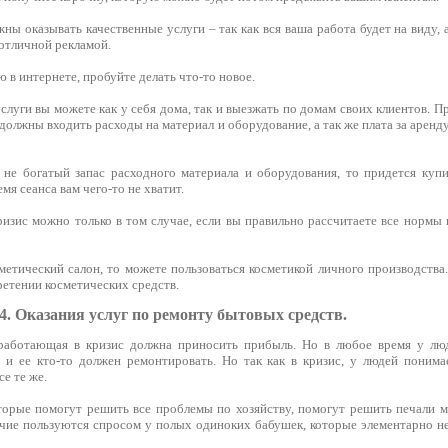
ны оказывать качественные услуги – так как вся ваша работа будет на виду,
 отличной рекламой.
в интернете, пробуйте делать что-то новое.
слуги вы можете как у себя дома, так и выезжать по домам своих клиентов. П
х должны входить расходы на материал и оборудование, а так же плата за аренд
 не богатый запас расходного материала и оборудования, то придется купи
емя сеанса вам чего-то не хватит.
ризис можно только в том случае, если вы правильно рассчитаете все нормы
метический салон, то можете пользоваться косметикой личного производства
етении косметических средств.
4. Оказания услуг по ремонту бытовых средств.
 работающая в кризис должна приносить прибыль. Но в любое время у лю
 и ее кто-то должен ремонтировать. Но так как в кризис, у людей понима
е те же.
торые помогут решить все проблемы по хозяйству, помогут решить печали м
чие пользуются спросом у полых одиноких бабушек, которые элементарно не