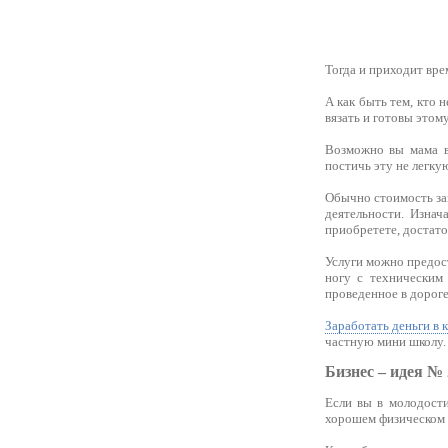
Тогда и приходит вре
А как быть тем, кто 
вязать и готовы этом
Возможно вы мама в 
постичь эту не легкую
Обычно стоимость за
деятельности. Изнач
приобретете, достато
Услуги можно предост
ногу с техническим 
проведенное в дороге
Заработать деньги в 
частную мини школу.
Бизнес – идея №
Если вы в молодости
хорошем физическом с