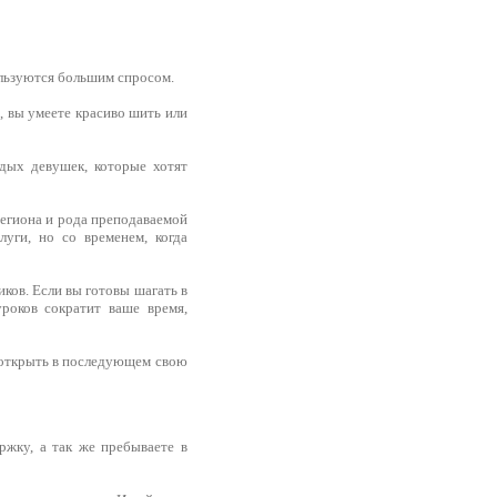
пользуются большим спросом.
о, вы умеете красиво шить или
дых девушек, которые хотят
 региона и рода преподаваемой
уги, но со временем, когда
иков. Если вы готовы шагать в
уроков сократит ваше время,
ы открыть в последующем свою
ржку, а так же пребываете в