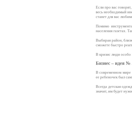
Если про вас говорят,
весь необходимый инс
станет для вас любим
Помимо инструмента 
населения газетах. Та
Выбирая район, близ
сможете быстро реаги
В кризис люди особо
Бизнес – идея № 
В современном мире ж
ее ребеночек был сам
Всегда детская одеж
значит, им будет нужн