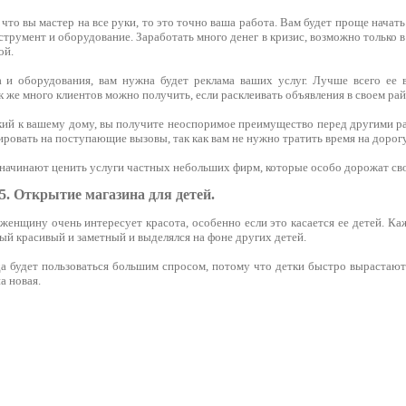
 что вы мастер на все руки, то это точно ваша работа. Вам будет проще начать 
трумент и оборудование. Заработать много денег в кризис, возможно только в
ой.
и оборудования, вам нужна будет реклама ваших услуг. Лучше всего ее в
к же много клиентов можно получить, если расклеивать объявления в своем райо
кий к вашему дому, вы получите неоспоримое преимущество перед другими р
ровать на поступающие вызовы, так как вам не нужно тратить время на дорогу
 начинают ценить услуги частных небольших фирм, которые особо дорожат св
5. Открытие магазина для детей.
енщину очень интересует красота, особенно если это касается ее детей. Ка
ый красивый и заметный и выделялся на фоне других детей.
да будет пользоваться большим спросом, потому что детки быстро вырастают
а новая.