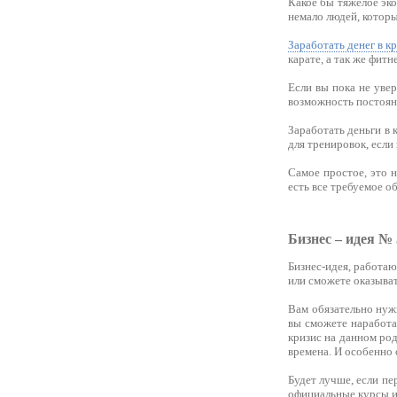
Какое бы тяжелое эко
немало людей, которы
Заработать денег в к
карате, а так же фитн
Если вы пока не увер
возможность постоян
Заработать деньги в 
для тренировок, если
Самое простое, это 
есть все требуемое 
Бизнес – идея №
Бизнес-идея, работа
или сможете оказыват
Вам обязательно нужн
вы сможете наработат
кризис на данном род
времена. И особенно 
Будет лучше, если пе
официальные курсы и