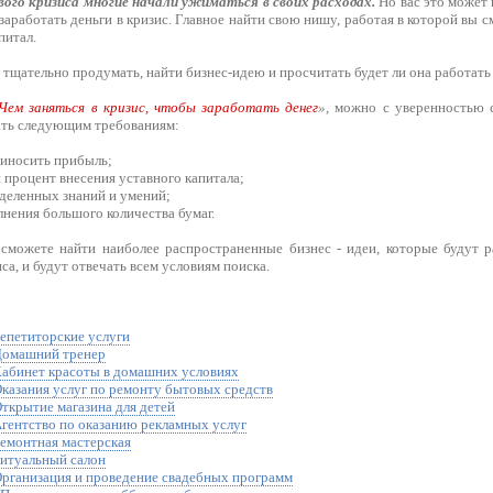
ого кризиса многие начали ужиматься в своих расходах.
Но вас это может 
аработать деньги в кризис. Главное найти свою нишу, работая в которой вы 
питал.
 тщательно продумать, найти бизнес-идею и просчитать будет ли она работать 
Чем заняться в кризис, чтобы заработать денег
»
, можно с уверенностью 
ать следующим требованиям:
риносить прибыль;
процент внесения уставного капитала;
деленных знаний и умений;
нения большого количества бумаг.
сможете найти наиболее распространенные бизнес - идеи, которые будут р
са, и будут отвечать всем условиям поиска.
Репетиторские услуги
 Домашний тренер
 Кабинет красоты в домашних условиях
Оказания услуг по ремонту бытовых средств
Открытие магазина для детей
Агентство по оказанию рекламных услуг
Ремонтная мастерская
Ритуальный салон
 Организация и проведение свадебных программ