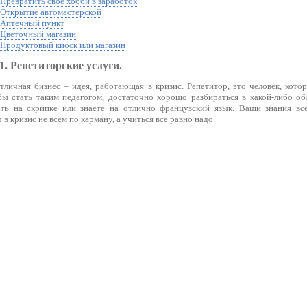
 Превратить свое хобби в заработок
. Открытие автомастерской
. Аптечный пункт
. Цветочный магазин
. Продуктовый киоск или магазин
1. Репетиторские услуги.
отличная бизнес – идея, работающая в кризис. Репетитор, это человек, кот
бы стать таким педагогом, достаточно хорошо разбираться в какой-либо об
ь на скрипке или знаете на отлично французский язык. Ваши знания всег
в кризис не всем по карману, а учиться все равно надо.