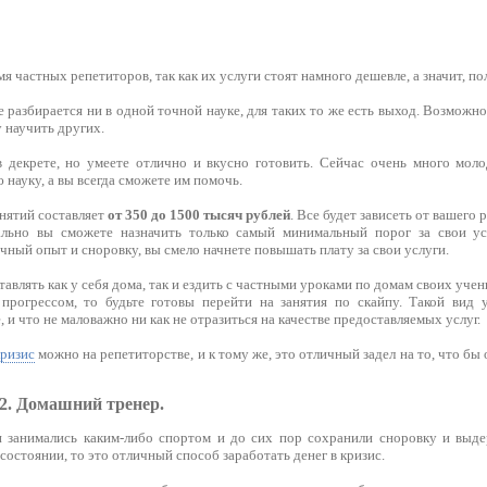
мя частных репетиторов, так как их услуги стоят намного дешевле, а значит, 
не разбирается ни в одной точной науке, для таких то же есть выход. Возможн
у научить других.
декрете, но умеете отлично и вкусно готовить. Сейчас очень много моло
 науку, а вы всегда сможете им помочь.
нятий составляет
от 350 до 1500 тысяч рублей
. Все будет зависеть от вашего
ально вы сможете назначить только самый минимальный порог за свои усл
чный опыт и сноровку, вы смело начнете повышать плату за свои услуги.
авлять как у себя дома, так и ездить с частными уроками по домам своих учен
прогрессом, то будьте готовы перейти на занятия по скайпу. Такой вид 
, и что не маловажно ни как не отразиться на качестве предоставляемых услуг.
кризис
можно на репетиторстве, и к тому же, это отличный задел на то, что б
 2. Домашний тренер.
 занимались каким-либо спортом и до сих пор сохранили сноровку и выде
остоянии, то это отличный способ заработать денег в кризис.