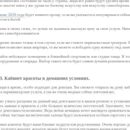
номическое состояние не было у страны, люди все равно будут уделять время
е захотят взять у вас уроки по боевому искусству или искусству самообороны.
ризис 2016 года
будет намного проще, если вы увлекаетесь популярным и сейча
есом и йогой.
ены в своих силах, то лучше не назначать высокую цену за свои услуги. Начи
но самообразовываться.
кризис можно только в том случае, если вы станете первоклассным тренером.
 вам позволяет ваша квартира, то вы можете освободить одну комнату под заня
найти небольшое помещение в ближайшей спортшколе или студии танца. К т
оборудование и снаряды. Выбор такого места будет самым лучшим решением в
 3. Кабинет красоты в домашних условиях.
ющая к кризис, особо подходит для девушек. Вы сможете открыть на дому ка
ь парикмахерские услуги, а так же очень модные сейчас плетения кос.
о узнать расценки на данный вид деятельности в вашем регионе и установит
ь навыки и привлечь к себе большое количество посетителей. Запомните, чт
е деятельности возможно. Ведь любая женщина хочет выглядеть привлекатель
сейчас частные косметические салоны будут пользоваться особым спросом у н
рвые клиенты будут ваши близкие подруги или родственники. Очень хорошо для
 получите корочку, которую можно будет потом предъявить вашим клиентам.