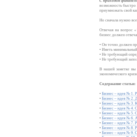
С приходом финансов
возможность быстро з
приумножать свой ка
Но сначала нужно все
Отвечая на вопрос
«
бизнес должен отвеч
• Он точно должен п
• Иметь минимальный 
• Не требующий опре
• Не требующий запол
В нашей заметке вы 
экономического кризи
Содержание статьи:
•
Бизнес – идея № 1. 
•
Бизнес – идея № 2.
•
Бизнес – идея № 3.
•
Бизнес – идея № 4. 
•
Бизнес – идея № 5. 
•
Бизнес – идея № 6. 
•
Бизнес – идея № 7. 
•
Бизнес – идея № 8. 
•
Бизнес – идея № 9.