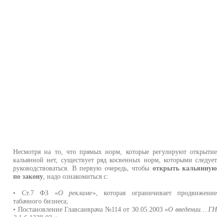
Несмотря на то, что прямых норм, которые регулируют открыти
кальянной нет, существует ряд косвенных норм, которыми следуе
руководствоваться. В первую очередь, чтобы
открыть кальянну
по закону
, надо ознакомиться с:
• Ст.7 ФЗ «
О рекламе
», которая ограничивает продвижени
табачного бизнеса;
• Постановление Главсанврача №114 от 30.05.2003 «
О введении… Г