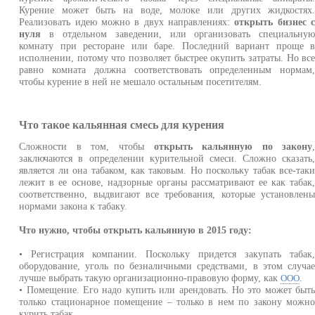
Курение может быть на воде, молоке или других жидкостях
Реализовать идею можно в двух направлениях:
открыть бизнес 
нуля
в отдельном заведении, или организовать специальну
комнату при ресторане или баре. Последний вариант проще 
исполнении, потому что позволяет быстрее окупить затраты. Но вс
равно комната должна соответствовать определенным нормам
чтобы курение в ней не мешало остальным посетителям.
Что такое кальянная смесь для курения
Сложности в том, чтобы
открыть кальянную по закону
заключаются в определении курительной смеси. Сложно сказать
является ли она табаком, как таковым. Но поскольку табак все-так
лежит в ее основе, надзорные органы рассматривают ее как табак
соответственно, выдвигают все требования, которые установлен
нормами закона к табаку.
Что нужно, чтобы открыть кальянную в 2015 году:
• Регистрация компании. Поскольку придется закупать табак
оборудование, уголь по безналичными средствами, в этом случа
лучше выбрать такую организационно-правовую форму, как
.
ООО
• Помещение. Его надо купить или арендовать. Но это может быт
только стационарное помещение – только в нем по закону можн
курить табак.