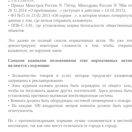
2.1.6.1338-03
»;
• Приказ Минстроя России N 756/пр, Минздрава России N 786н о
28.11.2014 «
О требованиях…
» (вступает в действие с 14.10.2015);
• ФЗ №15 от 23.02.2013 «
Об охране…
», в котором можно почерпнут
данные о том, где нельзя открывать кальянную;
• ППБ-С-3-81, где установлены нормы безопасности общественны
объектов.
Это далеко не полный список нормативных актов. Но уже эт
демонстрируют некоторые сложности в том, чтобы открыт
кальянную, не нарушив закон.
Самыми важными положениями этих нормативных акто
являются следующие:
• Большинство товаров и услуг, которые предлагает кальянна
запрещены к рекламированию.
• Зона курения кальяна должна быть ограждено от общего зала
чтобы не беспокоить дымом других посетителей. Здесь должна быт
установлена притяжно-вытяжная вентиляционная система.
• Комната должна быть оборудована системой оповещения о пожаре.
• На каждые 100 квадратных метров комнаты должен быть оди
огнетушитель.
Но с противопожарными нормами лучше ознакомиться в местно
инспекции, так как они могут отличаться от города к городу.