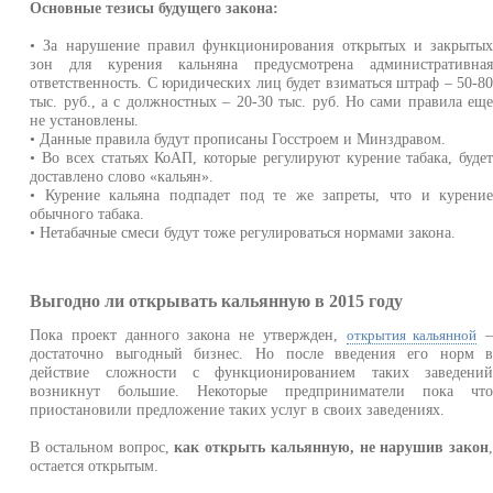
Основные тезисы будущего закона:
• За нарушение правил функционирования открытых и закрыты
зон для курения кальняна предусмотрена административна
ответственность. С юридических лиц будет взиматься штраф – 50-8
тыс. руб., а с должностных – 20-30 тыс. руб. Но сами правила ещ
не установлены.
• Данные правила будут прописаны Госстроем и Минздравом.
• Во всех статьях КоАП, которые регулируют курение табака, буде
доставлено слово «кальян».
• Курение кальяна подпадет под те же запреты, что и курени
обычного табака.
• Нетабачные смеси будут тоже регулироваться нормами закона.
Выгодно ли открывать кальянную в 2015 году
Пока проект данного закона не утвержден,
открытия кальянной
достаточно выгодный бизнес. Но после введения его норм 
действие сложности с функционированием таких заведени
возникнут большие. Некоторые предприниматели пока чт
приостановили предложение таких услуг в своих заведениях.
В остальном вопрос,
как открыть кальянную, не нарушив закон
остается открытым.