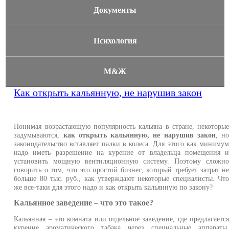
Документы
Психология
М&Ж
Как открыть кальянную, не нарушив закон
Понимая возрастающую популярность кальяна в стране, некоторы
задумываются,
как открыть кальянную, не нарушив закон
, н
законодательство вставляет палки в колеса. Для этого как миниму
надо иметь разрешение на курение от владельца помещения 
установить мощную вентиляционную систему. Поэтому сложн
говорить о том, что это простой бизнес, который требует затрат н
больше 80 тыс. руб., как утверждают некоторые специалисты. Чт
же все-таки для этого надо и как открыть кальянную по закону?
Кальянное заведение – что это такое?
Кальянная – это комната или отдельное заведение, где предлагаетс
курение ароматического табака через специальные аппараты