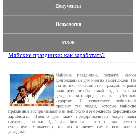
Документы
Психология
М&Ж
Майские праздники: как заработать?
Майские праздники, пожалуй самы
долгожданные для многих тысяч людей. П
статистике большинство граждан стран
планирует незабываемый отдых: кто н
даче, кто на природе, кто на зарубежны
курортах. И существует небольшо
процент тех людей, которые
майски
праздники
воспринимают как неплохую
возможность хорошеньк
заработать
. Именно для таких предприимчивых людей наш
следующая статья. Идей для бизнеса в этот период времен
существует множество, но мы приведем самые основные 
доходные.