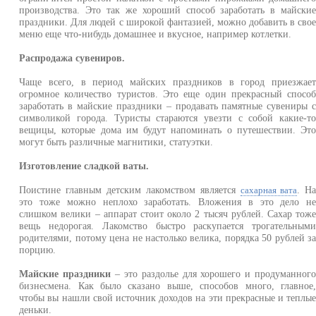
производства. Это так же хороший способ заработать в майски
праздники. Для людей с широкой фантазией, можно добавить в сво
меню еще что-нибудь домашнее и вкусное, например котлетки.
Распродажа сувениров.
Чаще всего, в период майских праздников в город приезжае
огромное количество туристов. Это еще один прекрасный спосо
заработать в майские праздники – продавать памятные сувениры 
символикой города. Туристы стараются увезти с собой какие-т
вещицы, которые дома им будут напоминать о путешествии. Эт
могут быть различные магнитики, статуэтки.
Изготовление сладкой ваты.
Поистине главным детским лакомством является
. Н
сахарная вата
это тоже можно неплохо заработать. Вложения в это дело н
слишком велики – аппарат стоит около 2 тысяч рублей. Сахар тож
вещь недорогая. Лакомство быстро раскупается трогательным
родителями, потому цена не настолько велика, порядка 50 рублей з
порцию.
Майские праздники
– это раздолье для хорошего и продуманног
бизнесмена. Как было сказано выше, способов много, главное
чтобы вы нашли свой источник доходов на эти прекрасные и теплы
деньки.