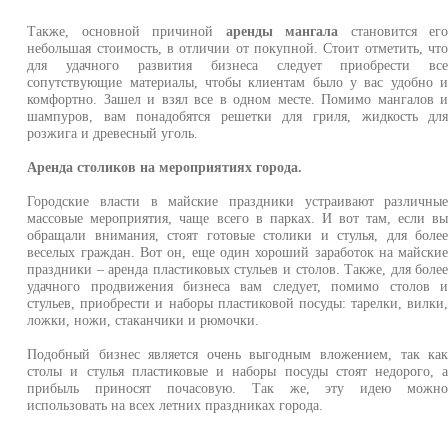
Также, основной причиной
аренды мангала
становится ег
небольшая стоимость, в отличии от покупной. Стоит отметить, чт
для удачного развития бизнеса следует приобрести вс
сопутствующие материалы, чтобы клиентам было у вас удобно 
комфортно. Зашел и взял все в одном месте. Помимо мангалов 
шампуров, вам понадобятся решетки для гриля, жидкость дл
розжига и древесный уголь.
Аренда столиков на мероприятиях города.
Городские власти в майские праздники устраивают различны
массовые мероприятия, чаще всего в парках. И вот там, если в
обращали внимания, стоят готовые столики и стулья, для боле
веселых граждан. Вот он, еще один хороший заработок на майски
праздники – аренда пластиковых стульев и столов. Также, для боле
удачного продвижения бизнеса вам следует, помимо столов 
стульев, приобрести и наборы пластиковой посуды: тарелки, вилки
ложки, ножи, стаканчики и рюмочки.
Подобный бизнес является очень выгодным вложением, так ка
столы и стулья пластиковые и наборы посуды стоят недорого, 
прибыль приносят почасовую. Так же, эту идею можн
использовать на всех летних праздниках города.